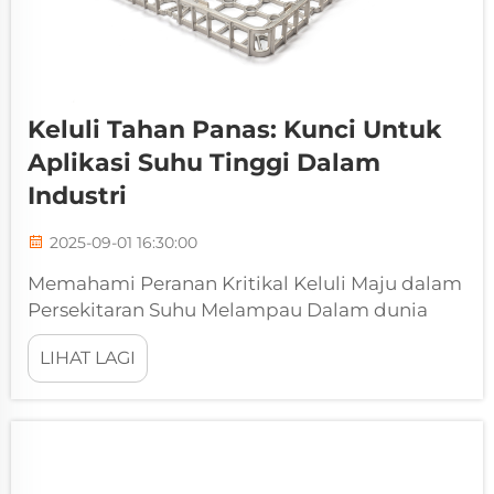
Keluli Tahan Panas: Kunci Untuk
Aplikasi Suhu Tinggi Dalam
Industri
2025-09-01 16:30:00
Memahami Peranan Kritikal Keluli Maju dalam
Persekitaran Suhu Melampau Dalam dunia
aplikasi industri yang mencabar, keluli tahan
LIHAT LAGI
panas berdiri sebagai bahan asas yang
membolehkan berbagai operasi kritikal. Dari
penjana kuasa...