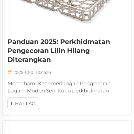
Panduan 2025: Perkhidmatan
Pengecoran Lilin Hilang
Diterangkan
2025-10-01 10:45:16
Memahami Kecemerlangan Pengecoran
Logam Moden Seni kuno perkhidmatan
pengecoran lost wax terus merevolusikan
LIHAT LAGI
pembuatan moden, menawarkan ketepatan
dan kelenturan yang tiada tandingan dalam
pengeluaran komponen logam. Teknik yang
telah terbukti sepanjang masa ini, bermula...