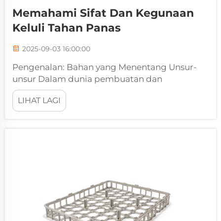
Memahami Sifat Dan Kegunaan
Keluli Tahan Panas
2025-09-03 16:00:00
Pengenalan: Bahan yang Menentang Unsur-
unsur Dalam dunia pembuatan dan
pemprosesan suhu tinggi yang mencabar,
LIHAT LAGI
bahan biasa cepat mencapai hadnya. Apabila
suhu mencecah lebih daripada 500°C, keluli
konvensional hilang kekuatannya...