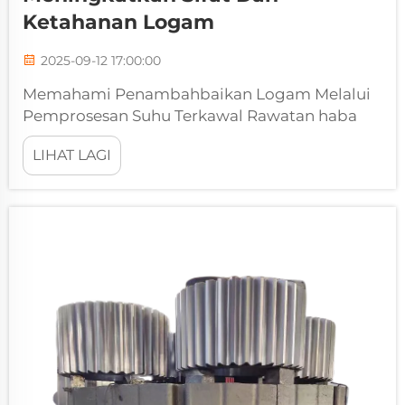
Ketahanan Logam
2025-09-12 17:00:00
Memahami Penambahbaikan Logam Melalui
Pemprosesan Suhu Terkawal Rawatan haba
adalah salah satu proses yang paling penting
LIHAT LAGI
dalam metalurgi, mengubah sifat logam dan
aloi secara asas untuk mencapai ciri yang
dikehendaki. - Saya tak boleh.