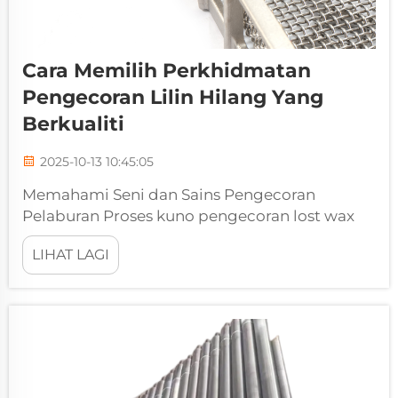
Cara Memilih Perkhidmatan
Pengecoran Lilin Hilang Yang
Berkualiti
2025-10-13 10:45:05
Memahami Seni dan Sains Pengecoran
Pelaburan Proses kuno pengecoran lost wax
telah berkembang menjadi kaedah
LIHAT LAGI
pembuatan canggih yang memberikan
ketepatan dan kebolehsuaian luar biasa dalam
komponen logam. Perkhidmatan pengecoran
lost wax moden ser...