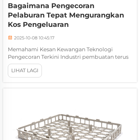
Bagaimana Pengecoran
Pelaburan Tepat Mengurangkan
Kos Pengeluaran
2025-10-08 10:45:17
Memahami Kesan Kewangan Teknologi
Pengecoran Terkini Industri pembuatan terus
berkembang dengan teknnologi inovatif yang
LIHAT LAGI
mendorong kecekapan dan pengurangan kos.
Antara kemajuan ini, pengecoran pelaburan
tepat telah muncul...