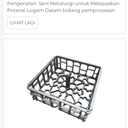
Pengenalan: Seni Metalurgi untuk Melepaskan
Potensi Logam Dalam bidang pemprosesan
dan pembuatan logam, hanya beberapa
LIHAT LAGI
proses yang boleh mempengaruhi sifat bahan
secara mendalam seperti rawatan haba.
Rawatan haba adalah sains yang tepat
sekaligus seni...