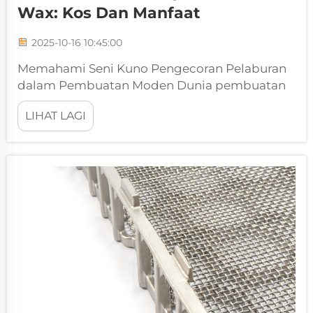
Wax: Kos Dan Manfaat
2025-10-16 10:45:00
Memahami Seni Kuno Pengecoran Pelaburan
dalam Pembuatan Moden Dunia pembuatan
yang rumit telah berkembang pesat
LIHAT LAGI
sepanjang beribu-ribu tahun, namun
sesetengah teknik kekal abadi dalam
keberkesanannya. Perkhidmatan pengecoran
lost wax mewakili...