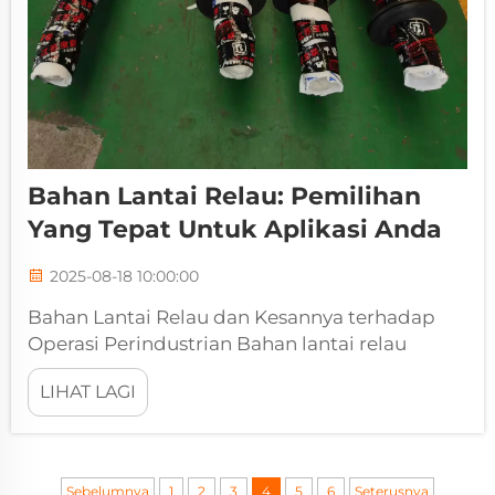
Bahan Lantai Relau: Pemilihan
Yang Tepat Untuk Aplikasi Anda
2025-08-18 10:00:00
Bahan Lantai Relau dan Kesannya terhadap
Operasi Perindustrian Bahan lantai relau
memainkan peranan kritikal dalam
LIHAT LAGI
menentukan kecekapan, keselamatan, dan
jangka hayat relau perindustrian. Memilih
bahan yang sesuai untuk lantai relau
memastikan...
Sebelumnya
1
2
3
4
5
6
Seterusnya