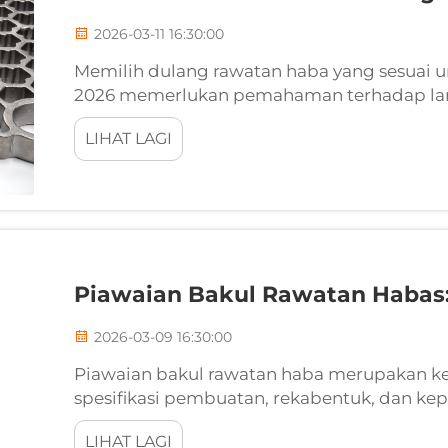
2026-03-11 16:30:00
Memilih dulang rawatan haba yang sesuai u
2026 memerlukan pemahaman terhadap lan
pembuatan, dan tuntutan operasi yang sent
LIHAT LAGI
pemprosesan haba yang menjadi semakin ca
Piawaian Bakul Rawatan Habas: 
2026-03-09 16:30:00
Piawaian bakul rawatan haba merupakan ke
spesifikasi pembuatan, rekabentuk, dan kep
digunakan dalam aplikasi pemprosesan haba
LIHAT LAGI
bahawa bekas rawatan haba...