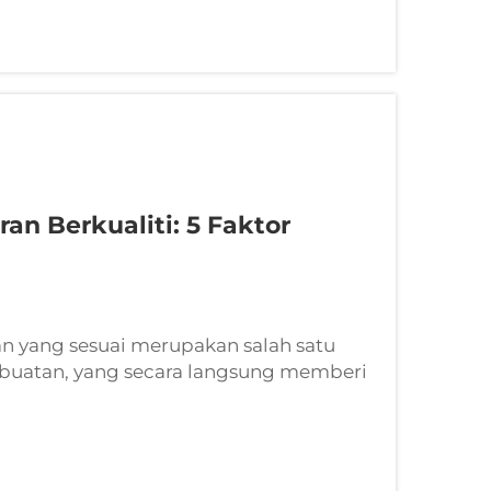
n Berkualiti: 5 Faktor
 yang sesuai merupakan salah satu
mbuatan, yang secara langsung memberi
uaran, dan kejayaan keseluruhan projek.
gecoran boleh menentukan...