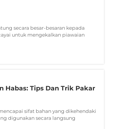
ntung secara besar-besaran kepada
rcayai untuk mengekalkan piawaian
n paling kritikal dalam operasi ini
bagai bekas utama...
 Habas: Tips Dan Trik Pakar
mencapai sifat bahan yang dikehendaki
ang digunakan secara langsung
sil. Bakul rawatan haba yang