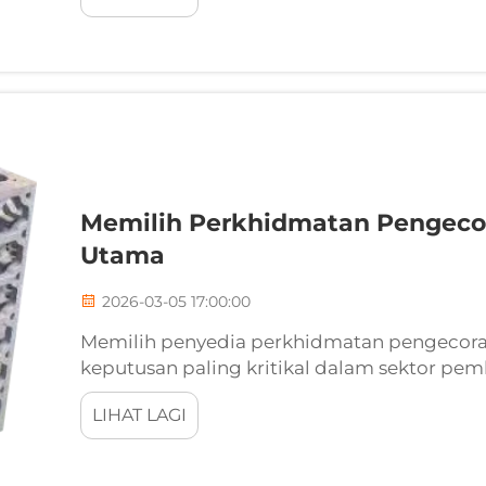
Memilih Perkhidmatan Pengecora
Utama
2026-03-05 17:00:00
Memilih penyedia perkhidmatan pengecoran
keputusan paling kritikal dalam sektor pe
kesan kepada kualiti produk, jadual pengel
LIHAT LAGI
Pilihan antara penyedia perkhidmatan pen