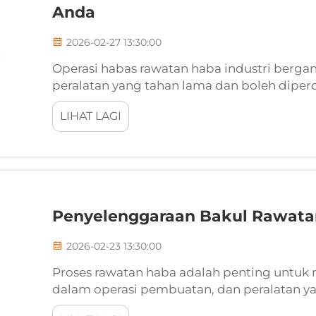
Anda
2026-02-27 13:30:00
Operasi habas rawatan haba industri berga
peralatan yang tahan lama dan boleh dipe
pemprosesan yang konsisten. Antara kompone
LIHAT LAGI
ialah bakul rawatan haba, yang berfungsi se
Penyelenggaraan Bakul Rawatan
2026-02-23 13:30:00
Proses rawatan haba adalah penting untuk 
dalam operasi pembuatan, dan peralatan y
mempengaruhi kualiti dan kekonsistenan ha