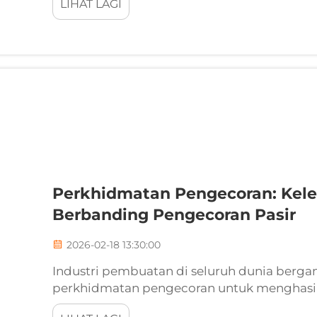
LIHAT LAGI
diselenggarakan dengan baik memastikan p
Perkhidmatan Pengecoran: Kel
Berbanding Pengecoran Pasir
2026-02-18 13:30:00
Industri pembuatan di seluruh dunia berga
perkhidmatan pengecoran untuk menghas
menjadi teras infrastruktur moden, sistem au