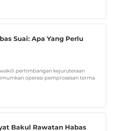
as Suai: Apa Yang Perlu
wakili pertimbangan kejuruteraan
ptimumkan operasi pemprosesan terma
 prinsip-prinsip asas reka bentuk, bahan
yat Bakul Rawatan Habas