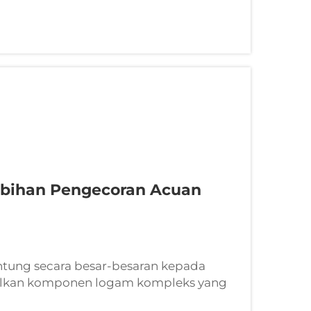
restasi optimum...
ebihan Pengecoran Acuan
ntung secara besar-besaran kepada
ilkan komponen logam kompleks yang
tomotif, dan jentera industri. Proses