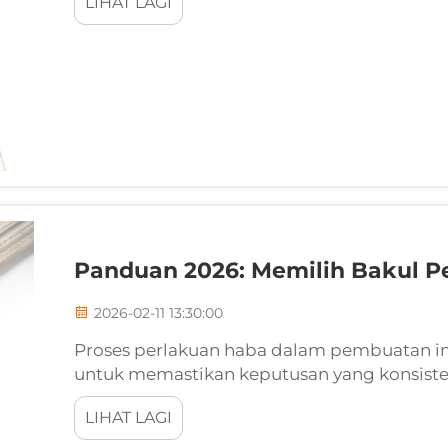
LIHAT LAGI
pembuatan khusus ini...
Panduan 2026: Memilih Bakul P
2026-02-11 13:30:00
Proses perlakuan haba dalam pembuatan in
untuk memastikan keputusan yang konsisten
perlakuan haba berfungsi sebagai komponen
LIHAT LAGI
pemprosesan haba, dari proses pelunakan...