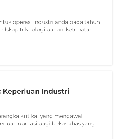
ntuk operasi industri anda pada tahun
dskap teknologi bahan, ketepatan
iasa berkembang. Seiring dengan proses
nggih...
Keperluan Industri
rangka kritikal yang mengawal
erluan operasi bagi bekas khas yang
 industri. Piawaian ini memastikan