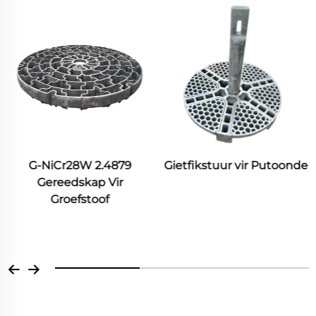
iCr28W 2.4879
Gietfikstuur vir Putoonde
reedskap Vir
Groefstoof
Verw