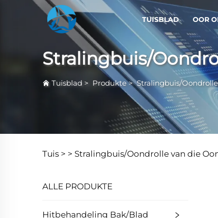
TUISBLAD
OOR O
Stralingbuis/Oondro
Tuisblad
>
Produkte
>
Stralingbuis/Oondroll
Tuis >
>
Stralingbuis/Oondrolle van die Oo
ALLE PRODUKTE
Hitbehandeling Bak/Blad