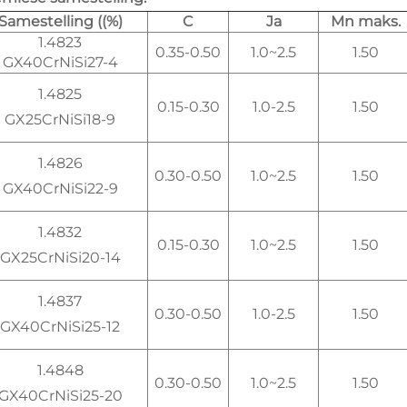
Samestelling ((%)
C
Ja
Mn maks.
1.4823
0.35-0.50
1.0~2.5
1.50
GX40CrNiSi27-4
1.4825
0.15-0.30
1.0-2.5
1.50
GX25CrNiSi18-9
1.4826
0.30-0.50
1.0~2.5
1.50
GX40CrNiSi22-9
1.4832
0.15-0.30
1.0~2.5
1.50
GX25CrNiSi20-14
1.4837
0.30-0.50
1.0-2.5
1.50
GX40CrNiSi25-12
1.4848
0.30-0.50
1.0~2.5
1.50
GX40CrNiSi25-20