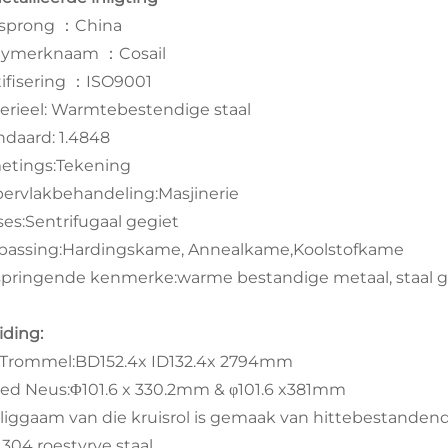
sprong ：China
ymerknaam ：Cosail
tifisering ：ISO9001
erieel: Warmtebestendige staal
ndaard: 1.4848
etings:Tekening
ervlakbehandeling:Masjinerie
ses:Sentrifugaal gegiet
passing:Hardingskame, Annealkame,Koolstofkame
springende kenmerke:warme bestandige metaal, staal g
iding:
 Trommel:BD152.4x ID132.4x 2794mm
ed Neus:Φ101.6 x 330.2mm & φ101.6 x381mm
 liggaam van die kruisrol is gemaak van hittebestandend
 304 roestvrye staal.