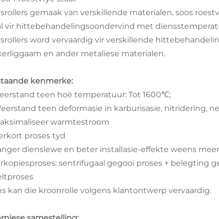
isrollers gemaak van verskillende materialen, soos roestv
al vir hittebehandelingsoondervind met diensstemperat
isrollers word vervaardig vir verskillende hittebehandeli
kerliggaam en ander metaliese materialen.
staande kenmerke:
Weerstand teen hoë temperatuur: Tot 1600℃;
Weerstand teen deformasie in karburisasie, nitridering, 
Maksimaliseer warmtestroom
Verkort proses tyd
Langer dienslewe en beter installasie-effekte weens me
erkopiesproses: sentrifugaal gegooi proses + belegting g
ltproses
ns kan die kroonrolle volgens klantontwerp vervaardig.
miese samestelling: