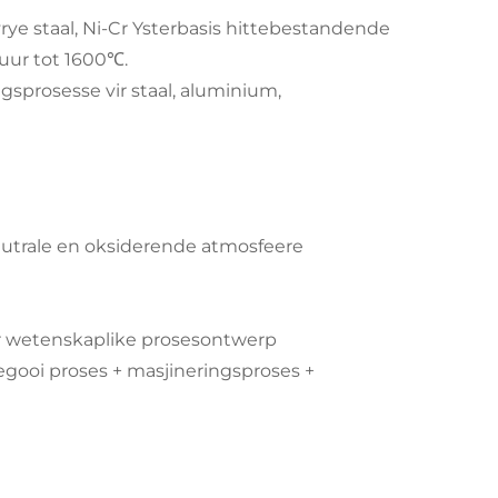
rye staal, Ni-Cr Ysterbasis hittebestandende
uur tot 1600℃.
ngsprosesse vir staal, aluminium,
neutrale en oksiderende atmosfeere
er wetenskaplike prosesontwerp
egooi proses + masjineringsproses +