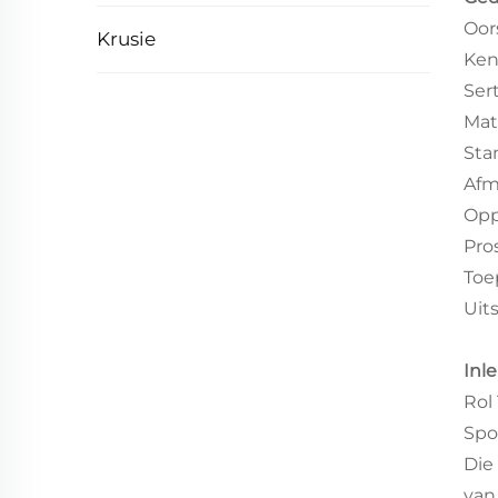
Oor
Krusie
Ken
Ser
Mat
Sta
Afm
Opp
Pro
Toe
Uit
Inle
Rol
Spo
Die
van