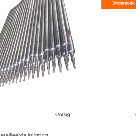
Ondersoek
Oorsig
etailleerde inligting