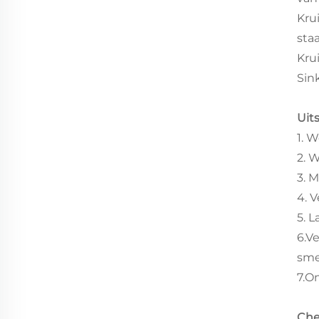
Kru
sta
Kru
Sin
Uit
1. 
2. 
3. 
4. 
5. 
6.V
sme
7.O
Che