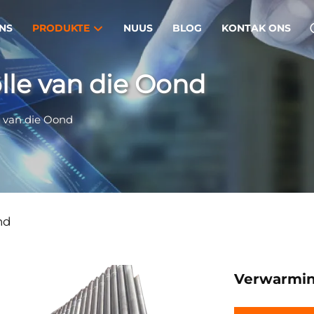
NS
PRODUKTE
NUUS
BLOG
KONTAK ONS
lle van die Oond
e van die Oond
nd
Verwarmin