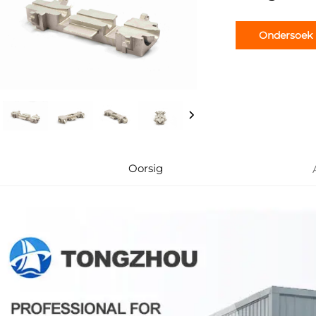
Ondersoek
Oorsig