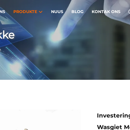
NS
PRODUKTE
NUUS
BLOG
KONTAK ONS
kke
e
Investerin
Wasgiet M