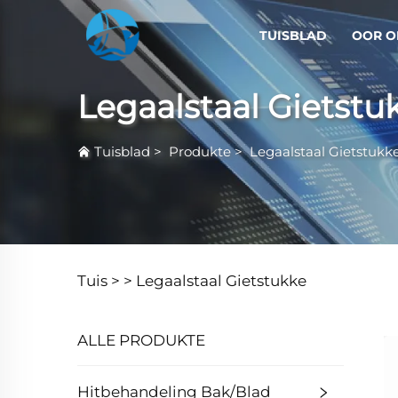
TUISBLAD
OOR O
Legaalstaal Gietstu
Tuisblad
>
Produkte
>
Legaalstaal Gietstukk
Tuis >
>
Legaalstaal Gietstukke
ALLE PRODUKTE
Hitbehandeling Bak/Blad