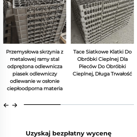
słowa skrzynia z
Tace Siatkowe Klatki Do
Odpo
owej ramy stal
Obróbki Cieplnej Dla
stopo
żona odlewnicza
Pieców Do Obróbki
działa
ek odlewniczy
Cieplnej, Długa Trwałość
anie w osłonie
odporna materia
Uzyskaj bezpłatny wycenę