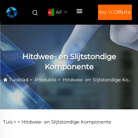
AF
Kry 'n Offerte
Hitdwee- en Slijtstondige
Komponente
Tuisblad
>
Produkte
>
Hitdwee- en Slijtstondige Komponente
Tuis >
>
Hitdwee- en Slijtstondige Komponente