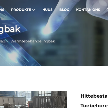
NS
PRODUKTE
NUUS
BLOG
KONTAK ONS
gbak
lad
>
Warmtebehandelingbak
Hittebest
Toebehorer