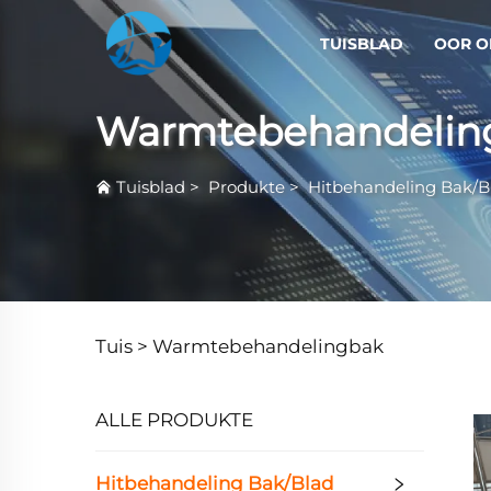
TUISBLAD
OOR O
Warmtebehandelin
Tuisblad
>
Produkte
>
Hitbehandeling Bak/B
Tuis >
Warmtebehandelingbak
ALLE PRODUKTE
Hitbehandeling Bak/Blad