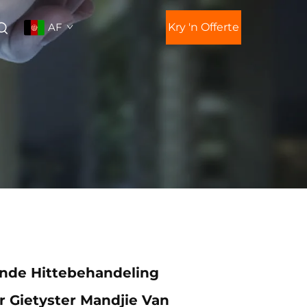
AF
Kry 'n Offerte
ande Hittebehandeling
 Gietyster Mandjie Van