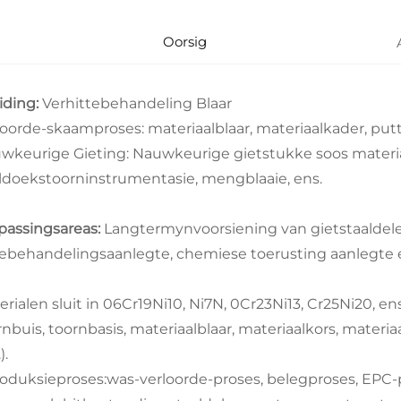
Oorsig
eiding:
Verhittebehandeling Blaar
loorde-skaamproses: materiaalblaar, materiaalkader, putt
wkeurige Gieting: Nauwkeurige gietstukke soos materiaa
ldoekstoorninstrumentasie, mengblaaie, ens.
passingsareas:
Langtermynvoorsiening van gietstaaldele 
tebehandelingsaanlegte, chemiese toerusting aanlegte e
rialen sluit in 06Cr19Ni10, Ni7N, 0Cr23Ni13, Cr25Ni20, ens
nbuis, toornbasis, materiaalblaar, materiaalkors, materiaal
).
Produksieproses:was-verloorde-proses, belegproses, EPC-