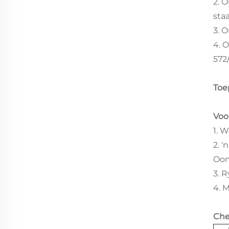
2. 
staa
3. 
4. 
572
Toe
Voo
1. 
2. 
Oon
3. 
4. 
Che