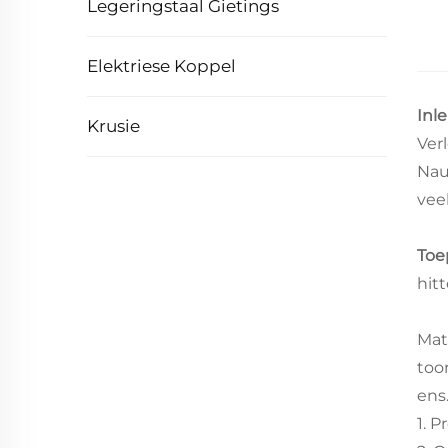
Legeringstaal Gietings
Elektriese Koppel
Inl
Krusie
Ver
Nau
vee
Toe
hit
Mate
toor
ens.
1. 