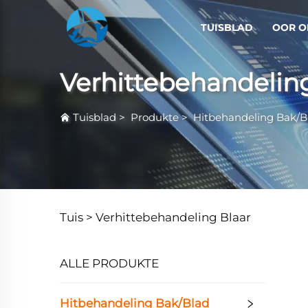
TUISBLAD
OOR O
Verhittebehandeling
Tuisblad
>
Produkte
>
Hitbehandeling Bak/B
Tuis >
Verhittebehandeling Blaar
ALLE PRODUKTE
Hitbehandeling Bak/Blad