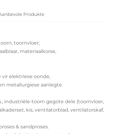
Aanbevole Produkte
oorn, toornvloer;
lblaar, materiaalkorse,
vir elektriese oonde,
n metallurgiese aanlegte.
., industriële-toorn gegote dele (toornvloer,
kaderset, kis, ventilatorblad, ventilatorskaf,
proses & sandproses.