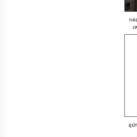
กล่
เ
บอ
อุป