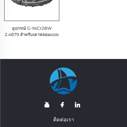
อุปกรณ์ G-NiCr28W
2.4879 สำหรับเตาหลอมแบบ
หลุม
ติดต่อเรา