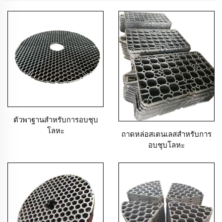
ตัวพาฐานสำหรับการอบชุบ
โลหะ
ถาดหล่อสเตนเลสสำหรับการ
อบชุบโลหะ