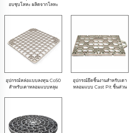
อบชุบโลหะ ผลิตจากโลหะ
ผสมหล่อเหล็กกล้าสำหรับแผ่น
ฐานเตาหลอม
อุปกรณ์หล่อแบบลงทุน Co50
อุปกรณ์ยึดชิ้นงานสำหรับเตา
สำหรับเตาหลอมแบบหลุม
หลอมแบบ Cast Pit ชิ้นส่วน
หล่อทนความร้อนด้วยโลหะ
ผสมนิกเกิล-โคบอลต์