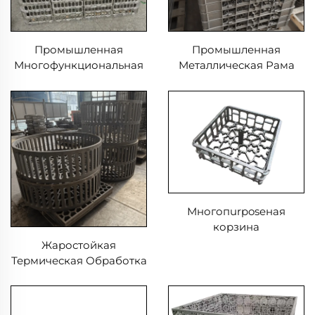
Промышленная
Промышленная
Многофункциональная
Металлическая Рама
Печь Лоток Для Закалки
Коробки Закаленная
Долговечная Рама Для
Сталь Литые Песчаные
Литейных Услуг
Точные Литые
Жаростойкие
Материалы
Многопurposeная
корзина
Жаростойкая
Термическая Обработка
Приспособления Литая
Корзина Из
Нержавеющей Стали