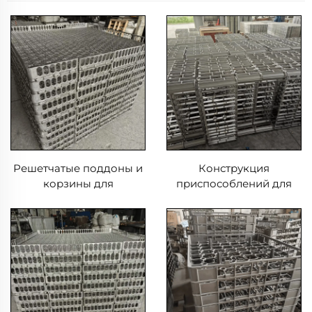
Решетчатые поддоны и
Конструкция
корзины для
приспособлений для
термической обработки
термической обработки
в печах, длительный
поддонов и корзин с
срок службы
применением литья и
сварки EB22149