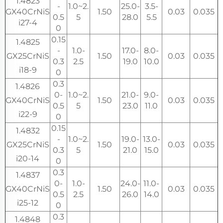
1.4823
-
1.0~2.
25.0-
3.5-
GX40CrNiS
1.50
0.03
0.035
0.5
5
28.0
5.5
i27-4
0
0.15
1.4825
-
1.0-
17.0-
8.0-
GX25CrNiS
1.50
0.03
0.035
0.3
2.5
19.0
10.0
i18-9
0
0.3
1.4826
0-
1.0~2.
21.0-
9.0-
GX40CrNiS
1.50
0.03
0.035
0.5
5
23.0
11.0
i22-9
0
0.15
1.4832
-
1.0~2.
19.0-
13.0-
GX25CrNiS
1.50
0.03
0.035
0.3
5
21.0
15.0
i20-14
0
0.3
1.4837
0-
1.0-
24.0-
11.0-
GX40CrNiS
1.50
0.03
0.035
0.5
2.5
26.0
14.0
i25-12
0
0.3
1.4848