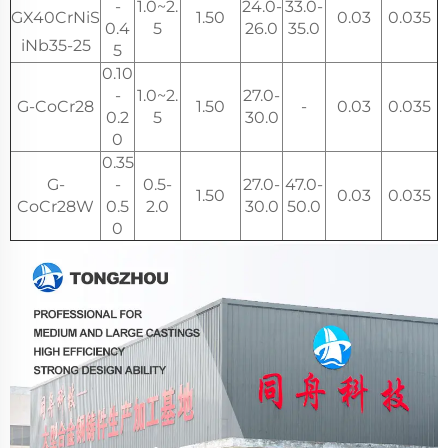
-
1.0~2.
24.0-
33.0-
GX40CrNiS
1.50
0.03
0.035
0.4
5
26.0
35.0
iNb35-25
5
0.10
-
1.0~2.
27.0-
G-CoCr28
1.50
-
0.03
0.035
0.2
5
30.0
0
0.35
G-
-
0.5-
27.0-
47.0-
1.50
0.03
0.035
CoCr28W
0.5
2.0
30.0
50.0
0