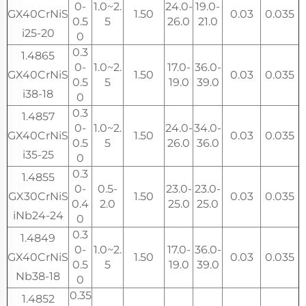
0-
1.0~2.
24.0-
19.0-
GX40CrNiS
1.50
0.03
0.035
0.5
5
26.0
21.0
i25-20
0
0.3
1.4865
0-
1.0~2.
17.0-
36.0-
GX40CrNiS
1.50
0.03
0.035
0.5
5
19.0
39.0
i38-18
0
0.3
1.4857
0-
1.0~2.
24.0-
34.0-
GX40CrNiS
1.50
0.03
0.035
0.5
5
26.0
36.0
i35-25
0
0.3
1.4855
0-
0.5-
23.0-
23.0-
GX30CrNiS
1.50
0.03
0.035
0.4
2.0
25.0
25.0
iNb24-24
0
0.3
1.4849
0-
1.0~2.
17.0-
36.0-
GX40CrNiS
1.50
0.03
0.035
0.5
5
19.0
39.0
Nb38-18
0
0.35
1.4852