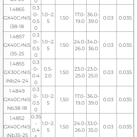
0
0.3
1.4865
0-
1.0~2.
17.0-
36.0-
GX40CrNiS
1.50
0.03
0.035
0.5
5
19.0
39.0
i38-18
0
0.3
1.4857
0-
1.0~2.
24.0-
34.0-
GX40CrNiS
1.50
0.03
0.035
0.5
5
26.0
36.0
i35-25
0
0.3
1.4855
0-
0.5-
23.0-
23.0-
GX30CrNiS
1.50
0.03
0.035
0.4
2.0
25.0
25.0
iNb24-24
0
0.3
1.4849
0-
1.0~2.
17.0-
36.0-
GX40CrNiS
1.50
0.03
0.035
0.5
5
19.0
39.0
Nb38-18
0
0.35
1.4852
-
1.0~2.
24.0-
33.0-
GX40CrNiS
1.50
0.03
0.035
0.4
5
26.0
35.0
iNb35-25
5