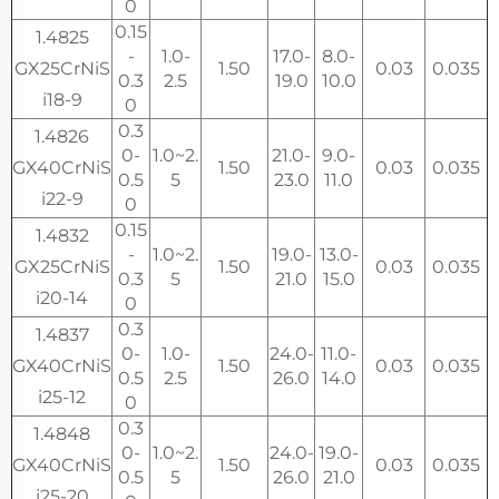
0
0.15
1.4825
-
1.0-
17.0-
8.0-
GX25CrNiS
1.50
0.03
0.035
0.3
2.5
19.0
10.0
i18-9
0
0.3
1.4826
0-
1.0~2.
21.0-
9.0-
GX40CrNiS
1.50
0.03
0.035
0.5
5
23.0
11.0
i22-9
0
0.15
1.4832
-
1.0~2.
19.0-
13.0-
GX25CrNiS
1.50
0.03
0.035
0.3
5
21.0
15.0
i20-14
0
0.3
1.4837
0-
1.0-
24.0-
11.0-
GX40CrNiS
1.50
0.03
0.035
0.5
2.5
26.0
14.0
i25-12
0
0.3
1.4848
0-
1.0~2.
24.0-
19.0-
GX40CrNiS
1.50
0.03
0.035
0.5
5
26.0
21.0
i25-20