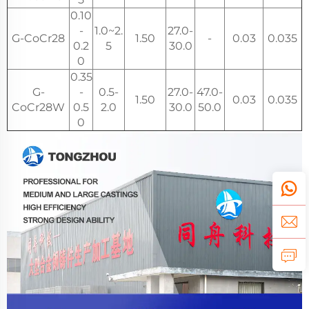
0.10
-
1.0~2.
27.0-
G-CoCr28
1.50
-
0.03
0.035
0.2
5
30.0
0
0.35
G-
-
0.5-
27.0-
47.0-
1.50
0.03
0.035
CoCr28W
0.5
2.0
30.0
50.0
0