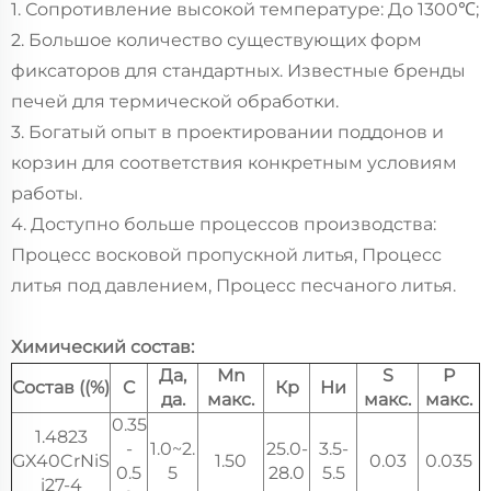
1. Сопротивление высокой температуре: До 1300℃;
2. Большое количество существующих форм
фиксаторов для стандартных. Известные бренды
печей для термической обработки.
3. Богатый опыт в проектировании поддонов и
корзин для соответствия конкретным условиям
работы.
4. Доступно больше процессов производства:
Процесс восковой пропускной литья, Процесс
литья под давлением, Процесс песчаного литья.
Химический состав:
Да,
Mn
S
P
Состав ((%)
C
Кр
Ни
да.
макс.
макс.
макс.
0.35
1.4823
-
1.0~2.
25.0-
3.5-
GX40CrNiS
1.50
0.03
0.035
0.5
5
28.0
5.5
i27-4