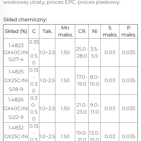
woskowej utraty, proces EPC, proces piaskowy.
Skład chemiczny:
Mn
S
P
Skład (%)
C
Tak.
CR
Ni
maks.
maks.
maks.
0.35
1.4823
-
25.0-
3.5-
GX40CrNi
1.0~2.5
1.50
0.03
0.035
0.5
28.0
5.5
Si27-4
0
0.15
1.4825
-
17.0-
8.0-
GX25CrNi
1.0-2.5
1.50
0.03
0.035
0.3
19.0
10.0
Si18-9
0
0.3
1.4826
0-
21.0-
9.0-
GX40CrNi
1.0~2.5
1.50
0.03
0.035
0.5
23.0
11.0
Si22-9
0
0.15
1.4832
-
19.0-
13.0-
GX25CrNi
1.0~2.5
1.50
0.03
0.035
0.3
21.0
15.0