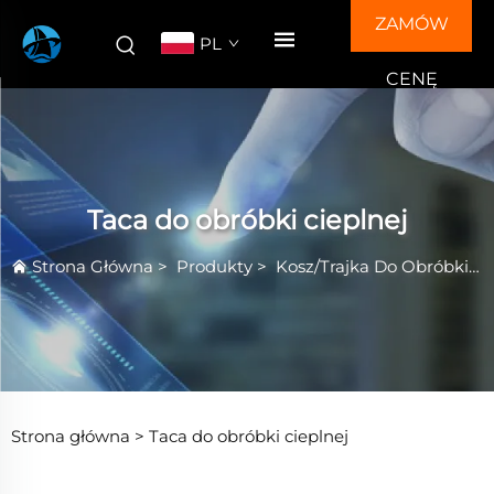
ZAMÓW
PL
CENĘ
Taca do obróbki cieplnej
Strona Główna
>
Produkty
>
Kosz/Trajka Do Obróbki Cieplnej
Strona główna >
Taca do obróbki cieplnej