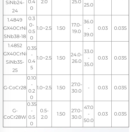
0.4
2.0
25.0
SiNb24-
25.0
0
24
0.3
1.4849
36.0
0-
17.0-
GX40CrNi
1.0~2.5
1.50
-
0.03
0.035
0.5
19.0
39.0
SNb38-18
0
1.4852
0.35
33.0
GX40CrNi
-
24.0-
1.0~2.5
1.50
-
0.03
0.035
0.4
26.0
SiNb35-
35.0
5
25
0.10
-
27.0-
G-CoCr28
1.0~2.5
1.50
-
0.03
0.035
0.2
30.0
0
0.35
47.0
G-
-
0.5-
27.0-
1.50
-
0.03
0.035
CoCr28W
0.5
2.0
30.0
50.0
0