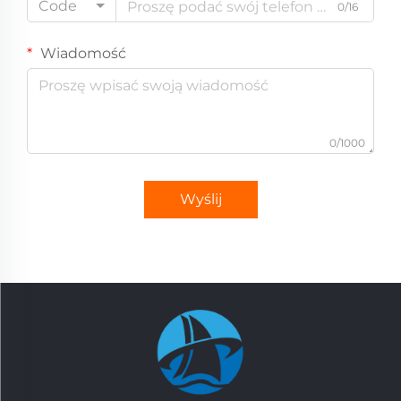
Code
0/16
Wiadomość
0/1000
Wyślij