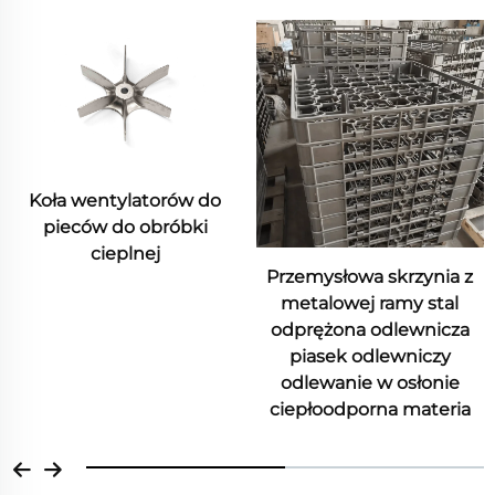
Części odlewnicze ze
stopu niklu o wysokiej
wytrzymałości i
Przemysłowa skrzynia z
odporności na wysoką
metalowej ramy stal
temperaturę
odprężona odlewnicza
piasek odlewniczy
odlewanie w osłonie
ciepłoodporna materia