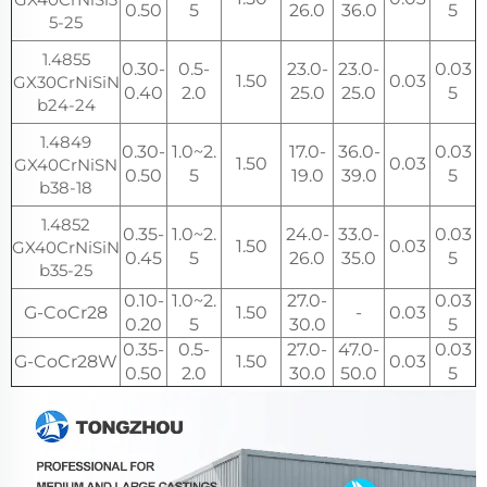
0.50
5
26.0
36.0
5
5-25
1.4855
0.30-
0.5-
23.0-
23.0-
0.03
1.50
0.03
GX30CrNiSiN
0.40
2.0
25.0
25.0
5
b24-24
1.4849
0.30-
1.0~2.
17.0-
36.0-
0.03
1.50
0.03
GX40CrNiSN
0.50
5
19.0
39.0
5
b38-18
1.4852
0.35-
1.0~2.
24.0-
33.0-
0.03
1.50
0.03
GX40CrNiSiN
0.45
5
26.0
35.0
5
b35-25
0.10-
1.0~2.
27.0-
0.03
G-CoCr28
1.50
-
0.03
0.20
5
30.0
5
0.35-
0.5-
27.0-
47.0-
0.03
G-CoCr28W
1.50
0.03
0.50
2.0
30.0
50.0
5