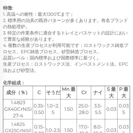
特徴:
1. 高温への耐性：最大1300℃まで；
2. 標準用の治具の既存パターンが多くあります。有名ブランド
の熱処理炉。
3. 特定の作業条件に適合するトレイとバスケットの設計におい
て豊富な経験があります。
4. 複数の生産プロセスが利用可能です：ロストワックス鋳造プ
ロセス、EPC鋳造プロセス、砂型鋳造プロセス。
品質レベル：国内標準および国際標準に基づく。
生産プロセス：ロストワックス法、インベストメント法、EPC
法および砂型法。
化学組成：
Mn 最
S 最
P 最
成分（％）
C
そうだ
Cr
ナイ
大
大
大
1.4823
0.35-
1.0~2.
25.0-
3.5-
0.03
GX40CrNiSi
1.50
0.03
0.50
5
28.0
5.5
5
27-4
1.4825
0.15-
17.0-
8.0-
0.03
1.0-2.5
1.50
0.03
GX25CrNiSi1