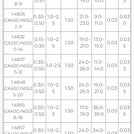
0.30
19.0
10.0
5
8-9
1.4826
0.30-
1.0~2.
21.0-
9.0-
0.03
1.50
0.03
GX40CrNiSi2
0.50
5
23.0
11.0
5
2-9
1.4832
0.15-
1.0~2.
19.0-
13.0-
0.03
1.50
0.03
GX25CrNiSi2
0.30
5
21.0
15.0
5
0-14
1.4837
0.30-
24.0-
11.0-
0.03
1.0-2.5
1.50
0.03
GX40CrNiSi2
0.50
26.0
14.0
5
5-12
1.4848
0.30-
1.0~2.
24.0-
19.0-
0.03
1.50
0.03
GX40CrNiSi2
0.50
5
26.0
21.0
5
5-20
1.4865
0.30-
1.0~2.
17.0-
36.0-
0.03
1.50
0.03
GX40CrNiSi3
0.50
5
19.0
39.0
5
8-18
1.4857
0.30-
1.0~2.
24.0-
34.0-
0.03
1.50
0.03
GX40CrNiSi3