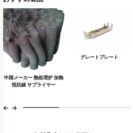
グレートプレート
CY5SnBiM合金鋼ロストワ
ックスニッケル合金鋳造部
品