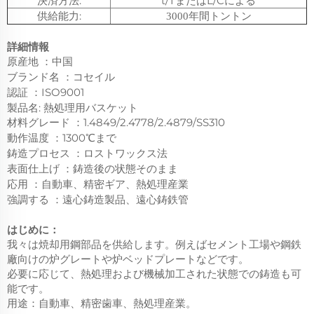
決済方法:
t/TまたはL/Cによる
供給能力:
年間トントン
3000
詳細情報
原産地
中国
：
ブランド名
：
コセイル
認証
ISO9001
：
製品名: 熱処理用バスケット
材料グレード
1.4849/2.4778/2.4879/SS310
：
動作温度
1300℃まで
：
鋳造プロセス
ロストワックス法
：
表面仕上げ
鋳造後の状態そのまま
：
応用
自動車、精密ギア、熱処理産業
：
強調する
遠心鋳造製品、遠心鋳鉄管
：
はじめに：
我々は焼却用鋼部品を供給します。例えばセメント工場や鋼鉄
廠向けの炉グレートや炉ベッドプレートなどです。
必要に応じて、熱処理および機械加工された状態での鋳造も可
能です。
用途：自動車、精密歯車、熱処理産業。