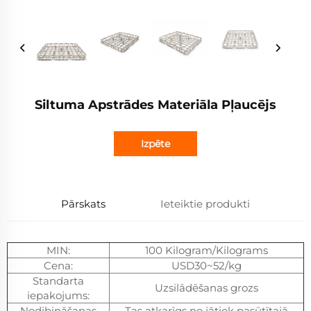
Siltuma Apstrādes Materiāla Pļaucējs
Izpēte
Pārskats
Ieteiktie produkti
MIN:
100 Kilogram/Kilograms
Cena:
USD30~52/kg
Standarta
Uzsilādēšanas grozs
iepakojums:
Nodibināšanas
Tas atkarīgs no jātiek pasūtītajā