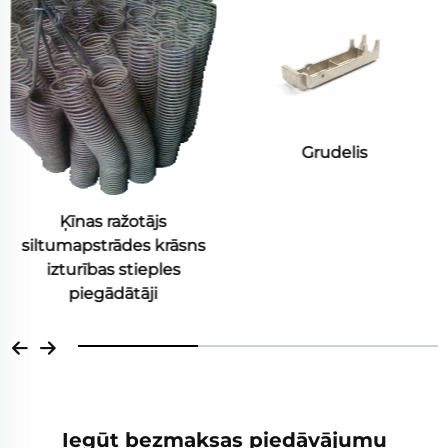
Grudelis
CY5SnBiM sakausējuma
tērauda zudusī vaska
nikelī dzīto lējumu daļas
Iegūt bezmaksas piedāvājumu