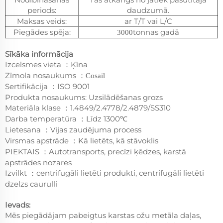
periods:
daudzumā.
Maksas veids:
ar T/T vai L/C
Piegādes spēja:
tonnas gadā
3000
Sīkāka informācija
Izcelsmes vieta
Ķīna
：
Zīmola nosaukums
：
Cosail
Sertifikācija
ISO 9001
：
Produkta nosaukums: Uzsilādēšanas grozs
Materiāla klase
1.4849/2.4778/2.4879/SS310
：
Darba temperatūra
Līdz 1300℃
：
Lietesana
Vijas zaudējuma process
：
Virsmas apstrāde
Kā lietēts, kā stāvoklis
：
PIEKTAIS
Autotransports, precīzi ķēdzes, karstā
：
apstrādes nozares
Izvilkt
centrifugāli lietēti produkti, centrifugāli lietēti
：
dzelzs caurulli
Ievads:
Mēs piegādājam pabeigtus karstas ožu metāla daļas,