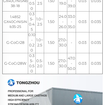
GX40CrNiSNb
1.50
-
0.03
0.035
0.5
2.5
19.0
38-18
39.0
0
0.3
24.0
33.0
1.4852
5-
1.0~
GX40CrNiSiN
1.50
-
-
0.03
0.035
0.4
2.5
b35-25
26.0
35.0
5
0.10
-
1.0~
27.0-
G-CoCr28
1.50
-
0.03
0.035
0.2
2.5
30.0
0
0.3
47.0
5-
0.5-
27.0-
G-CoCr28W
1.50
-
0.03
0.035
0.5
2.0
30.0
50.0
0