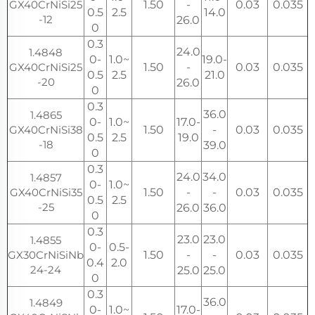
GX40CrNiSi25
1.50
-
0.03
0.035
0.5
2.5
14.0
-12
26.0
0
0.3
24.0
1.4848
0-
1.0~
19.0-
GX40CrNiSi25
1.50
-
0.03
0.035
0.5
2.5
21.0
-20
26.0
0
0.3
36.0
1.4865
0-
1.0~
17.0-
GX40CrNiSi38
1.50
-
0.03
0.035
0.5
2.5
19.0
-18
39.0
0
0.3
24.0
34.0
1.4857
0-
1.0~
GX40CrNiSi35
1.50
-
-
0.03
0.035
0.5
2.5
-25
26.0
36.0
0
0.3
23.0
23.0
1.4855
0-
0.5-
GX30CrNiSiNb
1.50
-
-
0.03
0.035
0.4
2.0
24-24
25.0
25.0
0
0.3
36.0
1.4849
0-
1.0~
17.0-