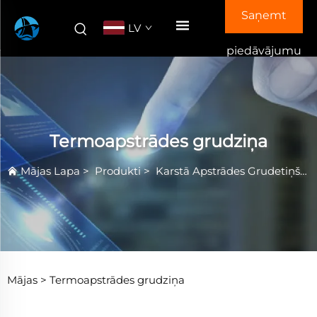
Saņemt
LV
piedāvājumu
Termoapstrādes grudziņa
Mājas Lapa
>
Produkti
>
Karstā Apstrādes Grudetiņš/Plāksne
Mājas >
Termoapstrādes grudziņa