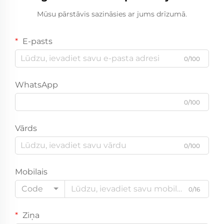
Mūsu pārstāvis sazināsies ar jums drīzumā.
E-pasts
0/100
WhatsApp
0/100
Vārds
0/100
Mobilais
Code
0/16
Ziņa