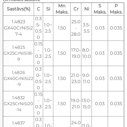
Mn
S
P
Sastāvs(%)
C
Si
Cr
Ni
Maks.
Maks.
Maks.
0.3
1.4823
25.0
5-
1.0~
3.5-
GX40CrNiSi2
1.50
-
0.03
0.035
0.5
2.5
5.5
7-4
28.0
0
0.15
1.4825
-
1.0-
17.0-
8.0-
GX25CrNiSi18-
1.50
0.03
0.035
0.3
2.5
19.0
10.0
9
0
0.3
1.4826
0-
1.0~
21.0-
9.0-
GX40CrNiSi22
1.50
0.03
0.035
0.5
2.5
23.0
11.0
-9
0
0.15
1.4832
-
1.0~
19.0-
13.0-
GX25CrNiSi20
1.50
0.03
0.035
0.3
2.5
21.0
15.0
-14
0
0.3
24.0
1.4837
0-
1.0-
11.0-