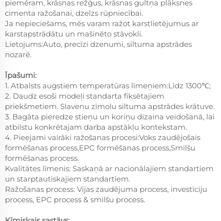
piemēram, krāsnas režģus, krāsnas gultņa plāksnes
cimenta ražošanai, dzelzs rūpniecībai.
Ja nepieciešams, mēs varam ražot karstlietējumus ar
karstapstrādātu un mašinēto stāvokli.
Lietojums:Auto, precīzi dzenumi, siltuma apstrādes
nozarē.
Īpašumi:
1. Atbalsts augstiem temperatūras līmeņiem:Līdz 1300℃;
2. Daudz esoši modeļi standarta fiksētajiem
priekšmetiem. Slavenu zīmolu siltuma apstrādes krātuve.
3. Bagāta pieredze stieņu un koriņu dizaina veidošanā, lai
atbilstu konkrētajam darba apstākļu kontekstam.
4. Pieejami vairāki ražošanas procesi:Voks zaudējošais
formēšanas process,EPC formēšanas process,Smilšu
formēšanas process.
Kvalitātes līmenis: Saskaņā ar nacionālajiem standartiem
un starptautiskajiem standartiem.
Ražošanas process: Vijas zaudējuma process, investīciju
process, EPC process & smilšu process.
Ķīmiskais sastāvs: