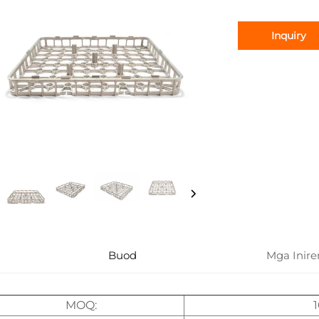
Inquiry
Buod
Mga Inir
MOQ: