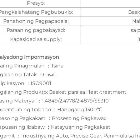
Presyo:
Pangkalahatang Pagbubuklo:
Bask
Panahon ng Pagpapadala:
Na
Paraan ng pagbabayad:
sa 
Kapasidad sa supply:
3
alyadong impormasyon
ar ng Pinagmulan
Tsina
：
galan ng Tatak
：
Cosail
tipikasyon
ISO9001
：
galan ng Produkto: Basket para sa Heat-treatment
as ng Materyal
1.4849/2.4778/2.4879/SS310
：
peratura ng trabaho
Hanggang 1300℃
：
seso ng Pagkakast
Proseso ng Pagkawax
：
apusan ng ibabaw
Katayuan ng Pagkakast
：
ggamit
Industriya ng Auto, Precise Gear, Panimula sa In
：