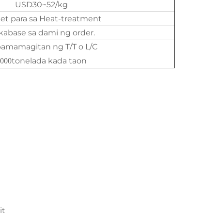
USD30~52/kg
et para sa Heat-treatment
kabase sa dami ng order.
pamamagitan ng T/T o L/C
tonelada kada taon
000
it