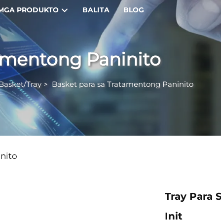
MGA PRODUKTO
BALITA
BLOG
tamentong Paninito
Basket/Tray
>
Basket para sa Tratamentong Paninito
nito
Tray Para 
Init