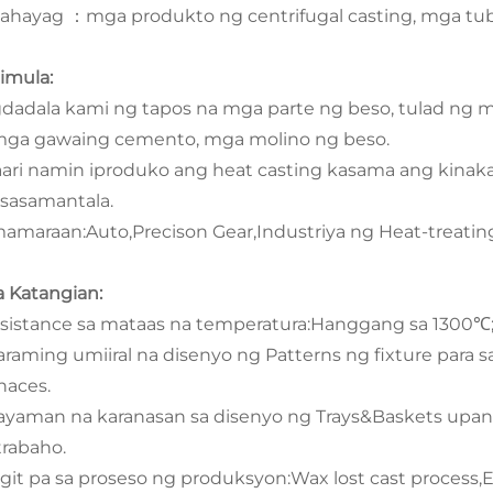
nahayag
mga produkto ng centrifugal casting, mga tub
：
imula:
dadala kami ng tapos na mga parte ng beso, tulad ng mg
mga gawaing cemento, mga molino ng beso.
ari namin iproduko ang heat casting kasama ang kinaka
sasamantala.
amaraan:Auto,Precison Gear,Industriya ng Heat-treatin
 Katangian:
esistance sa mataas na temperatura:Hanggang sa 1300℃
araming umiiral na disenyo ng Patterns ng fixture para
naces.
ayaman na karanasan sa disenyo ng Trays&Baskets upan
trabaho.
igit pa sa proseso ng produksyon:Wax lost cast process,