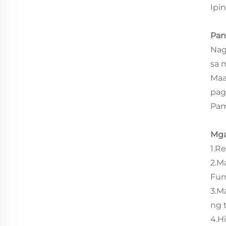
Ipi
Pan
Nag
sa 
Maa
pag
Pam
Mga
1.R
2.M
Fur
3.M
ng 
4.H