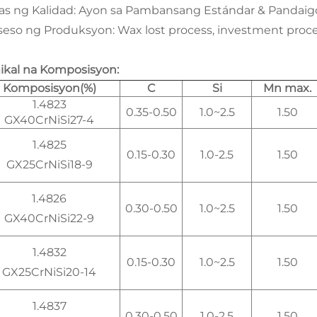
as ng Kalidad: Ayon sa Pambansang Estándar & Pandaigd
seso ng Produksyon: Wax lost process, investment proce
ikal na Komposisyon:
Komposisyon(%)
C
Si
Mn max.
1.4823
0.35-0.50
1.0~2.5
1.50
GX40CrNiSi27-4
1.4825
0.15-0.30
1.0-2.5
1.50
GX25CrNiSi18-9
1.4826
0.30-0.50
1.0~2.5
1.50
GX40CrNiSi22-9
1.4832
0.15-0.30
1.0~2.5
1.50
GX25CrNiSi20-14
1.4837
0.30-0.50
1.0-2.5
1.50