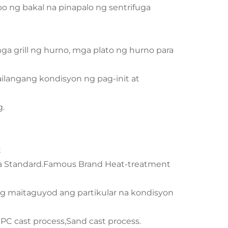
o ng bakal na pinapalo ng sentrifuga
a grill ng hurno, mga plato ng hurno para
ilangang kondisyon ng pag-init at
g.
;
 sa Standard.Famous Brand Heat-treatment
g maitaguyod ang partikular na kondisyon
EPC cast process,Sand cast process.