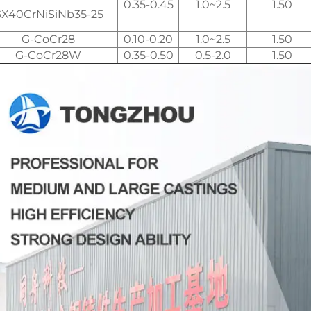
0.35-0.45
1.0~2.5
1.50
X40CrNiSiNb35-25
G-CoCr28
0.10-0.20
1.0~2.5
1.50
G-CoCr28W
0.35-0.50
0.5-2.0
1.50