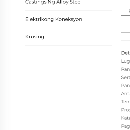
Castings Ng Alloy Steel
Elektrikong Koneksyon
Krusing
Det
Lug
Pan
Ser
Pan
Ant
Tem
Pro
Kat
Pa