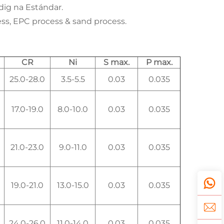
ig na Estándar.
ss, EPC process & sand process.
CR
Ni
S max.
P max.
25.0-28.0
3.5-5.5
0.03
0.035
17.0-19.0
8.0-10.0
0.03
0.035
21.0-23.0
9.0-11.0
0.03
0.035
19.0-21.0
13.0-15.0
0.03
0.035
24.0-26.0
11.0-14.0
0.03
0.035