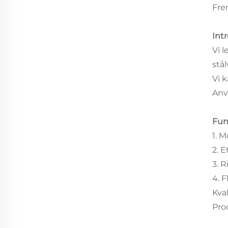
Fr
Int
Vi 
stå
Vi 
Anv
Fun
1. 
2. 
3. 
4. 
Kva
Pro