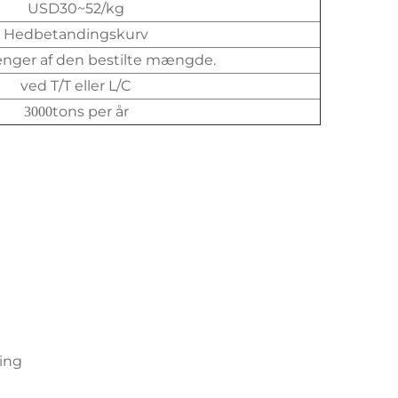
USD30~52/kg
Hedbetandingskurv
nger af den bestilte mængde.
ved T/T eller L/C
tons per år
3000
ing