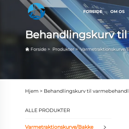
FORSIDE
OM OS
Behandlingskurv ti
Forside
>
Produkter
>
Varmetraktionskurve/
Hjem >
Behandlingskurv til varmebehandl
ALLE PRODUKTER
Varmetraktionskurve/Bakke