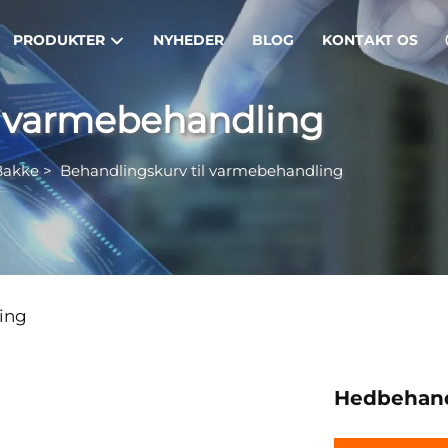
PRODUKTER
NYHEDER
BLOG
KONTAKT OS
l varmebehandling
Bakke
>
Behandlingskurv til varmebehandling
ing
Hedbehand