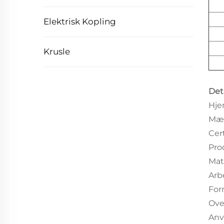
Elektrisk Kopling
Krusle
Det
Hj
Mæ
Cer
Pro
Mat
Arb
For
Ove
Anv