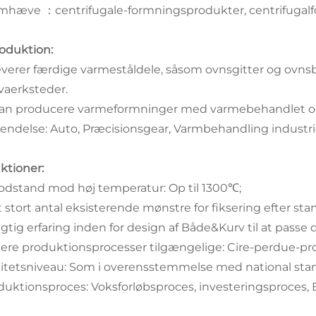
emhæve
centrifugale-formningsprodukter, centrifugalf
：
roduktion:
leverer færdige varmeståldele, såsom ovnsgitter og ovn
lvaerksteder.
kan producere varmeformninger med varmebehandlet og 
endelse: Auto, Præcisionsgear, Varmbehandling industri
ktioner:
Modstand mod høj temperatur: Op til 1300℃;
Et stort antal eksisterende mønstre for fiksering efter
Rigtig erfaring inden for design af Både&Kurv til at passe
Flere produktionsprocesser tilgængelige: Cire-perdue-pr
litetsniveau: Som i overensstemmelse med national stan
duktionsproces: Voksforløbsproces, investeringsproces,