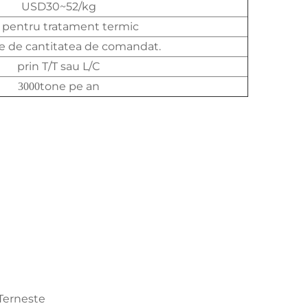
USD30~52/kg
 pentru tratament termic
 de cantitatea de comandat.
prin T/T sau L/C
tone pe an
3000
 Terneste