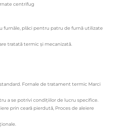
urnate centrifug
u furnăle, plăci pentru patru de furnă utilizate
re tratată termic și mecanizată.
 standard. Fornale de tratament termic Marci
u a se potrivi condițiilor de lucru specifice.
ere prin ceară pierdută, Proces de aleiere
ționale.