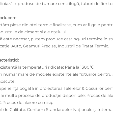
liniază
produse de turnare centrifugă, tuburi de fier t
：
roducere:
tăm piese din oțel termic finalizate, cum ar fi grile pentr
ndustriile de ciment și ale oțelului.
ă este necesar, putem produce casting-uri termice în sta
cație: Auto, Geamuri Precise, Industrii de Tratat Termic.
cteristici:
ezistență la temperaturi ridicate: Până la 1300℃;
Un număr mare de modele existente ale fixturilor pentru
oscute.
xperiență bogată în proiectarea Talerelor & Coșurilor pentr
Mai multe procese de producție disponibile: Proces de alei
 Proces de aleiere cu nisip.
el de Calitate: Conform Standardelor Naționale și Interna