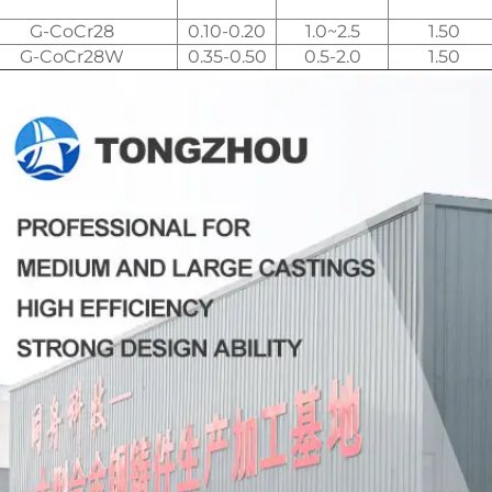
G-CoCr28
0.10-0.20
1.0~2.5
1.50
G-CoCr28W
0.35-0.50
0.5-2.0
1.50