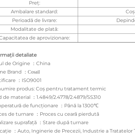
Preț:
Ambalare standard:
Coș
Perioadă de livrare:
Depinde
Modalitate de plată:
Capacitatea de aprovizionare:
rmații detaliate
ul de Origine
China
：
me Brand
：
Cosail
tificare
ISO9001
：
umire produs: Coș pentru tratament termic
d de material
1.4849/2.4778/2.4879/SS310
：
peratură de funcționare
Până la 1300℃
：
ces de turnare
Proces cu ceară pierdută
：
alizare suprafață
Stare după turnare
：
icație
Auto, Inginerie de Precezii, Industrie a Tratatelor
：