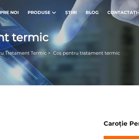
PRE NOI
PRODUSE
ȘTIRI
BLOG
CONTACTAȚI
nt termic
ru Tratament Termic
>
Coș pentru tratament termic
Caroție Pe