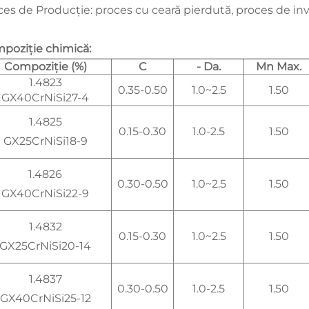
ces de Producție: proces cu ceară pierdută, proces de inv
poziție chimică:
Compoziție (%)
C
- Da.
Mn Max.
1.4823
0.35-0.50
1.0~2.5
1.50
GX40CrNiSi27-4
1.4825
0.15-0.30
1.0-2.5
1.50
GX25CrNiSi18-9
1.4826
0.30-0.50
1.0~2.5
1.50
GX40CrNiSi22-9
1.4832
0.15-0.30
1.0~2.5
1.50
GX25CrNiSi20-14
1.4837
0.30-0.50
1.0-2.5
1.50
GX40CrNiSi25-12