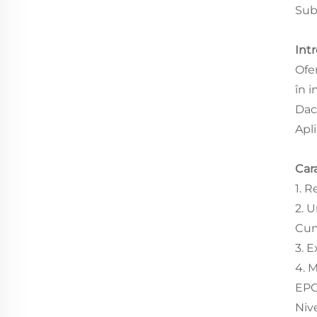
Sub
Int
Ofer
în i
Dac
Apli
Cara
1. R
2. 
Cun
3. E
4. 
EPC,
Niv