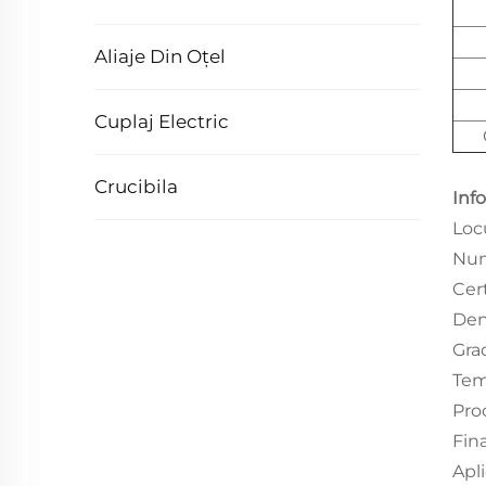
Aliaje Din Oțel
Cuplaj Electric
Crucibila
Info
Loc
Nu
Cer
Den
Gra
Tem
Pro
Fin
Apl