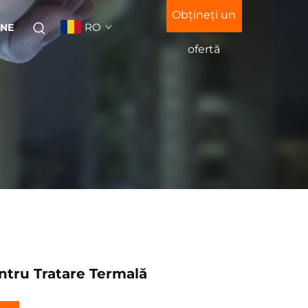
Obțineți un
RO
-NE
ofertă
ntru Tratare Termală