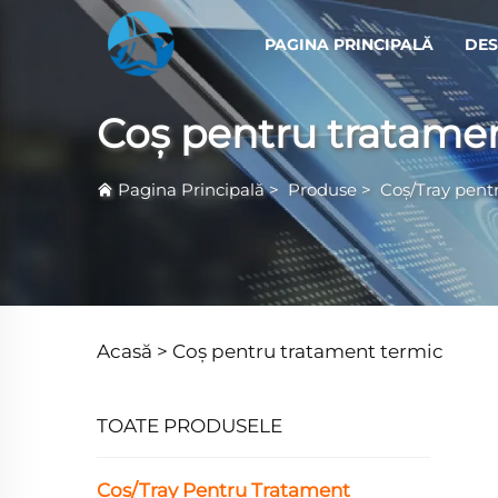
PAGINA PRINCIPALĂ
DES
Coș pentru tratame
Pagina Principală
>
Produse
>
Coș/Tray pent
Acasă >
Coș pentru tratament termic
TOATE PRODUSELE
Coș/Tray Pentru Tratament