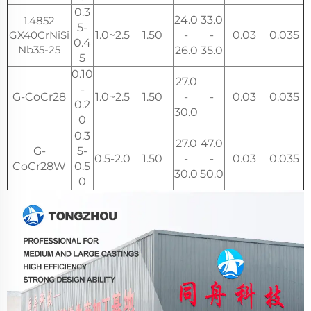
0.3
24.0
33.0
1.4852
5-
GX40CrNiSi
1.0~2.5
1.50
-
-
0.03
0.035
0.4
Nb35-25
26.0
35.0
5
0.10
27.0
-
G-CoCr28
1.0~2.5
1.50
-
-
0.03
0.035
0.2
30.0
0
0.3
27.0
47.0
G-
5-
0.5-2.0
1.50
-
-
0.03
0.035
CoCr28W
0.5
30.0
50.0
0