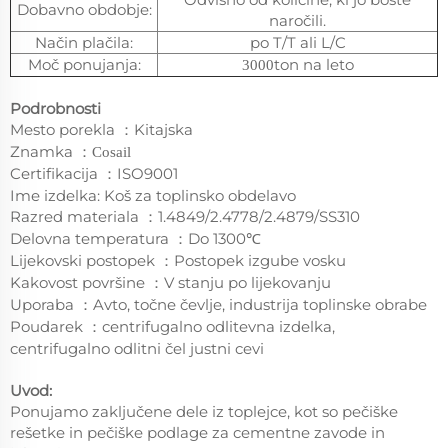
Dobavno obdobje:
naročili.
Način plačila:
po T/T ali L/C
Moč ponujanja:
ton na leto
3000
Podrobnosti
Mesto porekla
Kitajska
：
Znamka
：
Cosail
Certifikacija
ISO9001
：
Ime izdelka: Koš za toplinsko obdelavo
Razred materiala
1.4849/2.4778/2.4879/SS310
：
Delovna temperatura
Do 1300℃
：
Lijekovski postopek
Postopek izgube vosku
：
Kakovost površine
V stanju po lijekovanju
：
Uporaba
Avto, točne čevlje, industrija toplinske obrabe
：
Poudarek
centrifugalno odlitevna izdelka,
：
centrifugalno odlitni čel justni cevi
Uvod:
Ponujamo zaključene dele iz toplejce, kot so pečiške
rešetke in pečiške podlage za cementne zavode in