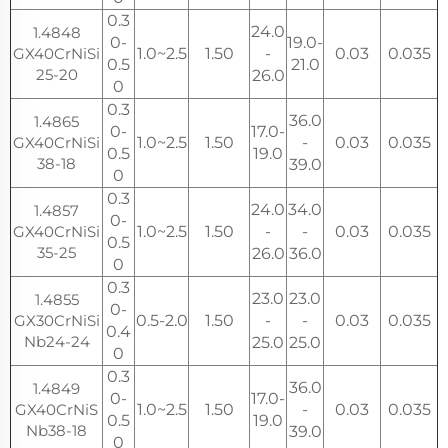
0.3
24.0
1.4848
0-
19.0-
GX40CrNiSi
1.0~2.5
1.50
-
0.03
0.035
0.5
21.0
25-20
26.0
0
0.3
36.0
1.4865
0-
17.0-
GX40CrNiSi
1.0~2.5
1.50
-
0.03
0.035
0.5
19.0
38-18
39.0
0
0.3
24.0
34.0
1.4857
0-
GX40CrNiSi
1.0~2.5
1.50
-
-
0.03
0.035
0.5
35-25
26.0
36.0
0
0.3
23.0
23.0
1.4855
0-
GX30CrNiSi
0.5-2.0
1.50
-
-
0.03
0.035
0.4
Nb24-24
25.0
25.0
0
0.3
36.0
1.4849
0-
17.0-
GX40CrNiS
1.0~2.5
1.50
-
0.03
0.035
0.5
19.0
Nb38-18
39.0
0