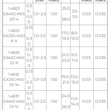
prav.
Maks.
Maks.
Maks.
0.3
1.4823
25.0
5-
3.5-
GX40CrNiS
1.0~2.5
1.50
-
0.03
0.035
0.5
5.5
i27-4
28.0
0
0.15
1.4825
-
17.0-
8.0-
GX25CrNiSi1
1.0-2.5
1.50
0.03
0.035
0.3
19.0
10.0
8-9
0
0.3
1.4826
0-
21.0-
9.0-
GX40CrNiSi
1.0~2.5
1.50
0.03
0.035
0.5
23.0
11.0
22-9
0
0.15
1.4832
-
19.0-
13.0-
GX25CrNiSi
1.0~2.5
1.50
0.03
0.035
0.3
21.0
15.0
20-14
0
0.3
24.0
1.4837
0-
11.0-
GX40CrNiSi
1.0-2.5
1.50
-
0.03
0.035
0.5
14.0
25-12
26.0
0