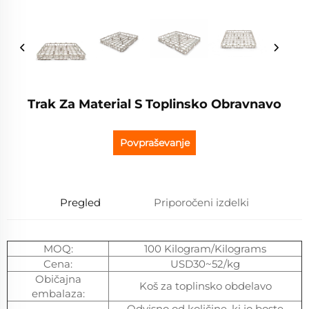
Trak Za Material S Toplinsko Obravnavo
Povpraševanje
Pregled
Priporočeni izdelki
MOQ:
100 Kilogram/Kilograms
Cena:
USD30~52/kg
Običajna
Koš za toplinsko obdelavo
embalaza:
Odvisno od količine, ki jo boste