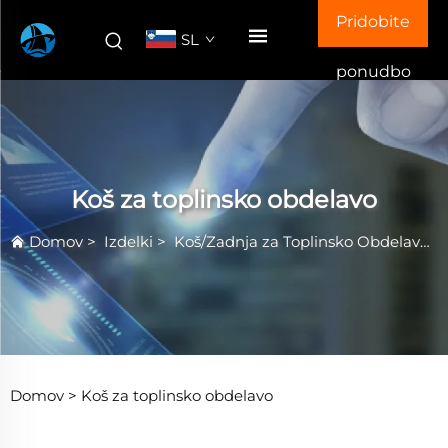
Pridobite
SL
ponudbo
Koš za toplinsko obdelavo
Domov
>
Izdelki
>
Koš/Zadnja za Toplinsko Obdelavo
Domov >
Koš za toplinsko obdelavo