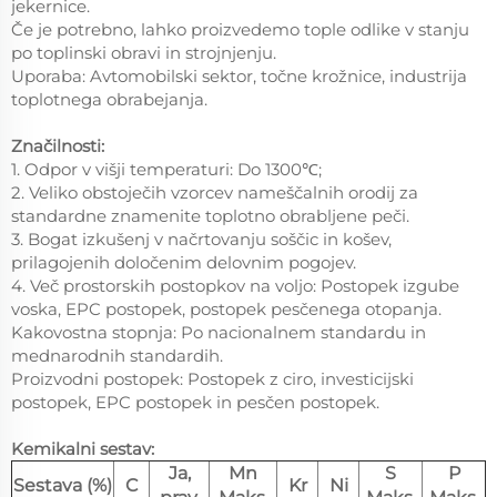
jekernice.
Če je potrebno, lahko proizvedemo tople odlike v stanju
po toplinski obravi in strojnjenju.
Uporaba: Avtomobilski sektor, točne krožnice, industrija
toplotnega obrabejanja.
Značilnosti:
1. Odpor v višji temperaturi: Do 1300℃;
2. Veliko obstoječih vzorcev nameščalnih orodij za
standardne znamenite toplotno obrabljene peči.
3. Bogat izkušenj v načrtovanju soščic in košev,
prilagojenih določenim delovnim pogojev.
4. Več prostorskih postopkov na voljo: Postopek izgube
voska, EPC postopek, postopek pesčenega otopanja.
Kakovostna stopnja: Po nacionalnem standardu in
mednarodnih standardih.
Proizvodni postopek: Postopek z ciro, investicijski
postopek, EPC postopek in pesčen postopek.
Kemikalni sestav:
Ja,
Mn
S
P
Sestava (%)
C
Kr
Ni