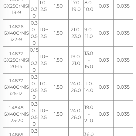
-
1.0-
17.0-
8.0-
GX25CrNiSi
1.50
0.03
0.035
0.3
2.5
19.0
10.0
18-9
0
0.3
1.4826
0-
1.0~
21.0-
9.0-
GX40CrNiS
1.50
0.03
0.035
0.5
2.5
23.0
11.0
i22-9
0
0.15
13.0
1.4832
-
1.0~
19.0-
GX25CrNiSi
1.50
-
0.03
0.035
0.3
2.5
21.0
20-14
15.0
0
0.3
1.4837
0-
1.0-
24.0-
11.0-
GX40CrNiS
1.50
0.03
0.035
0.5
2.5
26.0
14.0
i25-12
0
0.3
19.0
1.4848
0-
1.0~
24.0-
GX40CrNiS
1.50
-
0.03
0.035
0.5
2.5
26.0
i25-20
21.0
0
0.3
36.0
1.4865