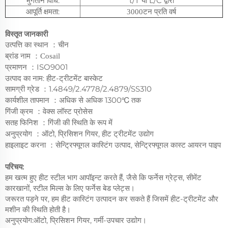
भुगतान विधि:
t/T या L/C द्वारा
आपूर्ति क्षमता:
टन प्रति वर्ष
3000
विस्तृत जानकारी
उत्पत्ति का स्थान
चीन
：
ब्रांड नाम
：
Cosail
प्रमाणन
ISO9001
：
उत्पाद का नाम: हीट-ट्रीटमेंट बास्केट
सामग्री ग्रेड
1.4849/2.4778/2.4879/SS310
：
कार्यशील तापमान
अधिक से अधिक 1300℃ तक
：
गिंजी क्रम
वेक्स लॉस्ट प्रोसेस
：
सतह फिनिश
गिंजी की स्थिति के रूप में
：
अनुप्रयोग
ऑटो, प्रिसिशन गियर, हीट ट्रीटमेंट उद्योग
：
हाइलाइट करना
सेन्ट्रिफ्यूगल कास्टिंग उत्पाद, सेन्ट्रिफ्यूगल कास्ट आयरन पाइप
：
परिचय:
हम खत्म हुए हीट स्टील भाग आपॉइन्ट करते हैं, जैसे कि फर्नेस ग्रेट्स, सीमेंट
कारखानों, स्टील मिल्स के लिए फर्नेस बेड प्लेट्स।
जरूरत पड़ने पर, हम हीट कास्टिंग उत्पादन कर सकते हैं जिसमें हीट-ट्रीटमेंट और
मशीन की स्थिति होती है।
अनुप्रयोग:ऑटो, प्रिसिशन गियर, गर्मी-उपचार उद्योग।