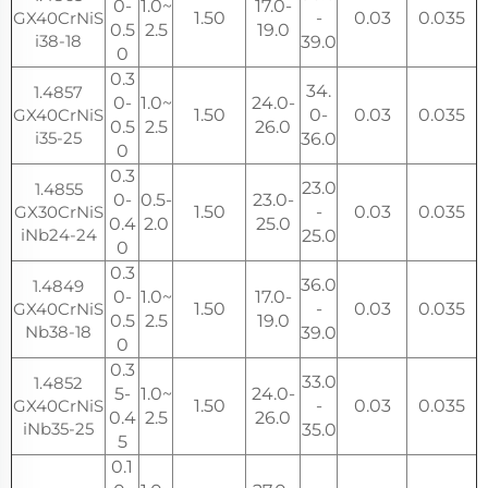
0-
1.0~
17.0-
GX40CrNiS
1.50
-
0.03
0.035
0.5
2.5
19.0
i38-18
39.0
0
0.3
34.
1.4857
0-
1.0~
24.0-
GX40CrNiS
1.50
0-
0.03
0.035
0.5
2.5
26.0
i35-25
36.0
0
0.3
23.0
1.4855
0-
0.5-
23.0-
GX30CrNiS
1.50
-
0.03
0.035
0.4
2.0
25.0
iNb24-24
25.0
0
0.3
36.0
1.4849
0-
1.0~
17.0-
GX40CrNiS
1.50
-
0.03
0.035
0.5
2.5
19.0
Nb38-18
39.0
0
0.3
33.0
1.4852
5-
1.0~
24.0-
GX40CrNiS
1.50
-
0.03
0.035
0.4
2.5
26.0
iNb35-25
35.0
5
0.1