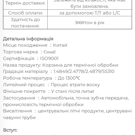
Термін доставки:
бути замовлена.
Спосіб оплати:
за допомогою T/T або L/C
Здатність до
тон в рік
3000
постачання:
Детальна інформація
Місце походження
Китай
：
Торгова марка
：
Cosail
Сертифікація
ISO9001
：
Назва продукту: Корзина для термічної обробки
Градація матеріалу
1.4849/2.4778/2.4879/SS310
：
Робоча температура
До 1300℃
：
Литейний процес
Процес втрати воску
：
Фінішне покриття
У стані після литья
：
Застосування
Автомобільна, точна зубча передача,
：
промисловість термічної обробки
Висвітлення
центрувальні літні продукти, центрувані
：
чавунні труби
Вступ: