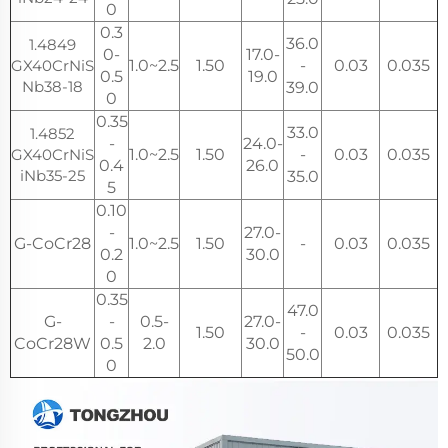
0
0.3
36.0
1.4849
0-
17.0-
GX40CrNiS
1.0~2.5
1.50
-
0.03
0.035
0.5
19.0
Nb38-18
39.0
0
0.35
33.0
1.4852
-
24.0-
GX40CrNiS
1.0~2.5
1.50
-
0.03
0.035
0.4
26.0
iNb35-25
35.0
5
0.10
-
27.0-
G-CoCr28
1.0~2.5
1.50
-
0.03
0.035
0.2
30.0
0
0.35
47.0
G-
-
0.5-
27.0-
1.50
-
0.03
0.035
CoCr28W
0.5
2.0
30.0
50.0
0