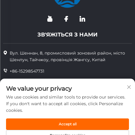
ЗВ'ЯЖІТЬСЯ З НАМИ
Вул. Шеннан, 8, промисловий зоновий район, місто
Шенлун, Тайчжоу, провінція Жангсу, Китай
+86-15298547731
+86-15298547731
We value your privacy
[email protected]
We use cookies and similar tools to provide our services.
If you don't want to accept all cookies, click Personalize
cookies.
Авторські права © 2026, Jiangsu Tongzhou Heat Resistant
Technology Co., Ltd. Всі права захищені.
Accept all
конфіденційність