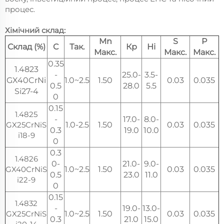
процес.
Хімічний склад:
Mn
S
P
Склад (%)
C
Так.
Кр
Ні
Макс.
Макс.
Макс.
0.35
1.4823
-
25.0-
3.5-
GX40CrNi
1.0~2.5
1.50
0.03
0.035
0.5
28.0
5.5
Si27-4
0
0.15
1.4825
-
17.0-
8.0-
GX25CrNiS
1.0-2.5
1.50
0.03
0.035
0.3
19.0
10.0
i18-9
0
0.3
1.4826
0-
21.0-
9.0-
GX40CrNiS
1.0~2.5
1.50
0.03
0.035
0.5
23.0
11.0
i22-9
0
0.15
1.4832
-
19.0-
13.0-
GX25CrNiS
1.0~2.5
1.50
0.03
0.035
0.3
21.0
15.0