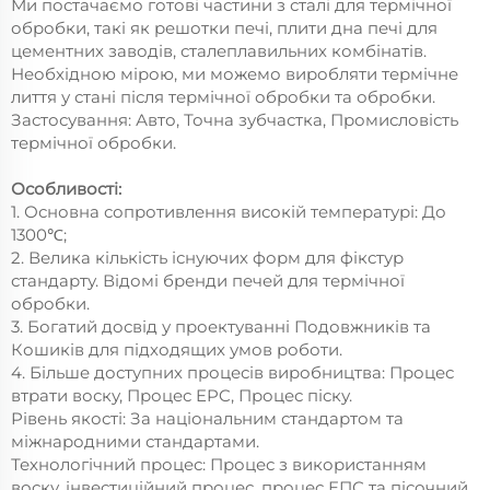
Ми постачаємо готові частини з сталі для термічної
обробки, такі як решотки печі, плити дна печі для
цементних заводів, сталеплавильних комбінатів.
Необхідною мірою, ми можемо виробляти термічне
лиття у стані після термічної обробки та обробки.
Застосування: Авто, Точна зубчастка, Промисловість
термічної обробки.
Особливості:
1. Основна сопротивлення високій температурі: До
1300℃;
2. Велика кількість існуючих форм для фікстур
стандарту. Відомі бренди печей для термічної
обробки.
3. Богатий досвід у проектуванні Подовжників та
Кошиків для підходящих умов роботи.
4. Більше доступних процесів виробництва: Процес
втрати воску, Процес EPC, Процес піску.
Рівень якості: За національним стандартом та
міжнародними стандартами.
Технологічний процес: Процес з використанням
воску, інвестиційний процес, процес ЕПС та пісочний