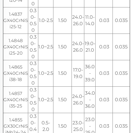
i20-14
0
0.3
1.4837
0-
24.0-
11.0-
GX40CrNiS
1.0-2.5
1.50
0.03
0.035
0.5
26.0
14.0
i25-12
0
0.3
1.4848
0-
24.0-
19.0-
GX40CrNiS
1.0~2.5
1.50
0.03
0.035
0.5
26.0
21.0
i25-20
0
0.3
36.0
1.4865
0-
17.0-
GX40CrNiS
1.0~2.5
1.50
-
0.03
0.035
0.5
19.0
i38-18
39.0
0
0.3
34.0
1.4857
0-
24.0-
GX40CrNiS
1.0~2.5
1.50
-
0.03
0.035
0.5
26.0
i35-25
36.0
0
0.3
23.0
1.4855
0-
0.5-
23.0-
GX30CrNiS
1.50
-
0.03
0.035
0.4
2.0
25.0
iNb24-24
25.0