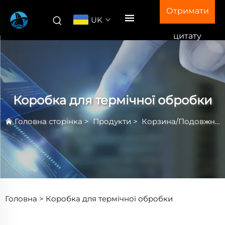
Отримати
UK
цитату
Коробка для термічної обробки
Головна сторінка
>
Продукти
>
Корзина/Подовжник для термічної обробки
Головна >
Коробка для термічної обробки