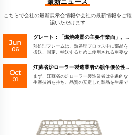
最新ニュース
2024年の熱処理展
こちらで会社の最新展示会情報や会社の最新情報をご確
認いただけます
グレート：「燃焼装置の主要作業面」。その多重機能の分析と省エネルギー効率向上の道
Jun
熱処理フレームは、熱処理プロセス中に部品を
06
搬送、固定、輸送するために使用される重要な
工具装置です。その設計と性能は、熱処理の品
質、効率、安全性に直接影響を与えます。以下
江蘇省炉ローラー製造業者の競争優位性、課題、および将来の発展方向
はその核心...。
Oct
まず、江蘇省の炉ローラー製造業者は先進的な
01
生産技術を持ち、品質の安定した製品を生産で
きます。彼らは国際的な先進的な製造技術を取