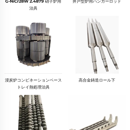
G-NiCr28W 2.4879 硝子炉用
井戸型炉用ハンガーロッド
治具
高合金鋳造ロール下
浸炭炉コンビネーションベース
トレイ熱処理治具