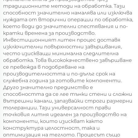
традиционните методи на обработка. Тази
способност значително намалява или изключва
нуждата от вторични операции по обработка,
което води до значителни спестявания и по-
кратки времена за производство.
Инвестиционният литен процес доставя
изключителни повърхностни завършвания,
често изискващи минимална следлителна
обработка. Това висококачествено завършване
се превежда в подобряване на
производителността и по-дълъг срок на
служебна година за готовите компоненти.
Друго значително предимство е
способността да се лее тънки стени и сложни
вътрешни канали, запазвайки строги размерни
толеранции. Тази универсалност прави
точковия литня идеален за производство на
компоненти, които изискват както
конструктура целостност, така и
оптимизация на теглото. Процесът също