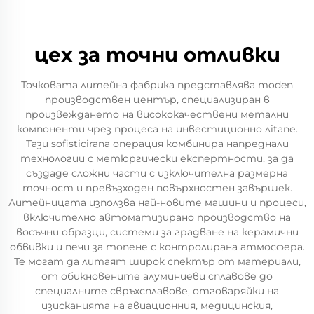
цех за точни отливки
Точковата литейна фабрика представлява moden
производствен център, специализиран в
произвеждането на висококачествени метални
компоненти чрез процеса на инвестиционно лitanе.
Тази sofisticirana операция комбинира напреднали
технологии с метюргически експертности, за да
създаде сложни части с изключителна размерна
точност и превъзходен повърхностен завършек.
Литейницата използва най-новите машини и процеси,
включително автоматизирано производство на
восъчни образци, системи за градване на керамични
обвивки и печи за топене с контролирана атмосфера.
Те могат да литаят широк спектър от материали,
от обикновените алуминиеви сплавове до
специалните свръхсплавове, отговаряйки на
изисканията на авиационния, медицинския,