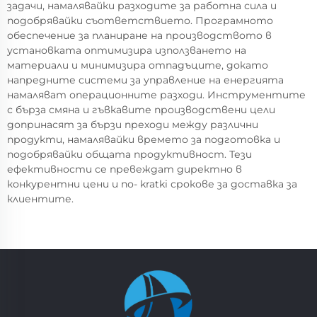
задачи, намалявайки разходите за работна сила и
подобрявайки съответствието. Програмното
обеспечение за планиране на производството в
установката оптимизира използването на
материали и минимизира отпадъците, докато
напредните системи за управление на енергията
намаляват операционните разходи. Инструментите
с бърза смяна и гъвкавите производствени цели
допринасят за бързи преходи между различни
продукти, намалявайки времето за подготовка и
подобрявайки общата продуктивност. Тези
ефективности се превеждат директно в
конкурентни цени и по- kratki срокове за доставка за
клиентите.