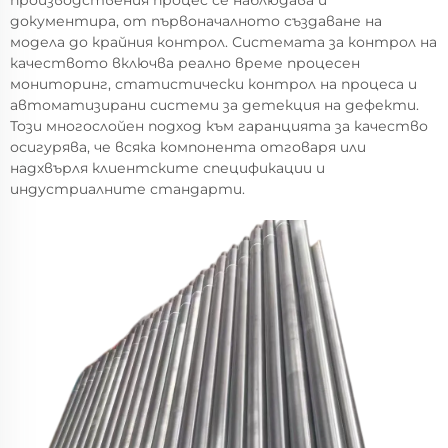
производствения процес се наблюдава и
документира, от първоначалното създаване на
модела до крайния контрол. Системата за контрол на
качеството включва реално време процесен
мониторинг, статистически контрол на процеса и
автоматизирани системи за детекция на дефекти.
Този многослойен подход към гаранцията за качество
осигурява, че всяка компонента отговаря или
надхвърля клиентските спецификации и
индустриалните стандарти.