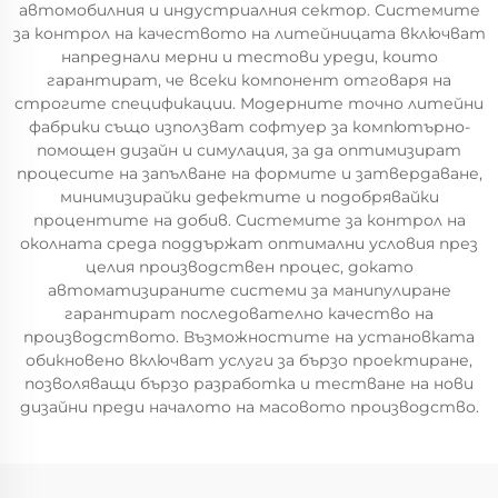
автомобилния и индустриалния сектор. Системите
за контрол на качеството на литейницата включват
напреднали мерни и тестови уреди, които
гарантират, че всеки компонент отговаря на
строгите спецификации. Модерните точно литейни
фабрики също използват софтуер за компютърно-
помощен дизайн и симулация, за да оптимизират
процесите на запълване на формите и затвердаване,
минимизирайки дефектите и подобрявайки
процентите на добив. Системите за контрол на
околната среда поддържат оптимални условия през
целия производствен процес, докато
автоматизираните системи за манипулиране
гарантират последователно качество на
производството. Възможностите на установката
обикновено включват услуги за бързо проектиране,
позволяващи бързо разработка и тестване на нови
дизайни преди началото на масовото производство.