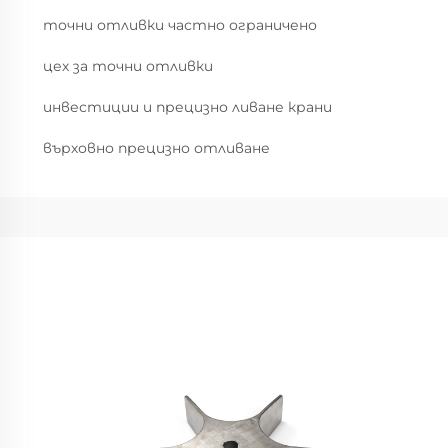
точни отливки частно ограничено
цех за точни отливки
инвестиции и прецизно ливане крани
върховно прецизно отливане