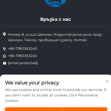
Връзка с нас
Номер 8, улица Шеннан, Индустриална зона, град
Шенлун, Тайчоу, провинция Цзянсу, Китай
+86-17851363240
+86-17851363240
[email protected]
Всички права запазени. Copyright © 2025 Jiangsu Tongzhou
We value your privacy
Heat Resistant Technology Co., Ltd.
We use cookies and similar tools to provide our services. If
поверителност
you don't want to accept all cookies, click Personalize
cookies.