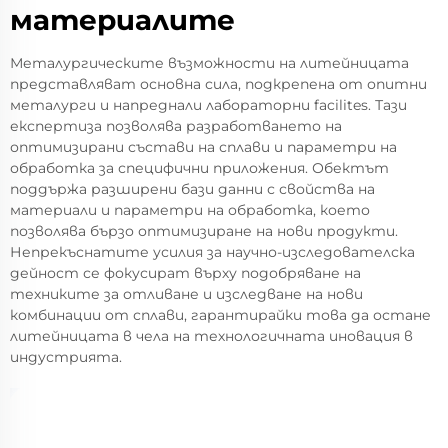
материалите
Металургическите възможности на литейницата
представляват основна сила, подкрепена от опитни
металурги и напреднали лабораторни facilites. Тази
експертиза позволява разработването на
оптимизирани състави на сплави и параметри на
обработка за специфични приложения. Обектът
поддържа разширени бази данни с свойства на
материали и параметри на обработка, което
позволява бързо оптимизиране на нови продукти.
Непрекъснатите усилия за научно-изследователска
дейност се фокусират върху подобряване на
техниките за отливане и изследване на нови
комбинации от сплави, гарантирайки това да остане
литейницата в чела на технологичната иновация в
индустрията.