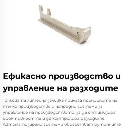
Ефикасно производство и
управление на разходите
Точковата литейна заливка прилага принципите на
тънко производство и напредни системи за
управление на производството, за да оптимизира
ефективността и да контролира разходите.
Автоматизирани системи обработват рутинните