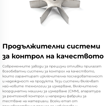
Продължителни системи
за контрол на качеството
Современните заводи за прецизни отливки прилагат
всеобхватни системи за контрол на качеството,
които гарантират изключителна последователност
и надеждност на продукта. Тези системи включват
най-новите технологии за измерване, включително
координатни машини за измерване (CMM), апаратура
за рентгенов контрол и напредни фабрики за
тестване на материали. Всеки етап от