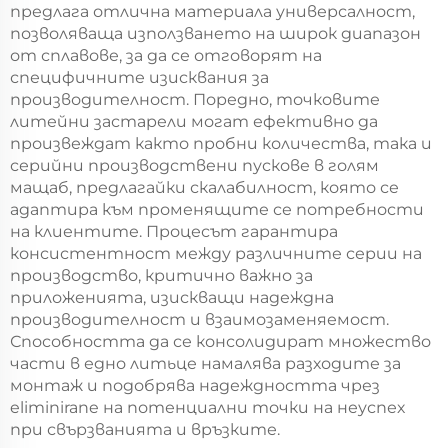
предлага отлична материала универсалност,
позволяваща използването на широк диапазон
от сплавове, за да се отговорят на
специфичните изисквания за
производителност. Поредно, точковите
литейни застарели могат ефективно да
произвеждат както пробни количества, така и
серийни производствени пускове в голям
мащаб, предлагайки скалабилност, която се
адаптира към променящите се потребности
на клиентите. Процесът гарантира
консистентност между различните серии на
производство, критично важно за
приложенията, изискващи надеждна
производителност и взаимозаменяемост.
Способността да се консолидират множество
части в едно литьце намалява разходите за
монтаж и подобрява надеждността чрез
eliminirane на потенциални точки на неуспех
при свързванията и връзките.