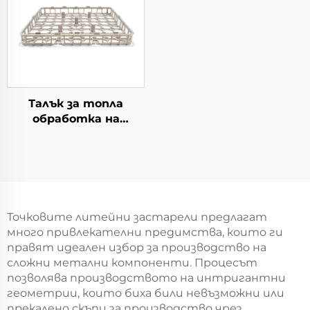
Талък за топла
обработка на
материал
Точковите литейни застарели предлагат
много привлекателни предимства, които ги
правят идеален избор за производство на
сложни метални компоненти. Процесът
позволява производството на интригантни
геометрии, които биха били невъзможни или
прекалено скъпи за производство чрез