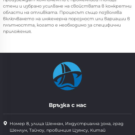
стени и избрано усилване на свойствата в конкретни
области на отливката. Процесът също позволява
включването на инженерна порозност или вариации в
плътността, когато е необходимо за специфични
приложения.
Връзка с нас
Номер 8, улица Шеннан, Индустриална зона, град
Шенлун, Тайчоу, провинция Цзянсу, Китай