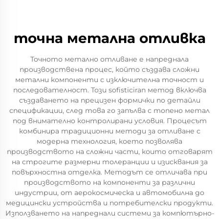
точна метална отливка
Точното метално отливане е напреднала
производствена процес, който създава сложни
метални компоненти с изключителна точност и
последователност. Този sofisticiran метод включва
създаването на прецизен формички по детайли
спецификации, след това го запълва с топено метал
под внимателно контролирани условия. Процесът
комбинира традиционни методи за отливане с
модерна технология, което позволява
производството на сложни части, които отговарят
на строгите размерни толеранции и изисквания за
повърхностна отделка. Методът се отличава при
производството на компоненти за различни
индустрии, от аерокосмическа и автомобилна до
медицински устройства и потребителски продукти.
Използването на напреднали системи за компютърно-