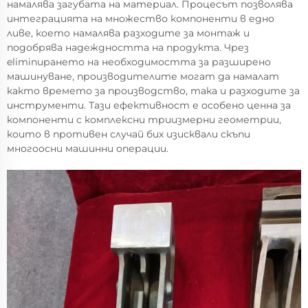
намалява загубата на материал. Процесът позволява
интеграцията на множество компоненти в едно
ливе, което намалява разходите за монтаж и
подобрява надеждността на продукта. Чрез
eliminирането на необходимостта за разширено
машинуване, производителите могат да намалат
както времето за производство, така и разходите за
инструменти. Тази ефективност е особено ценна за
компоненти с комплексни триизмерни геометрии,
които в противен случай бих изисквали скъпи
многоосни машинни операции.