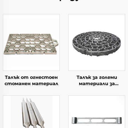
Талък от огнестоен
Талък за големи
стоманен материал
материали за
употреба в котлите
тип колодезен