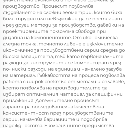
производство. Процесът позволява
създаването на сложни геометрии, които биха
били трудни или невъзможни да се постигнат
чрез други методи за производство, давайки на
проектиранците по-голяма свобода при
дизайна на компонентите. От икономическа
гледна точка, точното ливене е изключително
икономично за производствени серии средна до
висока капацитета, тъй като първоначалните
разходи за инструменти се компенсират чрез
по- ниски разходи на единица и намалено загуба
на материал. Гъвкавостта на процеса позволява
работа с широк спектър от метали и сплавове,
което позволява на производителите да
избират оптималния материал за специфични
приложения. Допълнително процесът
гарантира последователна качествена
консистентност през производствените
серии, намалява вариациите и подобрява
надеждността. Екологичните предимства