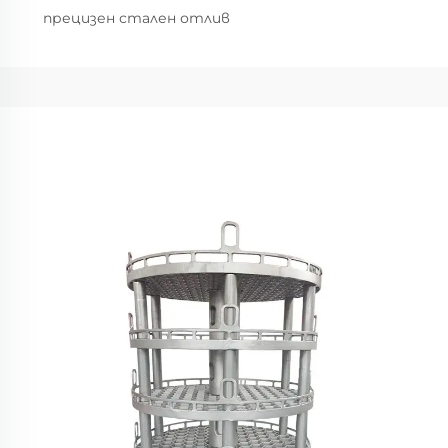
прецизен стален отлив