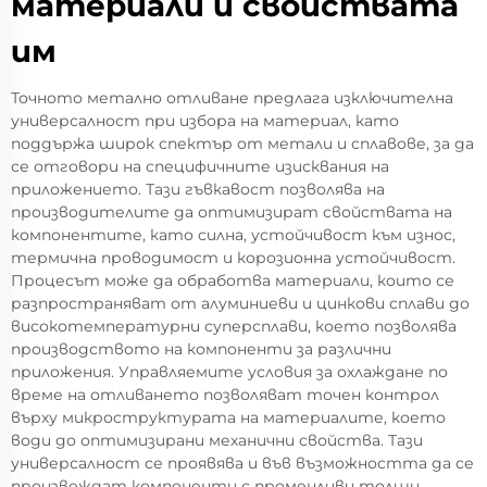
материали и свойствата
им
Точното метално отливане предлага изключителна
универсалност при избора на материал, като
поддържа широк спектър от метали и сплавове, за да
се отговори на специфичните изисквания на
приложението. Тази гъвкавост позволява на
производителите да оптимизират свойствата на
компонентите, като силна, устойчивост към износ,
термична проводимост и корозионна устойчивост.
Процесът може да обработва материали, които се
разпространяват от алуминиеви и цинкови сплави до
високотемпературни суперсплави, което позволява
производството на компоненти за различни
приложения. Управляемите условия за охлаждане по
време на отливането позволяват точен контрол
върху микроструктурата на материалите, което
води до оптимизирани механични свойства. Тази
универсалност се проявява и във възможността да се
произвеждат компоненти с променливи толщи