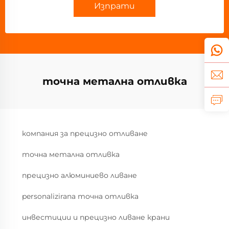
Изпрати
точна метална отливка
компания за прецизно отливане
точна метална отливка
прецизно алюминиево ливане
personalizirana точна отливка
инвестиции и прецизно ливане крани