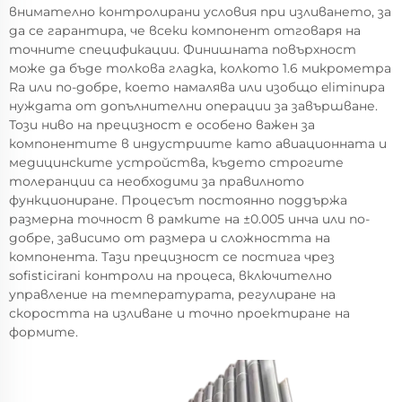
внимателно контролирани условия при изливането, за
да се гарантира, че всеки компонент отговаря на
точните спецификации. Финишната повърхност
може да бъде толкова гладка, колкото 1.6 микрометра
Ra или по-добре, което намалява или изобщо eliminира
нуждата от допълнителни операции за завършване.
Този ниво на прецизност е особено важен за
компонентите в индустриите като авиационната и
медицинските устройства, където строгите
толеранции са необходими за правилното
функциониране. Процесът постоянно поддържа
размерна точност в рамките на ±0.005 инча или по-
добре, зависимо от размера и сложността на
компонента. Тази прецизност се постига чрез
sofisticirani контроли на процеса, включително
управление на температурата, регулиране на
скоростта на изливане и точно проектиране на
формите.