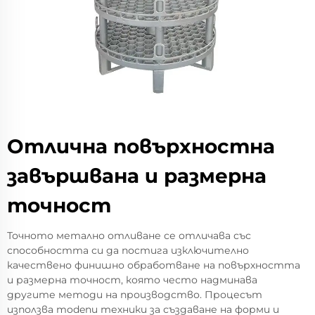
Отлична повърхностна
завършвана и размерна
точност
Точното метално отливане се отличава със
способността си да постига изключително
качествено финишно обработване на повърхността
и размерна точност, която често надминава
другите методи на производство. Процесът
използва modenи техники за създаване на форми и