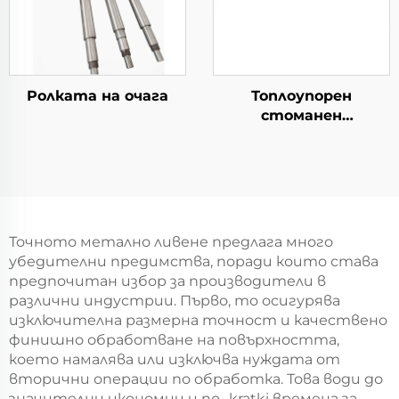
Ролката на очага
Топлоупорен
стоманен
кръстосник
Точното метално ливене предлага много
убедителни предимства, поради които става
предпочитан избор за производители в
различни индустрии. Първо, то осигурява
изключителна размерна точност и качествено
финишно обработване на повърхността,
което намалява или изключва нуждата от
вторични операции по обработка. Това води до
значителни икономии и по- kratki времена за