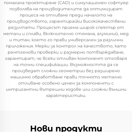
помагана проектиране (CAD) и симулационен софтуер
позволява на производителите да оптимизират
процеса на отливане преди началото на
производството, гарантирайки висококачествени
резултати. Процесът приема широк спектър от
метали и сплави, включително стомана, алуминий, мед
и титан, което го прави универсален за различни
приложения. Мерки за контрол на качеството, като
рентгенови проверки и размерно потвърждаване,
гарантират, че всеки отливан компонент отговаря
на точни спецификации. Възможността да се
произведат сложни геометрии без разширено
машинно обработване прави точното метално
отливане особено ценен за компоненти с
интригантни вътрешни ходове или сложни външни
характеристики.
Нови продукти