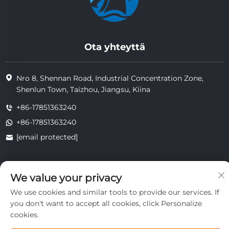
Ota yhteyttä
Nro 8, Shennan Road, Industrial Concentration Zone,
Shenlun Town, Taizhou, Jiangsu, Kiina
+86-17851363240
+86-17851363240
[email protected]
Copyright © 2025 Jiangsu Tongzhou Heat Resistant Technology
We value your privacy
Co., Ltd. Kaikki oikeudet pidätetään.
We use cookies and similar tools to provide our services. If
yksityisyys
you don't want to accept all cookies, click Personalize
cookies.