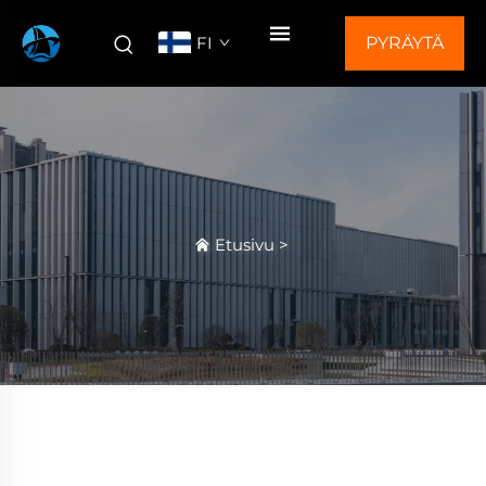
FI
PYRÄYTÄ
TARJOUS
Etusivu
>