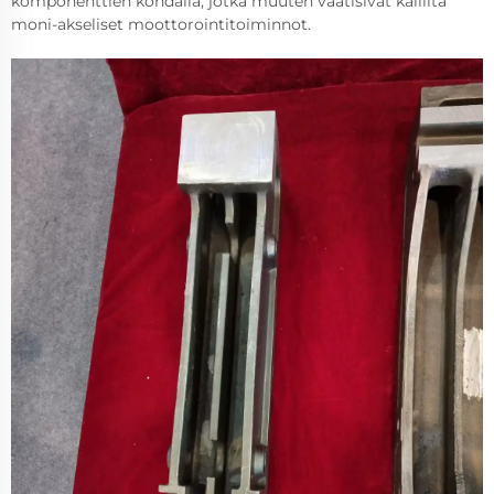
komponenttien kohdalla, jotka muuten vaatisivat kalliita
moni-akseliset moottorointitoiminnot.