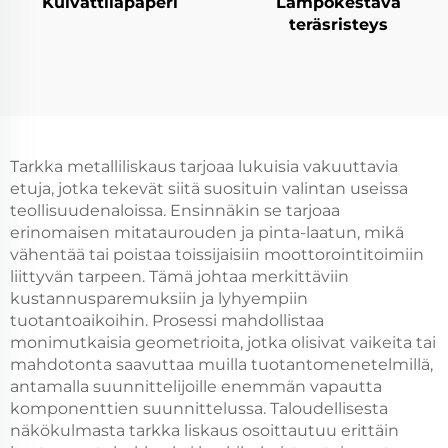
Kuivattilapaperi
Lämpökestävä
teräsristeys
Tarkka metalliliskaus tarjoaa lukuisia vakuuttavia
etuja, jotka tekevät siitä suosituin valintan useissa
teollisuudenaloissa. Ensinnäkin se tarjoaa
erinomaisen mitataurouden ja pinta-laatun, mikä
vähentää tai poistaa toissijaisiin moottorointitoimiin
liittyvän tarpeen. Tämä johtaa merkittäviin
kustannusparemuksiin ja lyhyempiin
tuotantoaikoihin. Prosessi mahdollistaa
monimutkaisia geometrioita, jotka olisivat vaikeita tai
mahdotonta saavuttaa muilla tuotantomenetelmillä,
antamalla suunnittelijoille enemmän vapautta
komponenttien suunnittelussa. Taloudellisesta
näkökulmasta tarkka liskaus osoittautuu erittäin