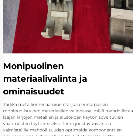
Monipuolinen
materiaalivalinta ja
ominaisuudet
Tarkka metalliomenaaminen tarjoaa erinomaisen
monipuolisuuden materiaalien valinnassa, mikä mahdollistaa
laajan kirjojen metallien ja alusteiden käytön soveltuvien
vaatimusten täyttämiseksi. Tämä joustavuus antaa
valmistajille mahdollisuuden optimoida komponenttien