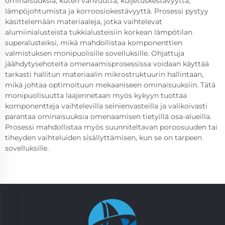
ominaisuuksia, kuten vahvuutta, kuljetuskestävyyttä,
lämpöjohtumista ja korroosiokestävyyttä. Prosessi pystyy
käsittelemään materiaaleja, jotka vaihtelevat
alumiinialusteista tukkialusteisiin korkean lämpötilan
superalusteiksi, mikä mahdollistaa komponenttien
valmistuksen monipuolisille sovelluksille. Ohjattuja
jäähdytysehoteita omenaamisprosessissa voidaan käyttää
tarkasti hallitun materiaalin mikrostruktuurin hallintaan,
mikä johtaa optimoituun mekaaniseen ominaisuuksiin. Tätä
monipuolisuutta laajennetaan myös kykyyn tuottaa
komponentteja vaihtelevilla seinienvasteilla ja valikoivasti
parantaa ominaisuuksia omenaamisen tietyillä osa-alueilla.
Prosessi mahdollistaa myös suunniteltavan poroosuuden tai
tiheyden vaihteluiden sisällyttämisen, kun se on tarpeen
sovelluksille.