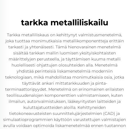
tarkka metalliliskailu
Tarkka metalliliskaus on kehittynyt valmistusmenetelmä,
joka tuottaa monimutkaisia metallikomponentteja erittäin
tarkasti ja yhtenäisesti. Tämä hienovarainen menetelmä
sisältää tarkkan mallin luomisen yksityiskohtaisten
määrittelyjen perusteella, ja täyttämisen kuuma metalli
huolellisesti ohjattujen olosuhteiden alla. Menetelmä
yhdistää perinteisiä liskamenetelmiä moderniin
teknologiaan, mikä mahdollistaa monimutkaisia osia, jotka
täyttävät ankari mittatarkkuuden ja pinta-
terminaattoripyydet. Menetelmä on erinomainen erilaisten
teollisuudenalojen komponenttien valmistamiseen, kuten
ilmailun, autonvalmistuksen, lääkeyritysten laitteiden ja
kuluttajatuotteiden aloilla. Kehittyneiden
tietokoneavusteisten suunnittelujärjestelmien (CAD) ja
simulaatioprogrammien käyttöön varustettujen valmistajien
avulla voidaan optimoida liskamenetelmää ennen tuotannon