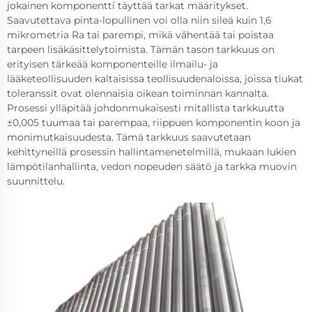
jokainen komponentti täyttää tarkat määritykset.
Saavutettava pinta-lopullinen voi olla niin sileä kuin 1,6
mikrometria Ra tai parempi, mikä vähentää tai poistaa
tarpeen lisäkäsittelytoimista. Tämän tason tarkkuus on
erityisen tärkeää komponenteille ilmailu- ja
lääketeollisuuden kaltaisissa teollisuudenaloissa, joissa tiukat
toleranssit ovat olennaisia oikean toiminnan kannalta.
Prosessi ylläpitää johdonmukaisesti mitallista tarkkuutta
±0,005 tuumaa tai parempaa, riippuen komponentin koon ja
monimutkaisuudesta. Tämä tarkkuus saavutetaan
kehittyneillä prosessin hallintamenetelmillä, mukaan lukien
lämpötilanhallinta, vedon nopeuden säätö ja tarkka muovin
suunnittelu.