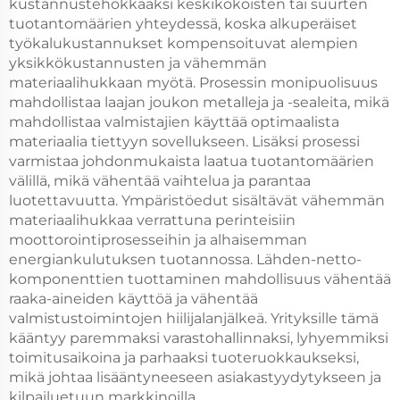
kustannustehokkaaksi keskikokoisten tai suurten
tuotantomäärien yhteydessä, koska alkuperäiset
työkalukustannukset kompensoituvat alempien
yksikkökustannusten ja vähemmän
materiaalihukkaan myötä. Prosessin monipuolisuus
mahdollistaa laajan joukon metalleja ja -sealeita, mikä
mahdollistaa valmistajien käyttää optimaalista
materiaalia tiettyyn sovellukseen. Lisäksi prosessi
varmistaa johdonmukaista laatua tuotantomäärien
välillä, mikä vähentää vaihtelua ja parantaa
luotettavuutta. Ympäristöedut sisältävät vähemmän
materiaalihukkaa verrattuna perinteisiin
moottorointiprosesseihin ja alhaisemman
energiankulutuksen tuotannossa. Lähden-netto-
komponenttien tuottaminen mahdollisuus vähentää
raaka-aineiden käyttöä ja vähentää
valmistustoimintojen hiilijalanjälkeä. Yrityksille tämä
kääntyy paremmaksi varastohallinnaksi, lyhyemmiksi
toimitusaikoina ja parhaaksi tuoteruokkaukseksi,
mikä johtaa lisääntyneeseen asiakastyydytykseen ja
kilpailuetuun markkinoilla.