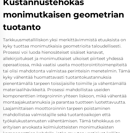
Kustannustehokas
monimutkaisen geometrian
tuotanto
Tarkkuusmetalliliskon yksi merkittävimmistä etuuksista on
kyky tuottaa monimutkaisia geometrioita taloudellisesti.
Prosessi voi luoda hienosäteiset sisäiset kanavat,
allekirjoitukset ja monimutkaiset ulkoiset piirteet yhdessä
operaatiossa, mikä vaatisi useita moottorointitoimenpiteitä
tai olisi mahdotonta valmistaa perinteisin menetelmin. Tämä
kyky vähentää huomattavasti tuotantokustannuksia
pienentämällä tarpeen toissijaisille toimille ja vähentämällä
materiaalihävikkeitä. Prosessi mahdollistaa useiden
komponenttien integroinnin yhteen liskoon, mikä vähentää
montaajakustannuksia ja parantaa tuotteen luotettavuutta.
Laajamittaisen moottoroinnin tarpeen poistaminen
mahdollistaa valmistajille sekä tuotantoaikojen että
työkalukustannusten vähentämisen. Tämä tehokkuus on
erityisen arvokasta kolmiulotteisten monimutkaisten