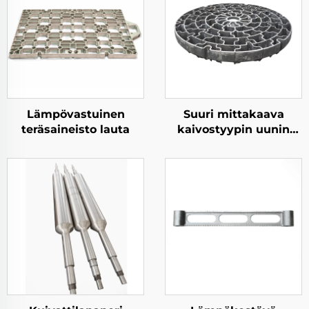
Lämpövastuinen
Suuri mittakaava
teräsaineisto lauta
kaivostyypin uunin
materiaalialusta