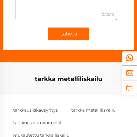
0/1000
Lähetä
tarkka metalliliskailu
tarkkausliskausyritys
tarkka metalliliskailu
tarkkuusalumiinimallit
mukautettu tarkka liskailu