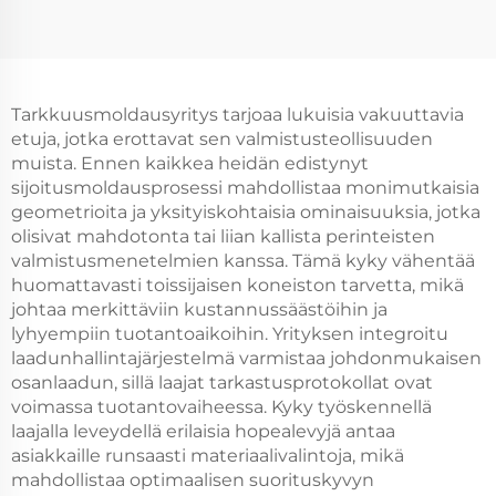
Tarkkuusmoldausyritys tarjoaa lukuisia vakuuttavia
etuja, jotka erottavat sen valmistusteollisuuden
muista. Ennen kaikkea heidän edistynyt
sijoitusmoldausprosessi mahdollistaa monimutkaisia
geometrioita ja yksityiskohtaisia ominaisuuksia, jotka
olisivat mahdotonta tai liian kallista perinteisten
valmistusmenetelmien kanssa. Tämä kyky vähentää
huomattavasti toissijaisen koneiston tarvetta, mikä
johtaa merkittäviin kustannussäästöihin ja
lyhyempiin tuotantoaikoihin. Yrityksen integroitu
laadunhallintajärjestelmä varmistaa johdonmukaisen
osanlaadun, sillä laajat tarkastusprotokollat ovat
voimassa tuotantovaiheessa. Kyky työskennellä
laajalla leveydellä erilaisia hopealevyjä antaa
asiakkaille runsaasti materiaalivalintoja, mikä
mahdollistaa optimaalisen suorituskyvyn