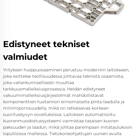
Edistyneet tekniset
valmiudet
Yrityksen huippuosaaminen perustuu moderniin laitokseen,
joka esittelee teollisuudessa johtavaa teknistä osaamista,
joka vallankumisellisesti muuttaa
tarkkuusmalleiksiusprosessia. Heidän edistyneet
vakuumimalleiksiusjärjestelmät mahdollistavat
komponenttien tuotannon erinomaisella pinta-laadulla ja
minimiporosuudella, mikä on ratkaisevaa korkean
suorituskyvyn sovelluksissa. Laitoksen automatisoitu
kuorenmuodostussysteemi varmistaa tasaisen kuoren
paksuuden ja laadun, mikä johtaa parempaan mitataulukoon
lopullisissa malleissa. Tietokoneohjattujen uunien avulla