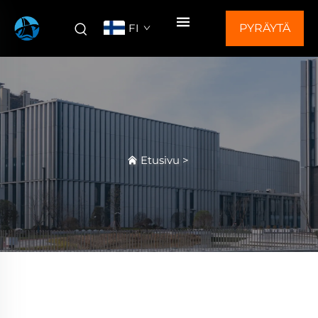
FI
PYRÄYTÄ
TARJOUS
Etusivu
>