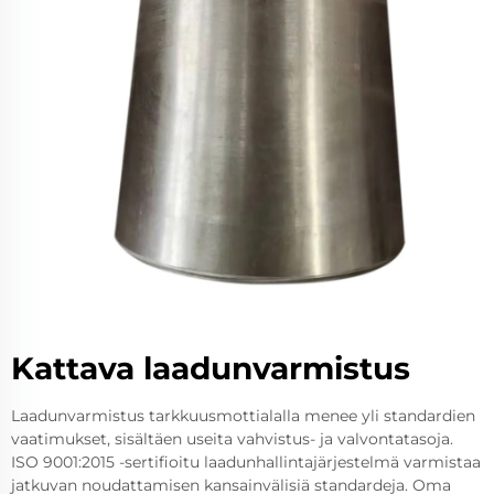
Kattava laadunvarmistus
Laadunvarmistus tarkkuusmottialalla menee yli standardien
vaatimukset, sisältäen useita vahvistus- ja valvontatasoja.
ISO 9001:2015 -sertifioitu laadunhallintajärjestelmä varmistaa
jatkuvan noudattamisen kansainvälisiä standardeja. Oma