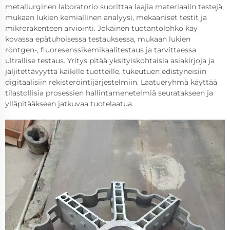
metallurginen laboratorio suorittaa laajia materiaalin testejä,
mukaan lukien kemiallinen analyysi, mekaaniset testit ja
mikrorakenteen arviointi. Jokainen tuotantolohko käy
kovassa epätuhoisessa testauksessa, mukaan lukien
röntgen-, fluoresenssikemikaalitestaus ja tarvittaessa
ultrallise testaus. Yritys pitää yksityiskohtaisia asiakirjoja ja
jäljitettävyyttä kaikille tuotteille, tukeutuen edistyneisiin
digitaalisiin rekisteröintijärjestelmiin. Laatueryhmä käyttää
tilastollisia prosessien hallintamenetelmiä seuratakseen ja
ylläpitääkseen jatkuvaa tuotelaatua.