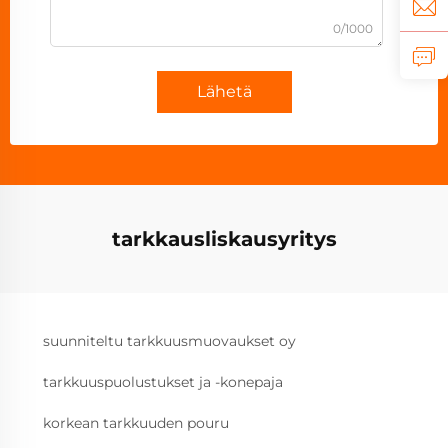
0/1000
Lähetä
tarkkausliskausyritys
suunniteltu tarkkuusmuovaukset oy
tarkkuuspuolustukset ja -konepaja
korkean tarkkuuden pouru