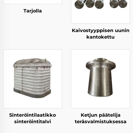
Tarjolla
Kaivostyyppisen uunin
kantokettu
Sinteröintilaatikko
Ketjun päätelija
sinteröintitalvi
teräsvalmistuksessa