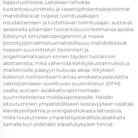
lopputuotteissa. Laitoksen tehokas
tuotantosuunnittelu ja varastojohdantojärjestelmät
mahdollistavat nopeat toimitusaikojen
noudattamisen ja luotettavan toimitusajan, auttavat
asiakkaita pitämään tuotantosuunnitelmansa ajoissa.
Edistynyt simulaatioprogrammi ja nopea
prototyypinvalmistusmahdollisuus mahdollistavat
nopean suunnittelun iterointien ja
ongelmanratkaisun ennen täyden tuotannon
aloittamista, mikä vähentää kehityskustannuksia ja
markkinoille pääsyyn kuluvaa aikaa. Yrityksen
kokenut insinööriteami antaa arvokasta palautetta
valmistamiseen soveltuvan suunnittelun (DFM)
osalta, auttaen asiakkaita optimoimaan
suunnitelmiensa moldausprosessille. Heidän
sitoutuminen ympäristölliseen kestävyyteen sisältää
kierrätysohjelmia ja energiatehokasta laitteistoa,
mikä houkuttelee ympäristöystävällisiä asiakkaita
samalla kun pidetään kilpailukykyiset hinnat.