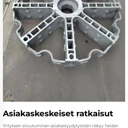
Asiakaskeskeiset ratkaisut
Yrityksen sitoutuminen asiakastyydytystään näkyy heidän