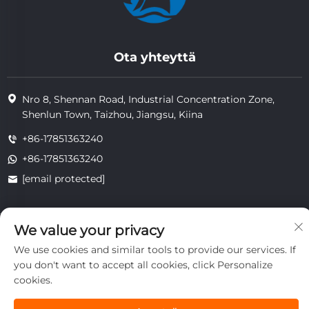
Ota yhteyttä
Nro 8, Shennan Road, Industrial Concentration Zone,
Shenlun Town, Taizhou, Jiangsu, Kiina
+86-17851363240
+86-17851363240
[email protected]
We value your privacy
Copyright © 2025 Jiangsu Tongzhou Heat Resistant Technology
Co., Ltd. Kaikki oikeudet pidätetään.
We use cookies and similar tools to provide our services. If
yksityisyys
you don't want to accept all cookies, click Personalize
cookies.