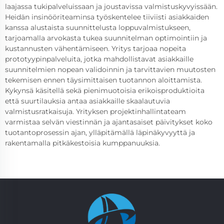
laajassa tukipalveluissaan ja joustavissa valmistuskyvyissään.
Heidän insinööriteaminsa työskentelee tiiviisti asiakkaiden
kanssa alustaista suunnittelusta loppuvalmistukseen,
tarjoamalla arvokasta tukea suunnitelman optimointiin ja
kustannusten vähentämiseen. Yritys tarjoaa nopeita
prototyypinpalveluita, jotka mahdollistavat asiakkaille
suunnitelmien nopean validoinnin ja tarvittavien muutosten
tekemisen ennen täysimittaisen tuotannon aloittamista.
Kykynsä käsitellä sekä pienimuotoisia erikoisproduktioita
että suurtilauksia antaa asiakkaille skaalautuvia
valmistusratkaisuja. Yrityksen projektinhallintateam
varmistaa selvän viestinnän ja ajantasaiset päivitykset koko
tuotantoprosessin ajan, ylläpitämällä läpinäkyvyyttä ja
rakentamalla pitkäkestoisia kumppanuuksia.