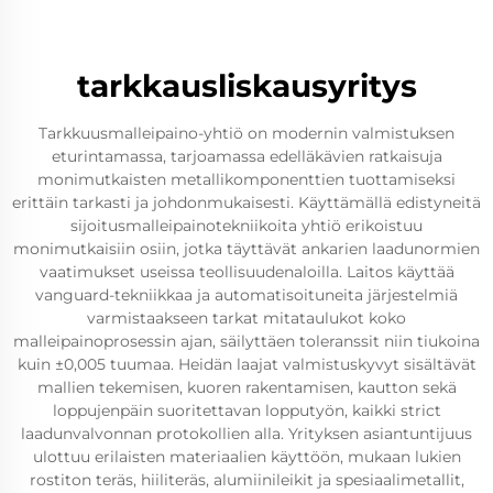
tarkkausliskausyritys
Tarkkuusmalleipaino-yhtiö on modernin valmistuksen
eturintamassa, tarjoamassa edelläkävien ratkaisuja
monimutkaisten metallikomponenttien tuottamiseksi
erittäin tarkasti ja johdonmukaisesti. Käyttämällä edistyneitä
sijoitusmalleipainotekniikoita yhtiö erikoistuu
monimutkaisiin osiin, jotka täyttävät ankarien laadunormien
vaatimukset useissa teollisuudenaloilla. Laitos käyttää
vanguard-tekniikkaa ja automatisoituneita järjestelmiä
varmistaakseen tarkat mitataulukot koko
malleipainoprosessin ajan, säilyttäen toleranssit niin tiukoina
kuin ±0,005 tuumaa. Heidän laajat valmistuskyvyt sisältävät
mallien tekemisen, kuoren rakentamisen, kautton sekä
loppujenpäin suoritettavan lopputyön, kaikki strict
laadunvalvonnan protokollien alla. Yrityksen asiantuntijuus
ulottuu erilaisten materiaalien käyttöön, mukaan lukien
rostiton teräs, hiiliteräs, alumiinileikit ja spesiaalimetallit,