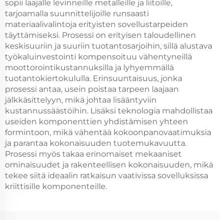
sopii laajalle levinneille metalleille ja liitoille,
tarjoamalla suunnittelijoille runsaasti
materiaalivalintoja erityisten sovellustarpeiden
täyttämiseksi. Prosessi on erityisen taloudellinen
keskisuuriin ja suuriin tuotantosarjoihin, sillä alustava
työkaluinvestointi kompensoituu vähentyneillä
moottorointikustannuksilla ja lyhyemmällä
tuotantokiertokululla. Erinsuuntaisuus, jonka
prosessi antaa, usein poistaa tarpeen laajaan
jälkkäsittelyyn, mikä johtaa lisääntyviin
kustannussäästöihin. Lisäksi teknologia mahdollistaa
useiden komponenttien yhdistämisen yhteen
formintoon, mikä vähentää kokoonpanovaatimuksia
ja parantaa kokonaisuuden tuotemukavuutta.
Prosessi myös takaa erinomaiset mekaaniset
ominaisuudet ja rakenteellisen kokonaisuuden, mikä
tekee siitä ideaalin ratkaisun vaativissa sovelluksissa
kriittisille komponenteille.