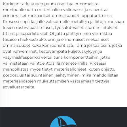
Korkean tarkkuuden pouru osoittaa erinomaista
monipuolisuutta materiaalien valinnassa ja saavuttaa
erinomaiset mekaaniset ominaisuudet lopputuotteissa.
Prosessi sopii laajalle valikoimelle metalleja ja liitoja, mukaan
lukien rostivapaat teräset, työkaluteräset, alumiiniliitokset,
titanit ja superliitokset. Ohjattu jäähtyminen varmistaa
tasaisen hiekkostruktuurin ja erinomaiset mekaaniset
ominaisuudet koko komponentissa. Tämä johtaa osiin, jotka
ovat vahvemmat, kestävämpätä kuljetuskykyyn ja
väsymislifespankki vertailtuna komponentteihin, jotka
valmistetaan vaihtoehtoisilla menetelmillä. Prosessi
mahdollistaa myös tietyt materiaaliohjeet, kuten ohjattu
poroosuus tai suuntainen jäähtyminen, mikä mahdollistaa
materiaaliosojen mukauttamisen vastaamaan tiettyjä
sovellustarpeita.