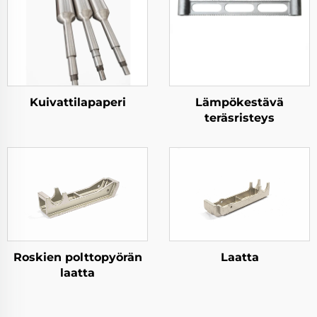
Kuivattilapaperi
Lämpökestävä
teräsristeys
Roskien polttopyörän
Laatta
laatta