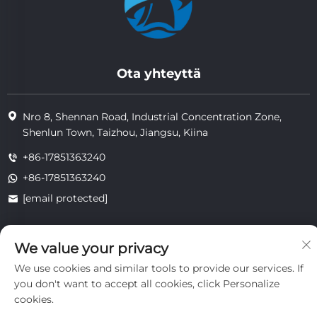
Ota yhteyttä
Nro 8, Shennan Road, Industrial Concentration Zone,
Shenlun Town, Taizhou, Jiangsu, Kiina
+86-17851363240
+86-17851363240
[email protected]
We value your privacy
Copyright © 2025 Jiangsu Tongzhou Heat Resistant Technology
Co., Ltd. Kaikki oikeudet pidätetään.
We use cookies and similar tools to provide our services. If
yksityisyys
you don't want to accept all cookies, click Personalize
cookies.