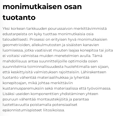
monimutkaisen osan
tuotanto
Yksi korkean tarkkuuden pourussaivon merkittävimmistä
edustarpeista on kyky tuottaa monimutkaisia osia
taloudellisesti. Prosessi on erityisen hyvä monimutkaisien
geometrioiden, allekulmutosten ja sisäisten kanavien
luomisessa, jotka vaatisivat muuten laajaa konepitoa tai joita
ei voitaisi valmistaa muiden menetelmien avulla. Tämä
mahdollisuus antaa suunnittelijoille optimoida osien
suunnitelmia toiminnallisuudesta huolehtimalla sen sijaan,
että keskittyisitä valmistuksen rajoitteisiin. Lähirakenteen
tuotanto vähentää materiaalihukkaa ja lyhentää
konepitoajan, mikä johtaa merkittäviin
kustannusparemuksiin sekä materiaalissa että työvoimassa.
Lisäksi useiden komponenttien yhdistäminen yhteen
pouruun vähentää montaustekijöitä ja parantaa
luotettavuutta poistamalla potensiaaliset
epäonnistumispisteet liitosikoissa.