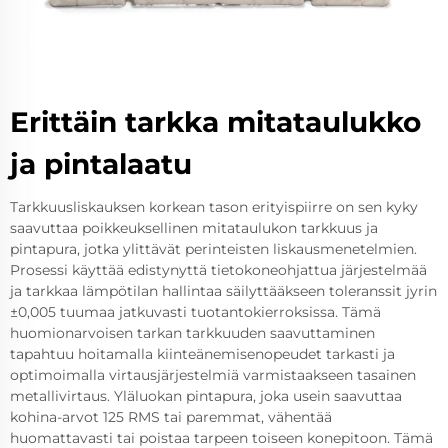
Erittäin tarkka mitataulukko
ja pintalaatu
Tarkkuusliskauksen korkean tason erityispiirre on sen kyky
saavuttaa poikkeuksellinen mitataulukon tarkkuus ja
pintapura, jotka ylittävät perinteisten liskausmenetelmien.
Prosessi käyttää edistynyttä tietokoneohjattua järjestelmää
ja tarkkaa lämpötilan hallintaa säilyttääkseen toleranssit jyrin
±0,005 tuumaa jatkuvasti tuotantokierroksissa. Tämä
huomionarvoisen tarkan tarkkuuden saavuttaminen
tapahtuu hoitamalla kiinteänemisenopeudet tarkasti ja
optimoimalla virtausjärjestelmiä varmistaakseen tasainen
metallivirtaus. Yläluokan pintapura, joka usein saavuttaa
kohina-arvot 125 RMS tai paremmat, vähentää
huomattavasti tai poistaa tarpeen toiseen konepitoon. Tämä