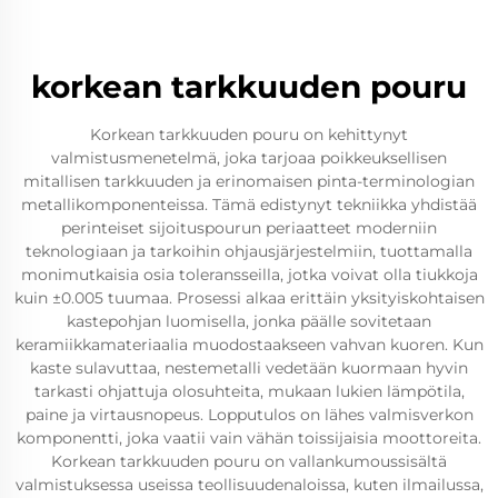
korkean tarkkuuden pouru
Korkean tarkkuuden pouru on kehittynyt
valmistusmenetelmä, joka tarjoaa poikkeuksellisen
mitallisen tarkkuuden ja erinomaisen pinta-terminologian
metallikomponenteissa. Tämä edistynyt tekniikka yhdistää
perinteiset sijoituspourun periaatteet moderniin
teknologiaan ja tarkoihin ohjausjärjestelmiin, tuottamalla
monimutkaisia osia toleransseilla, jotka voivat olla tiukkoja
kuin ±0.005 tuumaa. Prosessi alkaa erittäin yksityiskohtaisen
kastepohjan luomisella, jonka päälle sovitetaan
keramiikkamateriaalia muodostaakseen vahvan kuoren. Kun
kaste sulavuttaa, nestemetalli vedetään kuormaan hyvin
tarkasti ohjattuja olosuhteita, mukaan lukien lämpötila,
paine ja virtausnopeus. Lopputulos on lähes valmisverkon
komponentti, joka vaatii vain vähän toissijaisia moottoreita.
Korkean tarkkuuden pouru on vallankumoussisältä
valmistuksessa useissa teollisuudenaloissa, kuten ilmailussa,