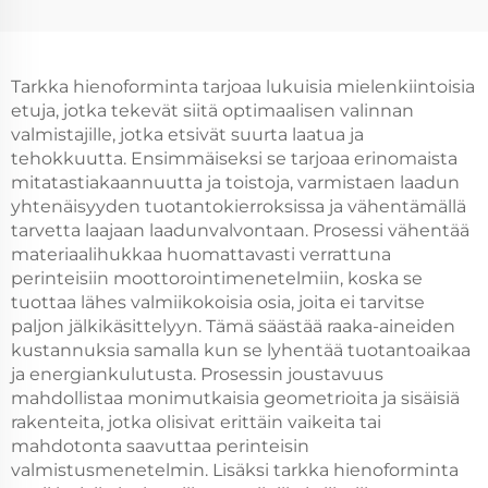
Tarkka hienoforminta tarjoaa lukuisia mielenkiintoisia
etuja, jotka tekevät siitä optimaalisen valinnan
valmistajille, jotka etsivät suurta laatua ja
tehokkuutta. Ensimmäiseksi se tarjoaa erinomaista
mitatastiakaannuutta ja toistoja, varmistaen laadun
yhtenäisyyden tuotantokierroksissa ja vähentämällä
tarvetta laajaan laadunvalvontaan. Prosessi vähentää
materiaalihukkaa huomattavasti verrattuna
perinteisiin moottorointimenetelmiin, koska se
tuottaa lähes valmiikokoisia osia, joita ei tarvitse
paljon jälkikäsittelyyn. Tämä säästää raaka-aineiden
kustannuksia samalla kun se lyhentää tuotantoaikaa
ja energiankulutusta. Prosessin joustavuus
mahdollistaa monimutkaisia geometrioita ja sisäisiä
rakenteita, jotka olisivat erittäin vaikeita tai
mahdotonta saavuttaa perinteisin
valmistusmenetelmin. Lisäksi tarkka hienoforminta