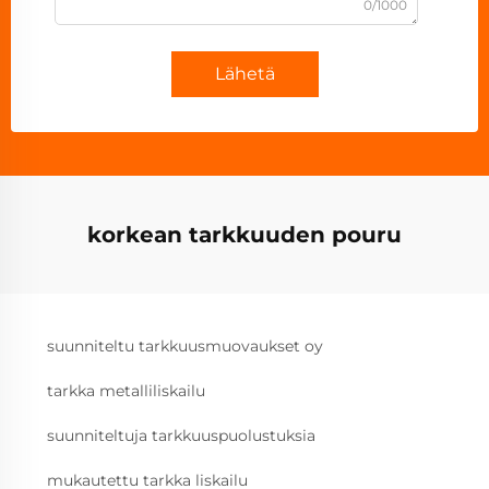
0/1000
Lähetä
korkean tarkkuuden pouru
suunniteltu tarkkuusmuovaukset oy
tarkka metalliliskailu
suunniteltuja tarkkuuspuolustuksia
mukautettu tarkka liskailu