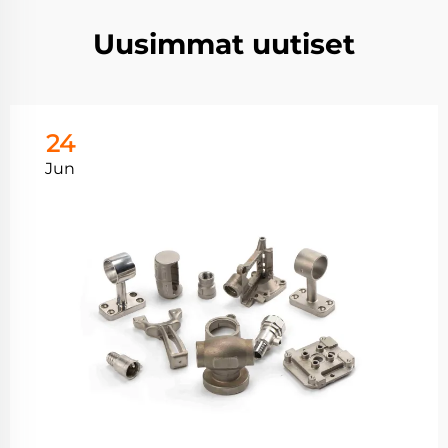
Uusimmat uutiset
24
Jun