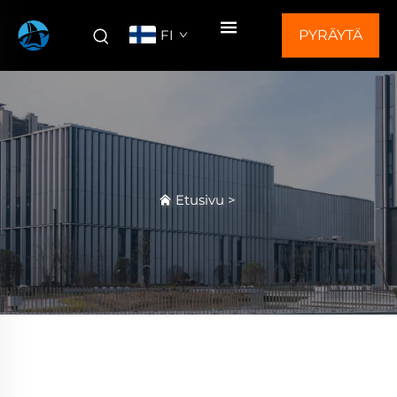
FI
PYRÄYTÄ
TARJOUS
Etusivu
>