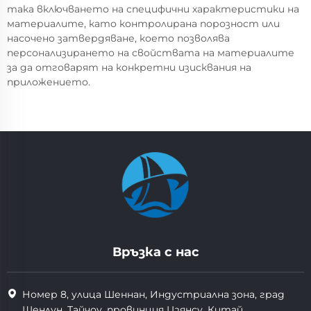
така включването на специфични характеристики на
материалите, като контролирана порозност или
насочено затвердяване, което позволява
персонализирането на свойствата на материалите
за да отговарят на конкретни изисквания на
приложението.
Връзка с нас
Номер 8, улица Шеннан, Индустриална зона, град
Шенлун, Тайчоу, провинция Цзянсу, Китай