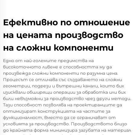
Ефективно по отношение
на цената производство
на сложни компоненти
Едно от най-големите предимства на
високоточното ливене е способността му да
произвежда сложни компоненти по разумна цена.
Процесът се отличава със създаването на сложни
геометрии, подрези и вътрешни канали, които бих
изисквали обширящи операции за обработка или бих
били невъзможни за производство чрез други методи.
Тази способност позволява на проектиранците да
оптимизират конструкцията на частите за
функционалност, вместо да се ограничават от
условията за производство. Производството близо
до крайната форма минимизира загубата на материал