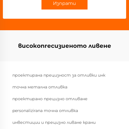
Изпрати
високопrecизиеното ливене
проектирана прецизност за отливки инк
точна метална отливка
проектирано прецизно отливане
personalizirana точна отливка
инвестиции и прецизно ливане крани