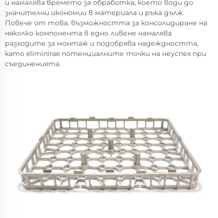
и намалява времето за обработка, което води до
значителни икономии в материала и ръка дълж.
Повече от това, възможността за консолидиране на
няколко компонента в едно ливене намалява
разходите за монтаж и подобрява надеждността,
като eliminirae потенциалните точки на неуспех при
съединенията.