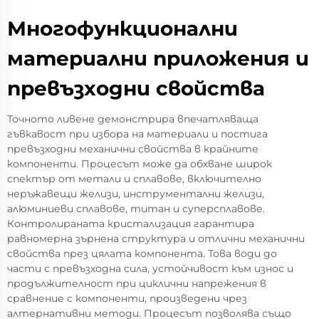
Многофункционални
материални приложения и
превъзходни свойства
Точното ливене демонстрира впечатляваща
гъвкавост при избора на материали и постига
превъзходни механични свойства в крайните
компоненти. Процесът може да обхване широк
спектър от метали и сплавове, включително
неръжавещи желизи, инструментални желизи,
алюминиеви сплавове, титан и суперсплавове.
Контролираната кристализация гарантира
равномерна зърнена структура и отлични механични
свойства през цялата компонента. Това води до
части с превъзходна сила, устойчивост към износ и
продължителност при циклични напрежения в
сравнение с компоненти, произведени чрез
алтернативни методи. Процесът позволява също