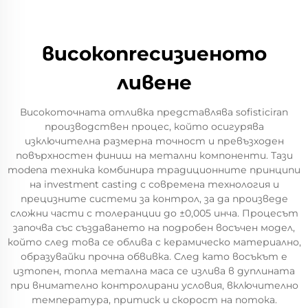
високопrecизиеното
ливене
Високоточната отливка представлява sofisticiran
производствен процес, който осигурява
изключителна размерна точност и превъзходен
повърхностен финиш на метални компоненти. Тази
modenа техника комбинира традиционните принципи
на investment casting с современа технология и
прецизните системи за контрол, за да произведе
сложни части с толеранции до ±0,005 инча. Процесът
започва със създаването на подробен восъчен модел,
който след това се облива с керамическо материално,
образувайки прочна обвивка. След като восъкът е
изтопен, топла метална маса се излива в дуплината
при внимателно контролирани условия, включително
температура, притиск и скорост на потока.