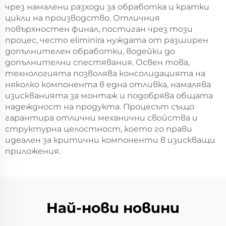
чрез намалени разходи за обработка и кратки
цикли на производство. Отличния
повърхностен финал, постиган чрез този
процес, често eliminira нуждата от разширен
допълнителен обработки, водейки до
допълнителни спестявания. Освен това,
технологията позволява консолидацията на
няколко компонента в една отливка, намалява
изискванията за монтаж и подобрява общата
надеждност на продукта. Процесът също
гарантира отлични механични свойства и
структурна целостност, което го прави
идеален за критични компоненти в изискващи
приложения.
Най-нови новини