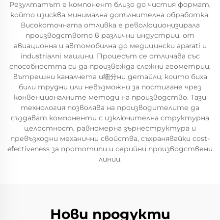
Резултатът е компонент близо до чистия формат,
който изисква минимална допълнителна обработка.
Високоточната отливка е революционизирала
производството в различни индустрии, от
авиационна и автомобилна до медицински aparati и
industriалni машини. Процесът се отличава със
способността си да произвежда сложни геометрии,
вътрешни каналчета и细分ни детайли, които биха
били трудни или невъзможни за постигане чрез
конвенционалните методи на производство. Тази
технология позволява на производителите да
създават компоненти с изключителна структурна
целостност, равномерна зърнеструктура и
превъзходни механични свойства, съхранявайки cost-
efectiveness за прототипи и серийни производствени
линии.
Нови продукти