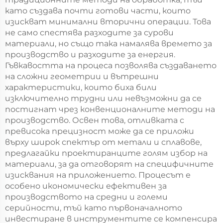
като създава почти готови части, които
изискват минимални вторични операции. Това
не само спестява разходите за сурови
материали, но също така намалява времето за
производство и разходите за енергия.
Гъвкавостта на процеса позволява създаването
на сложни геометрии и вътрешни
характеристики, които биха били
изключително трудни или невъзможни да се
постигнат чрез конвенционалните методи на
производство. Освен това, отливката с
превисока прецизност може да се приложи
върху широк спектър от метали и сплавове,
предлагайки проектиранците голям избор на
материали, за да отговорят на специфичните
изисквания на приложението. Процесът е
особено икономически ефективен за
производството на средни и големи
серийности, тъй като първоначалното
инвестиране в инструментите се компенсира