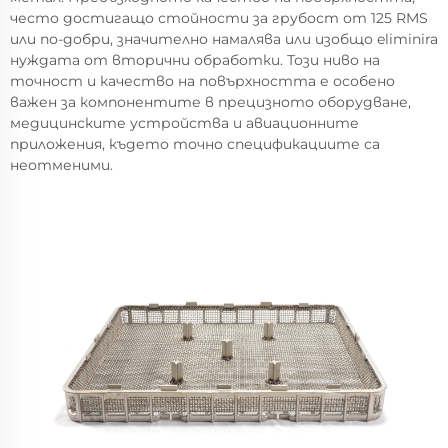
често достигащо стойности за грубост от 125 RMS
или по-добри, значително намалява или изобщо eliminira
нуждата от вторични обработки. Този ниво на
точност и качество на повърхността е особено
важен за компонентите в прецизното оборудване,
медицинските устройства и авиационните
приложения, където точно спецификациите са
неотменими.