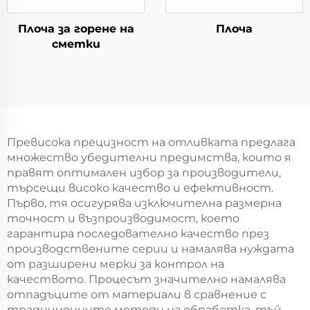
Плоча за горене на
Плоча
сметки
Превисока прецизност на отливката предлага
множество убедителни предимства, които я
правят оптимален избор за производители,
търсещи високо качество и ефективност.
Първо, тя осигурява изключителна размерна
точност и възпроизводимост, което
гарантира последователно качество през
производствените серии и намалява нуждата
от разширени мерки за контрол на
качеството. Процесът значително намалява
отпадъците от материали в сравнение с
традиционните методи на обработка, тъй