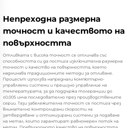
Непреходна размерна
точност и качеството на
повърхността
Отливката с висока точност се отличава със
способността си да постига изключителна размерна
точност и качество на повърхността, което
надминава традиционните методи за отливане.
Процесът използва напреднали компютърно-
управляеми системи и прецизно управление на
температурата, за да поддържа толеранции до
±0,005 инча последователно през производствените
серии. Тази забележителна точност се постига чрез
внимателно контролирани скорости на
затвердяване и оптимизирани системи за подаване
на метал, които гарантират равномерен поток на
метал. Превъзходното качество на повърхността,