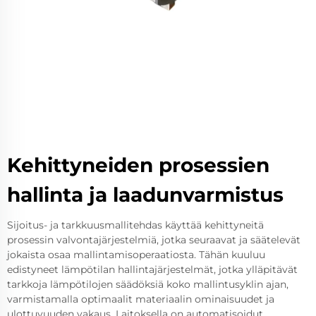
Kehittyneiden prosessien
hallinta ja laadunvarmistus
Sijoitus- ja tarkkuusmallitehdas käyttää kehittyneitä
prosessin valvontajärjestelmiä, jotka seuraavat ja säätelevät
jokaista osaa mallintamisoperaatiosta. Tähän kuuluu
edistyneet lämpötilan hallintajärjestelmät, jotka ylläpitävät
tarkkoja lämpötilojen säädöksiä koko mallintusyklin ajan,
varmistamalla optimaalit materiaalin ominaisuudet ja
ulottuvuuden vakaus. Laitoksella on automatisoidut