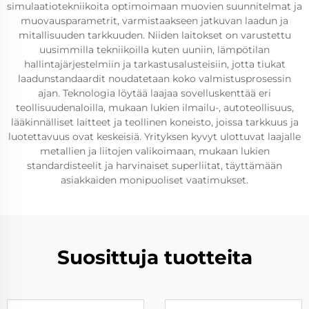
simulaatiotekniikoita optimoimaan muovien suunnitelmat ja
muovausparametrit, varmistaakseen jatkuvan laadun ja
mitallisuuden tarkkuuden. Niiden laitokset on varustettu
uusimmilla tekniikoilla kuten uuniin, lämpötilan
hallintajärjestelmiin ja tarkastusalusteisiin, jotta tiukat
laadunstandaardit noudatetaan koko valmistusprosessin
ajan. Teknologia löytää laajaa sovelluskenttää eri
teollisuudenaloilla, mukaan lukien ilmailu-, autoteollisuus,
lääkinnälliset laitteet ja teollinen koneisto, joissa tarkkuus ja
luotettavuus ovat keskeisiä. Yrityksen kyvyt ulottuvat laajalle
metallien ja liitojen valikoimaan, mukaan lukien
standardisteelit ja harvinaiset superliitat, täyttämään
asiakkaiden monipuoliset vaatimukset.
Suosittuja tuotteita