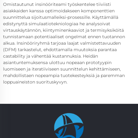
Omistautunut insinööriteami työskentelee tiiviisti
asiakkaiden kanssa optimoidakseen komponenttien
suunnittelua sijoitusmalleiksi-prosessille. Käyttämällä
edistynyttä simulaatiotekniologiaa he analysoivat
virtauskäytännön, kiintyminenkaaviot ja termisyksiköitä
tunnistamaan potentiaaliset ongelmat ennen tuotannon
alkua. Insinööriryhmä tarjoaa laajat valmistettavuuden
(DFM) tarkastelut, ehdottamalla muutoksia parantaa
castability ja vähentää kustannuksia. Heidän
asiantuntemuksensa ulottuu nopeaan prototyypin
luomiseen ja iteratiiviseen suunnittelun kehittämiseen,
mahdollistaen nopeampia tuotekesteyksiä ja paremman
loppuaineiston suorituskyvyn.