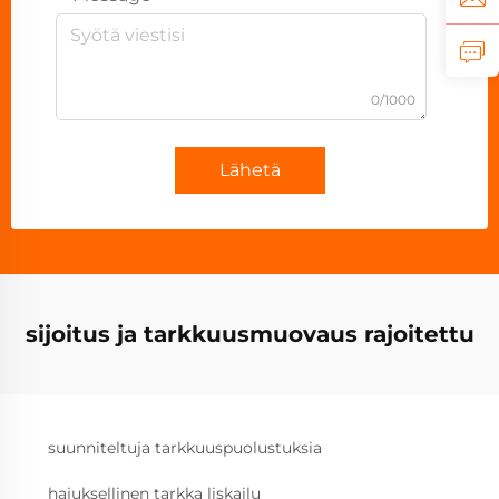
0/1000
Lähetä
sijoitus ja tarkkuusmuovaus rajoitettu
suunniteltuja tarkkuuspuolustuksia
hajuksellinen tarkka liskailu