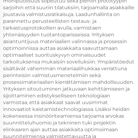
monipuolisuus sopeutuu sekä pieniin prototyypin
sarjoihin että suuriin tilatuksiin, tarjoamalla asiakkaille
joustavia valmistusratkaisuja. Laadunhallinta on
parannettu perusteellisten testaus- ja
tarkastusprotokollien avulla, varmistaen
yhtenäisyyden tuotantoparisseissa. Yrityksen
asiantuntijuus materiaalien valinnassa ja prosessin
optimoinnissa auttaa asiakkaita saavuttamaan
optimaaliset suorituskyvyn ominaisuudet
tarkoituksensa mukaisiin sovelluksiin. Ympäristöedut
sisältävät vähemmän materiaalihukkaa verrattuna
perinteisiin valmistusmenetelmiin sekä
prosessimateriaalien kierrättämisen mahdollisuuden.
Yrityksen sitoutuminen jatkuvaan kehittämiseen ja
sijoittaminen edistykselliseen teknologiaan
varmistaa, että asiakkaat saavat uusimmat
innovaatiot kaistamistechnologiassa. Lisäksi heidän
kokeneessa insinööriteamiensa tarjoama arvokas
suunnitteluhuomio ja tekninen tuki projektin
elinkaaren ajan auttaa asiakkaita optimoimaan
suunnitelmiensa valmistettavuutta ja