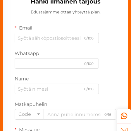
Hanki ilmainen tarjous
Edustajamme ottaa yhteyttä pian.
Email
0/100
Whatsapp
0/100
Name
0/100
Matkapuhelin
Code
0/16
Message