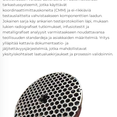
tarkastussysteemit, jotka käyttävät
koordinaattimittauskoneita (CMM) ja ei-rikkiäviä
testauslaitteita vahvistaakseen komponenttien laadun.
Jokainen sarja käy ankarien testiprotokollien läpi, mukaan
lukien radiografiset tutkimukset, infusiotestit ja
metalligrafiset analyysit varmistaakseen noudattavansa
teollisuuden standardeja ja asiakkaiden määritelmiä. Yritys
ylläpitää kattavia dokumentaatio- ja
jäljitettävyysjärjestelmiä, jotka mahdollistavat
yksityiskohtaiset laatualuekirjaukset ja prosessin validoinnin.