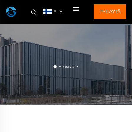
FI
PYRÄYTÄ
TARJOUS
Etusivu
>