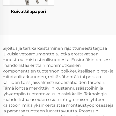
Kuivattilapaperi
Sijoitus ja tarkka kaistaminen rajoittuneesti tarjoaa
lukuisia vetoargumentteja, jotka erottavat sen
muusta valmistusteollisuudesta. Ensinnäkin prosessi
mahdollistaa erittäin monimutkaisien
komponenttien tuotannon poikkeuksellisen pinta- ja
mitataulitarkkuuden, mikä vähentää tai poistaa
kalliiden toissijaisvalmistusoperaatioiden tarpeen.
Tämä johtaa merkittäviin kustannussäästöihin ja
lyhyempiin tuotantokausiin asiakkaille. Teknologia
mahdollistaa useiden osien integroimisen yhteen
kaistoon, mikä yksinkertaistaa montaustyöprosesseja
ja parantaa tuotteen luotettavuutta. Prosessin