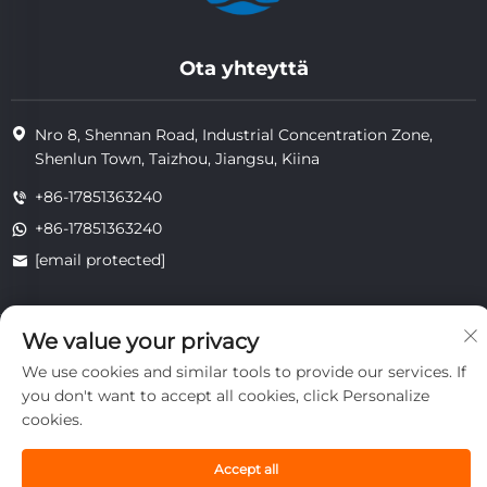
Ota yhteyttä
Nro 8, Shennan Road, Industrial Concentration Zone,
Shenlun Town, Taizhou, Jiangsu, Kiina
+86-17851363240
+86-17851363240
[email protected]
We value your privacy
Copyright © 2025 Jiangsu Tongzhou Heat Resistant Technology
Co., Ltd. Kaikki oikeudet pidätetään.
We use cookies and similar tools to provide our services. If
yksityisyys
you don't want to accept all cookies, click Personalize
cookies.
Accept all