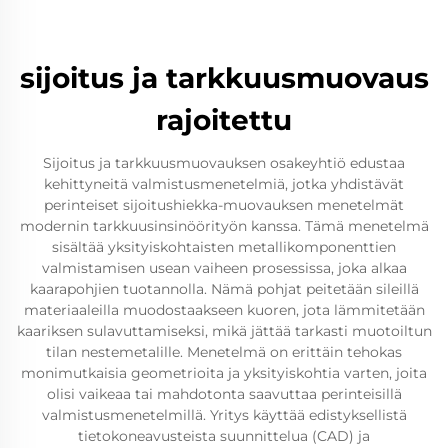
sijoitus ja tarkkuusmuovaus
rajoitettu
Sijoitus ja tarkkuusmuovauksen osakeyhtiö edustaa
kehittyneitä valmistusmenetelmiä, jotka yhdistävät
perinteiset sijoitushiekka-muovauksen menetelmät
modernin tarkkuusinsinöörityön kanssa. Tämä menetelmä
sisältää yksityiskohtaisten metallikomponenttien
valmistamisen usean vaiheen prosessissa, joka alkaa
kaarapohjien tuotannolla. Nämä pohjat peitetään sileillä
materiaaleilla muodostaakseen kuoren, jota lämmitetään
kaariksen sulavuttamiseksi, mikä jättää tarkasti muotoiltun
tilan nestemetalille. Menetelmä on erittäin tehokas
monimutkaisia geometrioita ja yksityiskohtia varten, joita
olisi vaikeaa tai mahdotonta saavuttaa perinteisillä
valmistusmenetelmillä. Yritys käyttää edistyksellistä
tietokoneavusteista suunnittelua (CAD) ja