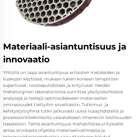
Materiaali-asiantuntisuus ja
innovaatio
Yhtiöllä on laaja asiantuntijuus erilaisten metaleiden ja
liuskojen käytössä, mukaan lukien korkean lämpötilan
superliusat, roostepuhdisteet ja erityliusat. Heidän
metallurginen laboratorionsa suorittaa yksityiskohtaisia
analysejä ja testejä optimoidakseen materiaalien
ominaisuudet tiettyihin sovelluksiin. Tutkimus- ja
kehitystyöryhmä tutkii jatkuvasti uusia liusayhdisteitä ja
prosessointitekniikoita vastatakseen ilmeneviin teollisuuden
haasteisiin. Tämä asiantuntijuus mahdollistaa yritykselle
antaa arvokasta ohjeista materiaalivalinnassa ja
prosessointiparametreissa saavuttaakseen halutut