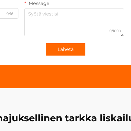
Message
0/16
0/1000
Lähetä
hajuksellinen tarkka liskail