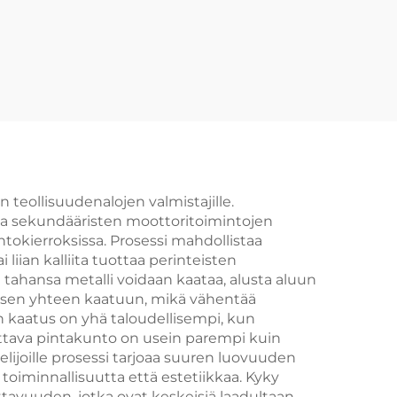
 teollisuudenalojen valmistajille.
taa sekundääristen moottoritoimintojen
okierroksissa. Prosessi mahdollistaa
liian kalliita tuottaa perinteisten
 tahansa metalli voidaan kaataa, alusta aluun
ämisen yhteen kaatuun, mikä vähentää
 kaatus on yhä taloudellisempi, kun
utettava pintakunto on usein parempi kuin
lijoille prosessi tarjoaa suuren luovuuden
toiminnallisuutta että estetiikkaa. Kyky
ttavuuden, jotka ovat keskeisiä laadultaan