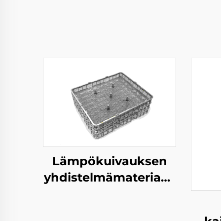
Lämpökuivauksen
yhdistelmämateriaali
korvi