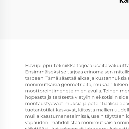
ka
Havupiippu-tekniikka tarjoaa useita vakuuttav
Ensimmäiseksi se tarjoaa erinomaisen mitall
tarpeen. Tämä säästää aikaa ja kustannuksia
monimutkaisia geometrioita, mukaan lukien sisä
moottorointimenetelmien avulla. Toinen merki
hopeasta ja teräsestä vietyihin eksotisiin s
montaustyövaatimuksia ja potentiaalisia ep
tuotantotilat kasvavat, kiitosta mallien uude
muilla kaastumenetelmissä, usein täyttäen lo
vapauden, mahdollistaa monimutkaisia ominais
säilyttää tiukat toleranssit johdonmukaisesti