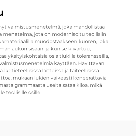
u
ynyt valmistusmenetelmä, joka mahdollistaa
 menetelmä, jota on modernisoitu teollisiin
ikkamateriaalilla muodostaakseen kuoren, joka
män aukon sisään, ja kun se kiivartuu,
yksityiskohtaisia osia tiukilla toleransseilla,
ita valmistusmenetelmiä käyttäen. Havittavan
etieteellisissä laitteissa ja taiteellisissa
ittoa, mukaan lukien vaikeasti koneerattavia
utamasta grammaasta useita sataa kiloa, mikä
eollisille osille.