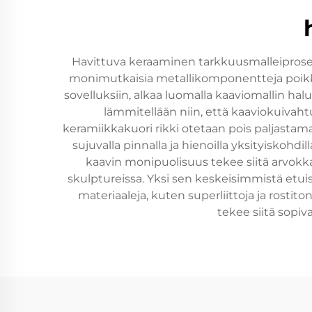
Havittuva keraaminen tarkkuusmalleiproses
monimutkaisia metallikomponentteja poikkeu
sovelluksiin, alkaa luomalla kaaviomallin ha
lämmitellään niin, että kaaviokuivaht
keramiikkakuori rikki otetaan pois paljastamaa
sujuvalla pinnalla ja hienoilla yksityiskoh
kaavin monipuolisuus tekee siitä arvokkaan 
skulptureissa. Yksi sen keskeisimmistä etui
materiaaleja, kuten superliittoja ja rostit
tekee siitä sopiv