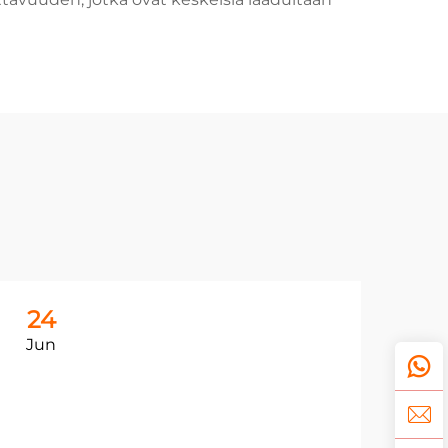
24
2
Jun
Ju