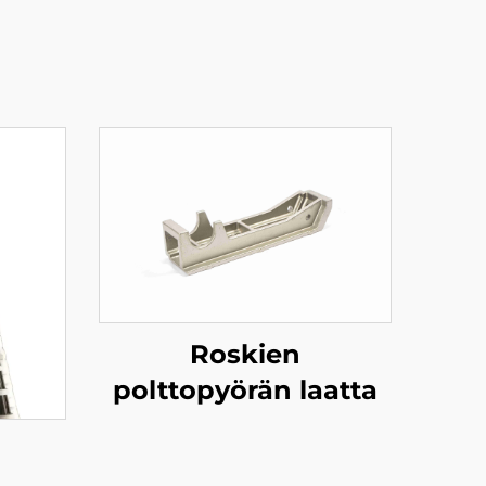
Roskien
polttopyörän laatta
i