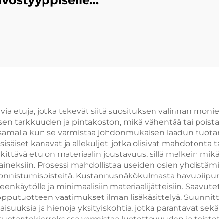
ivostyyppiselle
uunille
ia etuja, jotka tekevät siitä suosituksen valinnan monien
isen tarkkuuden ja pintakoston, mikä vähentää tai pois
 samalla kun se varmistaa johdonmukaisen laadun tuotant
iset kanavat ja allekuljet, jotka olisivat mahdotonta tai 
ttävä etu on materiaalin joustavuus, sillä melkein mikä
ideaineksiin. Prosessi mahdollistaa useiden osien yhdist
äonnistumispisteitä. Kustannusnäkökulmasta havupiipun
lleenkäytölle ja minimaalisiin materiaalijätteisiin. Saav
pputuotteen vaatimukset ilman lisäkäsittelyä. Suunnitte
uuksia ja hienoja yksityiskohtia, jotka parantavat sekä 
 tuotantokierroksissa varmistaa luotettavuuden ja toiste