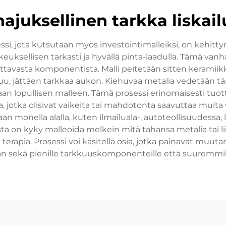
hajuksellinen tarkka liskail
si, jota kutsutaan myös investointimalleiksi, on kehitt
ksellisen tarkasti ja hyvällä pinta-laadulla. Tämä vanha
luttavasta komponentista. Malli peitetään sitten kerami
uu, jättäen tarkkaa aukon. Kiehuvaa metalia vedetään tä
n lopullisen malleen. Tämä prosessi erinomaisesti tuottaa 
dilla, jotka olisivat vaikeita tai mahdotonta saavuttaa mu
monella alalla, kuten ilmailuala-, autoteollisuudessa, lääk
sta on kyky malleoida melkein mitä tahansa metalia tai li
on terapia. Prosessi voi käsitellä osia, jotka painavat mu
an sekä pienille tarkkuuskomponenteille että suuremmille t