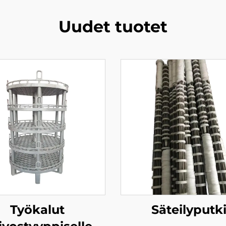
Uudet tuotet
Työkalut
Säteilyputk