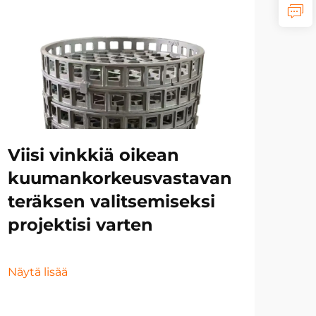
Mo
ym
Ku
te
Viisi vinkkiä oikean
va
kuumankorkeusvastavan
se
teräksen valitsemiseksi
projektisi varten
Näyt
Näytä lisää