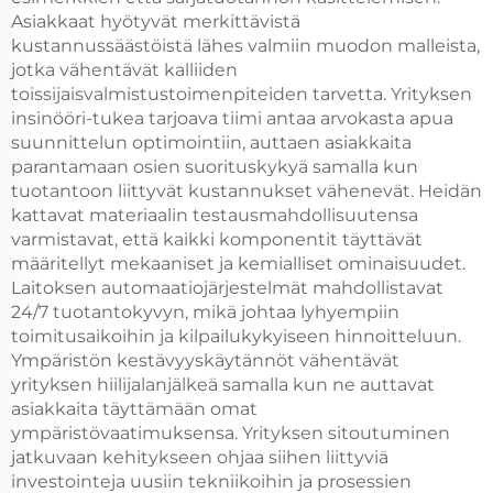
Asiakkaat hyötyvät merkittävistä
kustannussäästöistä lähes valmiin muodon malleista,
jotka vähentävät kalliiden
toissijaisvalmistustoimenpiteiden tarvetta. Yrityksen
insinööri-tukea tarjoava tiimi antaa arvokasta apua
suunnittelun optimointiin, auttaen asiakkaita
parantamaan osien suorituskykyä samalla kun
tuotantoon liittyvät kustannukset vähenevät. Heidän
kattavat materiaalin testausmahdollisuutensa
varmistavat, että kaikki komponentit täyttävät
määritellyt mekaaniset ja kemialliset ominaisuudet.
Laitoksen automaatiojärjestelmät mahdollistavat
24/7 tuotantokyvyn, mikä johtaa lyhyempiin
toimitusaikoihin ja kilpailukykyiseen hinnoitteluun.
Ympäristön kestävyyskäytännöt vähentävät
yrityksen hiilijalanjälkeä samalla kun ne auttavat
asiakkaita täyttämään omat
ympäristövaatimuksensa. Yrityksen sitoutuminen
jatkuvaan kehitykseen ohjaa siihen liittyviä
investointeja uusiin tekniikoihin ja prosessien