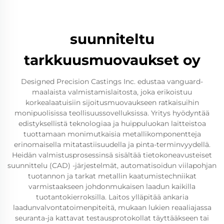
suunniteltu
tarkkuusmuovaukset oy
Designed Precision Castings Inc. edustaa vanguard-
maalaista valmistamislaitosta, joka erikoistuu
korkealaatuisiin sijoitusmuovaukseen ratkaisuihin
monipuolisissa teollisuussovelluksissa. Yritys hyödyntää
edistyksellistä teknologiaa ja huippuluokan laitteistoa
tuottamaan monimutkaisia metallikomponentteja
erinomaisella mitatastiisuudella ja pinta-terminvyydellä.
Heidän valmistusprosessinsä sisältää tietokoneavusteiset
suunnittelu (CAD) -järjestelmät, automatisoidun viilapohjan
tuotannon ja tarkat metallin kaatumistechniikat
varmistaakseen johdonmukaisen laadun kaikilla
tuotantokierroksilla. Laitos ylläpitää ankaria
laadunvalvontatoimenpiteitä, mukaan lukien reaaliajassa
seuranta-ja kattavat testausprotokollat täyttääkseen tai