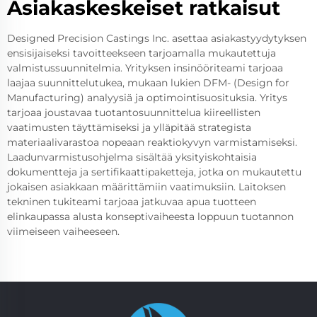
Asiakaskeskeiset ratkaisut
Designed Precision Castings Inc. asettaa asiakastyydytyksen
ensisijaiseksi tavoitteekseen tarjoamalla mukautettuja
valmistussuunnitelmia. Yrityksen insinööriteami tarjoaa
laajaa suunnittelutukea, mukaan lukien DFM- (Design for
Manufacturing) analyysiä ja optimointisuosituksia. Yritys
tarjoaa joustavaa tuotantosuunnittelua kiireellisten
vaatimusten täyttämiseksi ja ylläpitää strategista
materiaalivarastoa nopeaan reaktiokyvyn varmistamiseksi.
Laadunvarmistusohjelma sisältää yksityiskohtaisia
dokumentteja ja sertifikaattipaketteja, jotka on mukautettu
jokaisen asiakkaan määrittämiin vaatimuksiin. Laitoksen
tekninen tukiteami tarjoaa jatkuvaa apua tuotteen
elinkaupassa alusta konseptivaiheesta loppuun tuotannon
viimeiseen vaiheeseen.