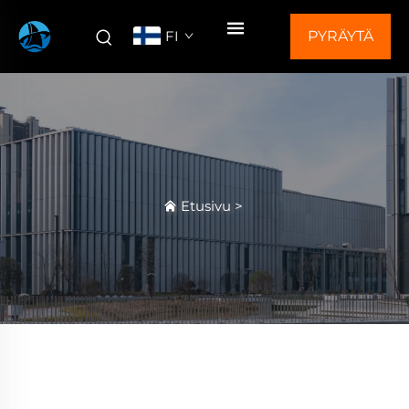
FI
PYRÄYTÄ
TARJOUS
Etusivu
>