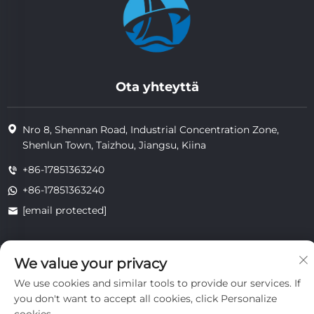
Ota yhteyttä
Nro 8, Shennan Road, Industrial Concentration Zone,
Shenlun Town, Taizhou, Jiangsu, Kiina
+86-17851363240
+86-17851363240
[email protected]
We value your privacy
Copyright © 2025 Jiangsu Tongzhou Heat Resistant Technology
Co., Ltd. Kaikki oikeudet pidätetään.
We use cookies and similar tools to provide our services. If
yksityisyys
you don't want to accept all cookies, click Personalize