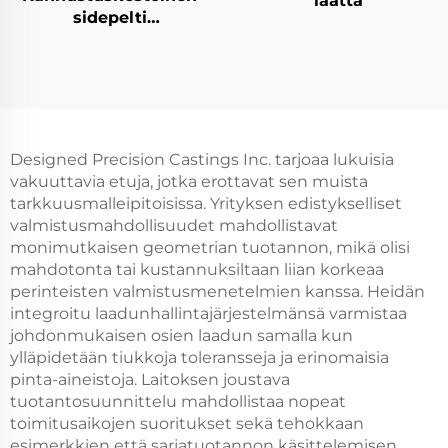
laatta
sidepelti
teräslautakunnossa
Designed Precision Castings Inc. tarjoaa lukuisia
vakuuttavia etuja, jotka erottavat sen muista
tarkkuusmalleipitoisissa. Yrityksen edistykselliset
valmistusmahdollisuudet mahdollistavat
monimutkaisen geometrian tuotannon, mikä olisi
mahdotonta tai kustannuksiltaan liian korkeaa
perinteisten valmistusmenetelmien kanssa. Heidän
integroitu laadunhallintajärjestelmänsä varmistaa
johdonmukaisen osien laadun samalla kun
ylläpidetään tiukkoja toleransseja ja erinomaisia
pinta-aineistoja. Laitoksen joustava
tuotantosuunnittelu mahdollistaa nopeat
toimitusaikojen suoritukset sekä tehokkaan
esimerkkien että sarjatuotannon käsittelemisen.