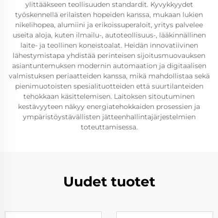
ylittääkseen teollisuuden standardit. Kyvykkyydet
työskennellä erilaisten hopeiden kanssa, mukaan lukien
nikelihopea, alumiini ja erikoissuperaloit, yritys palvelee
useita aloja, kuten ilmailu-, autoteollisuus-, lääkinnällinen
laite- ja teollinen koneistoalat. Heidän innovatiivinen
lähestymistapa yhdistää perinteisen sijoitusmuovauksen
asiantuntemuksen modernin automaation ja digitaalisen
valmistuksen periaatteiden kanssa, mikä mahdollistaa sekä
pienimuotoisten spesialituotteiden että suurtilanteiden
tehokkaan käsittelemisen. Laitoksen sitoutuminen
kestävyyteen näkyy energiatehokkaiden prosessien ja
ympäristöystävällisten jätteenhallintajärjestelmien
toteuttamisessa.
Uudet tuotet