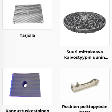
Tarjolla
Suuri mittakaava
kaivostyypin uunin
materiaalialusta
Roskien polttopyörän
Kannustuskestoinen