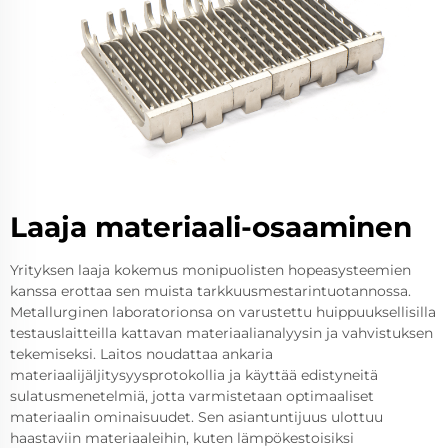
Laaja materiaali-osaaminen
Yrityksen laaja kokemus monipuolisten hopeasysteemien
kanssa erottaa sen muista tarkkuusmestarintuotannossa.
Metallurginen laboratorionsa on varustettu huippuuksellisilla
testauslaitteilla kattavan materiaalianalyysin ja vahvistuksen
tekemiseksi. Laitos noudattaa ankaria
materiaalijäljitysyysprotokollia ja käyttää edistyneitä
sulatusmenetelmiä, jotta varmistetaan optimaaliset
materiaalin ominaisuudet. Sen asiantuntijuus ulottuu
haastaviin materiaaleihin, kuten lämpökestoisiksi