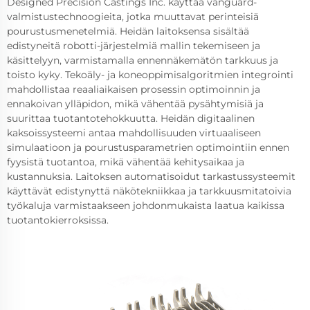
Designed Precision Castings Inc. käyttää vanguard-
valmistustechnoogieita, jotka muuttavat perinteisiä
pourustusmenetelmiä. Heidän laitoksensa sisältää
edistyneitä robotti-järjestelmiä mallin tekemiseen ja
käsittelyyn, varmistamalla ennennäkemätön tarkkuus ja
toisto kyky. Tekoäly- ja koneoppimisalgoritmien integrointi
mahdollistaa reaaliaikaisen prosessin optimoinnin ja
ennakoivan ylläpidon, mikä vähentää pysähtymisiä ja
suurittaa tuotantotehokkuutta. Heidän digitaalinen
kaksoissysteemi antaa mahdollisuuden virtuaaliseen
simulaatioon ja pourustusparametrien optimointiin ennen
fyysistä tuotantoa, mikä vähentää kehitysaikaa ja
kustannuksia. Laitoksen automatisoidut tarkastussysteemit
käyttävät edistynyttä näkötekniikkaa ja tarkkuusmitatoivia
työkaluja varmistaakseen johdonmukaista laatua kaikissa
tuotantokierroksissa.