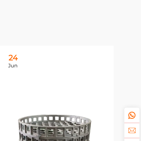
24
2
Jun
Ju
鋳