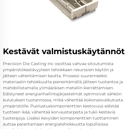
Kestävät valmistuskäytännöt
Precision Die Casting Inc osoittaa vahvaa sitoutumista
ympäristökestävyyteen tehokkaan resurssien käytön ja
jätteen vähentämisen kautta. Prosessi suurenneeksi
materiaalin tehokkuutta pienentämällä jätteen tuotantoa ja
mahdollistamalla ylimääräisen metallin kierrättämisen.
Edistyneet energianhallintajärjestelmät optimoivat sähkön
kulutuksen tuotannossa, mikä vähentää kokonaisvaikutusta
ympäristölle. Puolustuskomponenttien kestovuus edistää
tuotteen ikää, vähentää korvaustarpeita ja tukii kestäviä
tuoterajoja. Lisäksi kevyiden komponenttien tuottaminen
auttaa parantamaan energiatehokkuutta lopullisissa