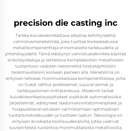
precision die casting inc
Tarkka kuivakiskonkastaus edustaa kehittyneettä
valmistusmenetelmää, joka tuottaa korkealaatuisia
metallikomponentteja erinomaisella tarkkuudella ja
yhtenäisyydellä. Tämä edistynyt valmistustekniikka käyttää
erikoistyökaluja ja laitteistoa kompleksisten metalliosien
tuotantoon vedoten nestemettä toistokäyttöisiin
teräsmausteisiin korkean paineen alla. Menetelmä on
erityisen tehokas monimutkaisissa komponentteissa, joilla
on tiukat sallitut poikkeamat, sujuvat pinnat ja
tarkkojauloinen mittatarkkuus. Modernit tarkat
kuivakiskonkastaussaitokset sisältävät automatisoidut
järjestelmät, edistyneet laadunvalvontatoimenpiteet ja
huippulaitevarustuksen varmistamaan optimaalisen
tuotantotehokkuuden ja tuotteen laatun. Teknologia on
erityisen arvokasta teollisuudenaloilla, jotka vaativat
suurpiirteistä tuotantoa monimutkaisista metalliosista,