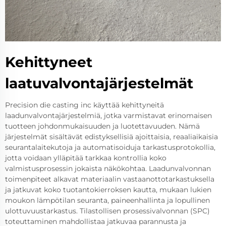
Kehittyneet
laatuvalvontajärjestelmät
Precision die casting inc käyttää kehittyneitä
laadunvalvontajärjestelmiä, jotka varmistavat erinomaisen
tuotteen johdonmukaisuuden ja luotettavuuden. Nämä
järjestelmät sisältävät edistyksellisiä ajoittaisia, reaaliaikaisia
seurantalaitekutoja ja automatisoiduja tarkastusprotokollia,
jotta voidaan ylläpitää tarkkaa kontrollia koko
valmistusprosessin jokaista näkökohtaa. Laadunvalvonnan
toimenpiteet alkavat materiaalin vastaanottotarkastuksella
ja jatkuvat koko tuotantokierroksen kautta, mukaan lukien
moukon lämpötilan seuranta, paineenhallinta ja lopullinen
ulottuvuustarkastus. Tilastollisen prosessivalvonnan (SPC)
toteuttaminen mahdollistaa jatkuvaa parannusta ja