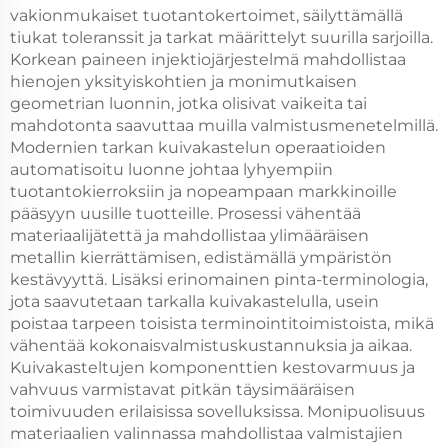
vakionmukaiset tuotantokertoimet, säilyttämällä
tiukat toleranssit ja tarkat määrittelyt suurilla sarjoilla.
Korkean paineen injektiojärjestelmä mahdollistaa
hienojen yksityiskohtien ja monimutkaisen
geometrian luonnin, jotka olisivat vaikeita tai
mahdotonta saavuttaa muilla valmistusmenetelmillä.
Modernien tarkan kuivakastelun operaatioiden
automatisoitu luonne johtaa lyhyempiin
tuotantokierroksiin ja nopeampaan markkinoille
pääsyyn uusille tuotteille. Prosessi vähentää
materiaalijätettä ja mahdollistaa ylimääräisen
metallin kierrättämisen, edistämällä ympäristön
kestävyyttä. Lisäksi erinomainen pinta-terminologia,
jota saavutetaan tarkalla kuivakastelulla, usein
poistaa tarpeen toisista terminointitoimistoista, mikä
vähentää kokonaisvalmistuskustannuksia ja aikaa.
Kuivakasteltujen komponenttien kestovarmuus ja
vahvuus varmistavat pitkän täysimääräisen
toimivuuden erilaisissa sovelluksissa. Monipuolisuus
materiaalien valinnassa mahdollistaa valmistajien