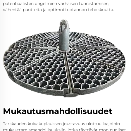
potentiaalisten ongelmien varhaisen tunnistamisen,
vähentää puutteita ja optimoi tuotannon tehokkuutta.
Mukautusmahdollisuudet
Tarkkauden kuivakuplauksen joustavuus ulottuu laajoihin
mukauttamismahdollisuuksiin, jotka täyttävät monipuoliset