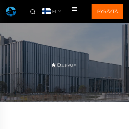
FI
PYRÄYTÄ
TARJOUS
Etusivu
>