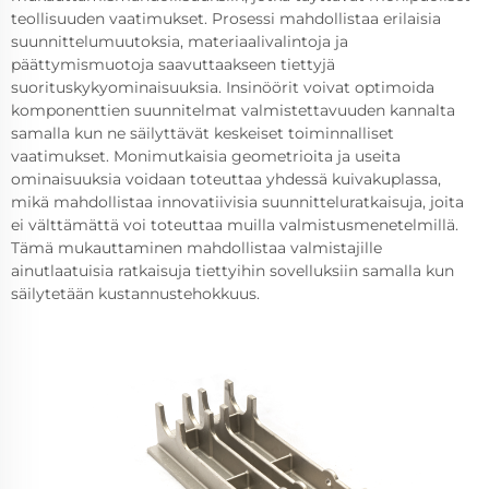
teollisuuden vaatimukset. Prosessi mahdollistaa erilaisia
suunnittelumuutoksia, materiaalivalintoja ja
päättymismuotoja saavuttaakseen tiettyjä
suorituskykyominaisuuksia. Insinöörit voivat optimoida
komponenttien suunnitelmat valmistettavuuden kannalta
samalla kun ne säilyttävät keskeiset toiminnalliset
vaatimukset. Monimutkaisia geometrioita ja useita
ominaisuuksia voidaan toteuttaa yhdessä kuivakuplassa,
mikä mahdollistaa innovatiivisia suunnitteluratkaisuja, joita
ei välttämättä voi toteuttaa muilla valmistusmenetelmillä.
Tämä mukauttaminen mahdollistaa valmistajille
ainutlaatuisia ratkaisuja tiettyihin sovelluksiin samalla kun
säilytetään kustannustehokkuus.