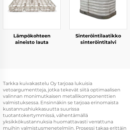
Lämpökohteen
Sinteröintilaatikko
aineisto lauta
sinteröintitalvi
Tarkka kuivakastelu Oy tarjoaa lukuisia
vetoargumentteja, jotka tekevät siitä optimaalisen
valinnan monimutkaisen metallikomponenttien
valmistuksessa. Ensinnäkin se tarjoaa erinomaista
kustannushiukkasuutta suurissa
tuotantokertymmissä, vähentämällä
yksikkökustannuksia huomattavasti verrattuna
muihin valmistusmenetelmiin. Prosessi takaa erittäin