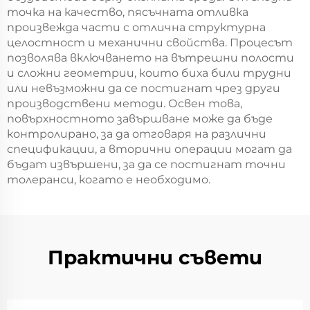
точка на качество, пясъчната отливка
произвежда части с отлична структурна
целостност и механични свойства. Процесът
позволява включването на вътрешни полости
и сложни геометрии, които биха били трудни
или невъзможни да се постигнат чрез други
производствени методи. Освен това,
повърхностното завършване може да бъде
контролирано, за да отговаря на различни
спецификации, а вторични операции могат да
бъдат извършени, за да се постигнат точни
толеранси, когато е необходимо.
Практични съвети