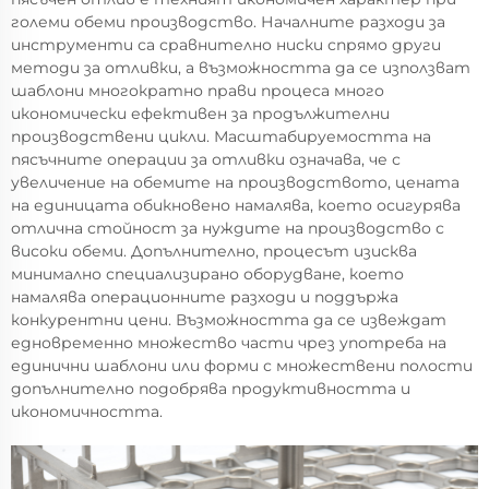
големи обеми производство. Началните разходи за
инструменти са сравнително ниски спрямо други
методи за отливки, а възможността да се използват
шаблони многократно прави процеса много
икономически ефективен за продължителни
производствени цикли. Масштабируемостта на
пясъчните операции за отливки означава, че с
увеличение на обемите на производството, цената
на единицата обикновено намалява, което осигурява
отлична стойност за нуждите на производство с
високи обеми. Допълнително, процесът изисква
минимално специализирано оборудване, което
намалява операционните разходи и поддържа
конкурентни цени. Възможността да се извеждат
едновременно множество части чрез употреба на
единични шаблони или форми с множествени полости
допълнително подобрява продуктивността и
икономичността.