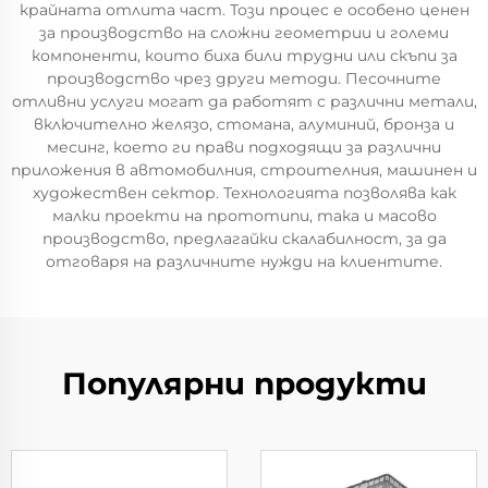
крайната отлита част. Този процес е особено ценен
за производство на сложни геометрии и големи
компоненти, които биха били трудни или скъпи за
производство чрез други методи. Песочните
отливни услуги могат да работят с различни метали,
включително желязо, стомана, алуминий, бронза и
месинг, което ги прави подходящи за различни
приложения в автомобилния, строителния, машинен и
художествен сектор. Технологията позволява как
малки проекти на прототипи, така и масово
производство, предлагайки скалабилност, за да
отговаря на различните нужди на клиентите.
Популярни продукти