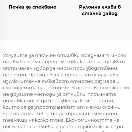
Печка за спекване
Рулонна глава в
стална завод
Услугите за пясъчен отливки предлагат много
привлекателни предимства, които ги правят
оптимален избор за много производствени
проекти. Прежде всего процесът осигурява
изключителна гъвкавост относно размера и
сложността на частите. В противоположност
на другите методи за отливки, пясъчната
отливка може да произвежда компоненти,
които се разпространяват от малки сложни
части до масивни индустриални елементи,
теглящи няколко тона. Економичността на
пясъчната отливка е особено забележима при