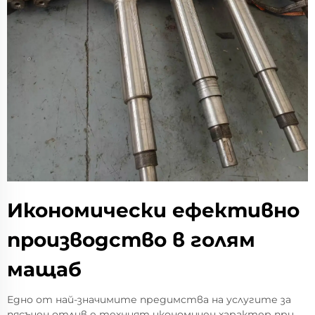
Икономически ефективно
производство в голям
мащаб
Едно от най-значимите предимства на услугите за
пясъчен отлив е техният икономичен характер при