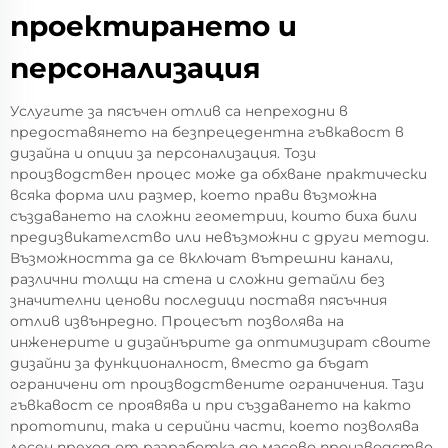
проектирането и
персонализация
Услугите за пясъчен отлив са непреходни в
предоставянето на безпрецедентна гъвкавост в
дизайна и опции за персонализация. Този
производствен процес може да обхване практически
всяка форма или размер, което прави възможна
създаването на сложни геометрии, които биха били
предизвикателство или невъзможни с други методи.
Възможността да се включат вътрешни канали,
различни толщи на стена и сложни детайли без
значителни ценови последици поставя пясъчния
отлив извънредно. Процесът позволява на
инженерите и дизайнърите да оптимизират своите
дизайни за функционалност, вместо да бъдат
ограничени от производствените ограничения. Тази
гъвкавост се проявява и при създаването на както
прототипи, така и серийни части, което позволява
лесен преход от разработка до масово производство.