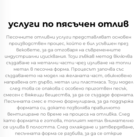
услуги по пясъчен отлив
Песочните отливни услуги представляват основен
производствен процес, който е бил усъвшен през
вековете, за да отговаря на съвременните
индустриални изисквания. Този гъвкав метод включва
създаване на метални части чрез изливане на топли
метал в песочна форма. Процесът започва със
създаването на модел на желаната част, обикновено
направена от дърво, метал или пластмаса. Този модел
след това се опакова с особено приготвен песък,
смесен с вяжещи вещества, за да се създаде формата.
Песъчната смес е точно формулирана, за да поддържа
формата си, докато позволява правилното
вентилиране по време на процеса на отливка. След
като формата е готова, топлият метал внимателно
се излива в полостта. След охлаждане и затвердяване,
песъчната форма се разбива, за да се открие