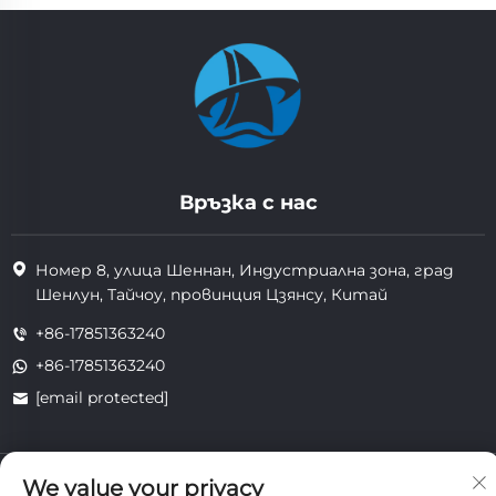
Връзка с нас
Номер 8, улица Шеннан, Индустриална зона, град
Шенлун, Тайчоу, провинция Цзянсу, Китай
+86-17851363240
+86-17851363240
[email protected]
Всички права запазени. Copyright © 2025 Jiangsu Tongzhou
We value your privacy