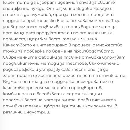
клиентите да изберат идеалния сплав за своите
специфични нужди. От различни видове желязо и
стомана до алуминий, бронза и месинг, процесът
поддържа практически всеки отливаем метал. Тази
универсалност позволява на производителите да
оптимизират продуктите си по отношение на
прочност, издръжливост, тегло или цена.
Качеството е интегрирано в процеса, с множество
точки за проверка по време на производството.
Съвременните фабрики за пясъчна отливка използват
продължителни методи за тестове, включително
радиографско и ултразвуково тестiranе, за да
гарантират цялостната целостност на отливките.
Възможността да се поддържа последователно
качество при големи серийни производства,
комбинирано с всеобхватна сертификация и
прослеживост на материалите, прави пясъчната
отливка идеален избор за критични компоненти в
различни индустрии.