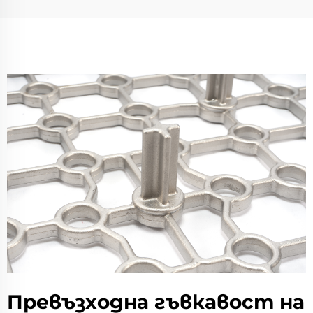
Превъзходна гъвкавост на