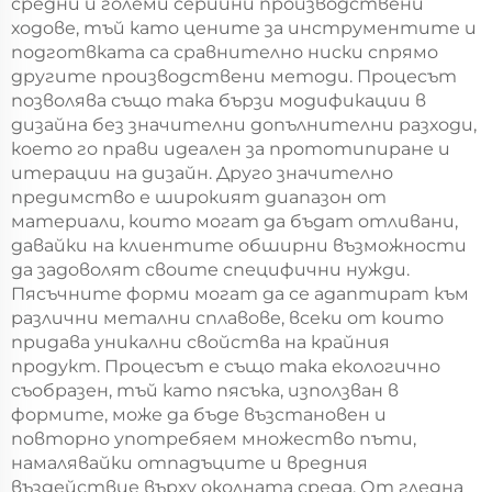
средни и големи серийни производствени
ходове, тъй като цените за инструментите и
подготвката са сравнително ниски спрямо
другите производствени методи. Процесът
позволява също така бързи модификации в
дизайна без значителни допълнителни разходи,
което го прави идеален за прототипиране и
итерации на дизайн. Друго значително
предимство е широкият диапазон от
материали, които могат да бъдат отливани,
давайки на клиентите обширни възможности
да задоволят своите специфични нужди.
Пясъчните форми могат да се адаптират към
различни метални сплавове, всеки от които
придава уникални свойства на крайния
продукт. Процесът е също така екологично
съобразен, тъй като пясъка, използван в
формите, може да бъде възстановен и
повторно употребяем множество пъти,
намалявайки отпадъците и вредния
въздействие върху околната среда. От гледна