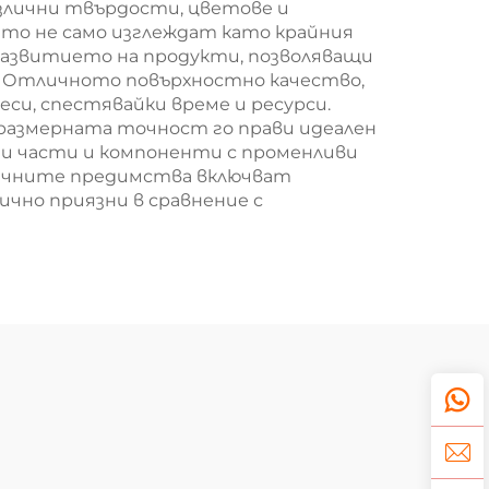
злични твърдости, цветове и
ито не само изглеждат като крайния
 развитието на продукти, позволяващи
. Отличното повърхностно качество,
и, спестявайки време и ресурси.
размерната точност го прави идеален
ни части и компоненти с променливи
гичните предимства включват
ично приязни в сравнение с