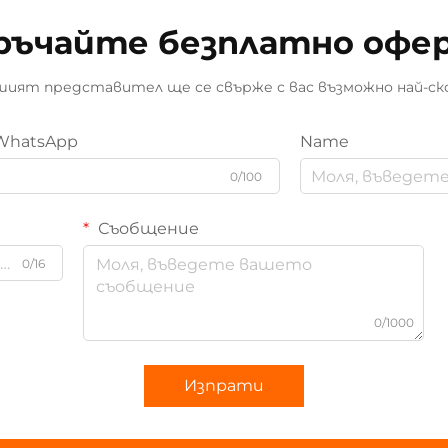
ръчайте безплатно офе
ият представител ще се свърже с вас възможно най-ск
WhatsApp
Name
0/100
Съобщение
0/16
0/1000
Изпрати