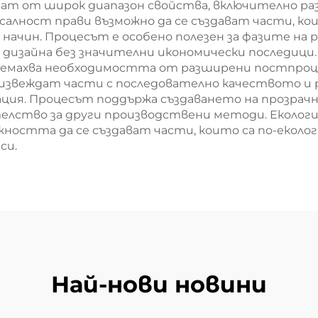
рат от широк диапазон свойства, включително ра
салност прави възможно да се създават части, ко
 начин. Процесът е особено полезен за фазите на
дизайна без значителни икономически последици
ремахва необходимостта от разширени постпроцес
извеждат части с последователно качеството и 
ация. Процесът поддържа създаването на прозрач
телство за други производствени методи. Еколо
ността да се създават части, които са по-еколог
си.
Най-нови новини