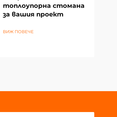
топлоупорна стомана
за вашия проект
ВИЖ
ВИЖ ПОВЕЧЕ