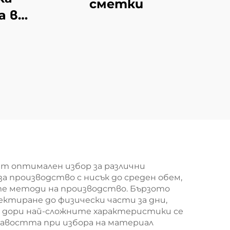
сметки
а в
од
ят оптимален избор за различни
 производство с нисък до среден обем,
е методи на производство. Бързото
ектиране до физически части за дни,
е дори най-сложните характеристики се
вкавостта при избора на материал