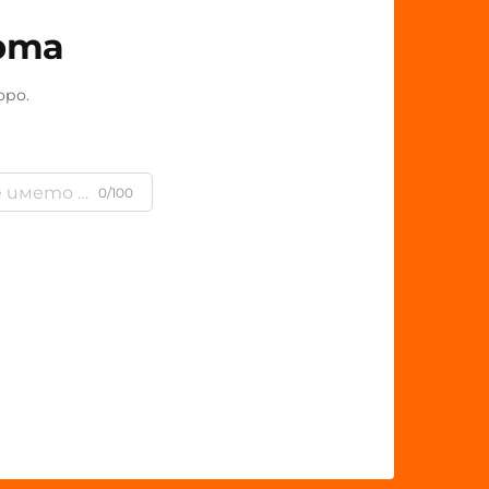
рта
оро.
0/100