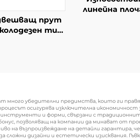
линейна плоч
стална зав
двешващ прут
колодезен тип
котел
ат много убедителни предимства, които ги прав
процесът осигурява изключителна икономичност за
 инструменти и форми, свързани с традиционнит
бонус, позволяващ на компании да минават от про
иво на възпроизвеждане на детайли гарантира, ч
 за сложни дизайни и естетически изисквания. Гъ