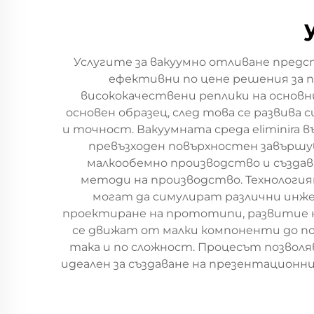
Услугите за вакуумно отливане предс
ефективни по цене решения за пр
висококачествени реплики на основн
основен образец, след това се развива
и точност. Вакуумната среда eliminira
превъзходен повърхностен завършув
малкообемно производство и създа
методи на производство. Технологи
могат да симулират различни инже
проектиране на прототипи, развитие н
се движат от малки компоненти до по-
така и по сложност. Процесът позволя
идеален за създаване на презентацион