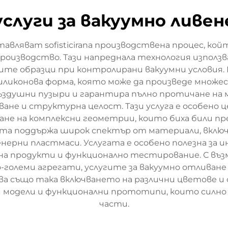
услуги за вакуумно ливен
тавляват sofisticirana производствена процес, ко
оизводство. Тази напреднала технология използва
ите образци при контролирани вакуумни условия. 
 силиконова форма, която може да произведе мно
 въздушни пузыри и гарантира пълно протичане на
ане и структурна целост. Тази услуга е особено 
ване на комплексни геометрии, които биха били 
ята поддържа широк спектър от материали, вклю
нерни пластмаси. Услугата е особено полезна за 
а продукти и функционално тестирование. С въ
големи агрегати, услугите за вакуумно отливане
ва също така включването на различни цветове и 
ни модели и функционални прототипи, които силн
части.