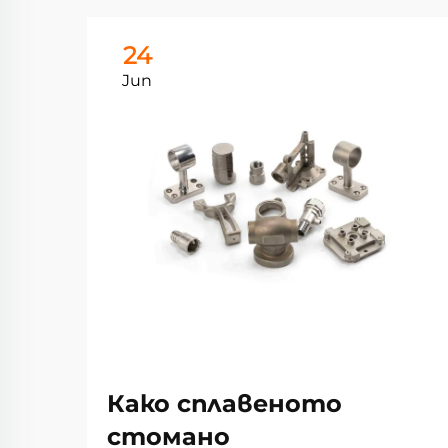
24
Jun
Како сплавеното
стомано