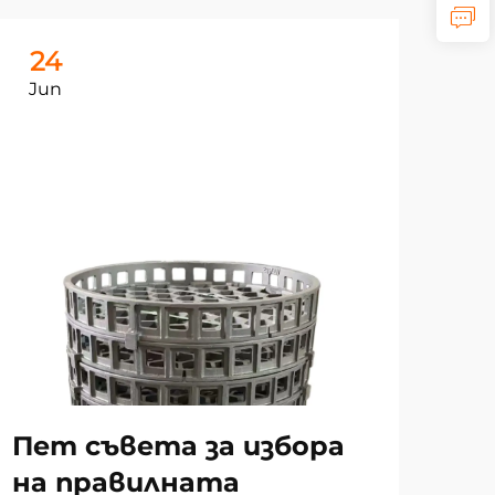
24
2
Jun
Ju
Ра
на
за
то
Пет съвета за избора
и 
на правилната