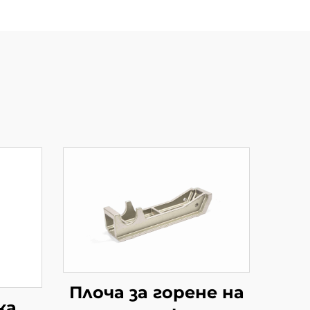
Плоча за горене на
ка