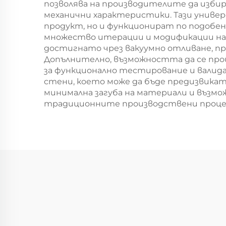
позволява на производителите да изби
механични характеристики. Тази универ
продукт, но и функционират по подобен
множество итерации и модификации на 
достигнато чрез вакуумно отливане, п
Допълнително, възможността да се про
за функционално тестирование и валид
стени, което може да бъде предизвика
минимална загуба на материали и възмож
традиционните производствени проце