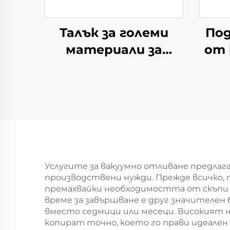
Талък за големи
По
материали за
от 
употреба в
котлите тип
колодезен
Услугите за вакуумно отливане предлаг
производствени нужди. Прежде всичко, 
премахвайки необходимостта от скъпи
време за завършване е друг значителен 
вместо седмици или месеци. Високият н
копират точно, което го прави идеален