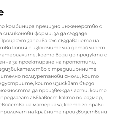
е
йто комбинира прецизно инженерство с
 силиконови форми, за да създаде
Процесът започва със създаването на
жество копия с изключителна детайлност
 материалите, което води до продукти с
ценна за проектиране на прототипи,
предизвикателство с традиционните
чително полиуретанови смоли, които
индустриите, които изискват бързо
зможността да произвежда части, които
 предлагат гъвкавост както по размер,
свойства на материала, което го прави
о приличат на крайните производствени