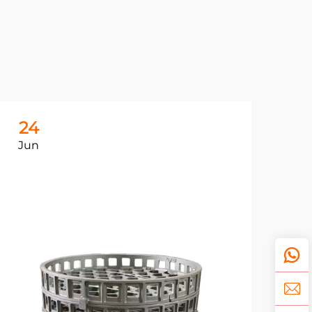
24
2
Jun
Ju
鋳