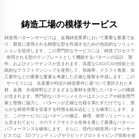
鋳造工場の模様サービス
鋳造用パターンサービスは、金属鋳造業界において重要な要素であ
り、製造に使用される精密な型を作成するための包括的なソリュー
ションを提供します。この専門的なサービスには、鋳造プロセスで
使用される型のテンプレートとして機能するパターンの設計、製
作、およびメンテナンスが含まれます。高度なCAD/CAM技術と伝
統的なクラフトマンシップを使用して、収縮率、ドラフト角度、加
工要件などの重要な要素を考慮した正確な複製を作成します。この
サービスには、生産量や特定の鋳造要件に基づいて選択された木
材、金属、合成材料などさまざまな素材を使用したパターンの構築
が含まれます。専門的なパターンメイカーはエンジニアや鋳造専門
家と密接に協力し、パターンが正確な仕様を満たすだけでなく、滑
らかな鋳造作業を促進する特徴を組み込むことを確実にします。ま
た、このサービスにはパターンの修正、修理、保管ソリューション
も含まれており、そのライフサイクル全体を通じて最適なパターン
パフォーマンスを確保します。さらに、現代の鋳造用パターンサー
ビスでは、3Dプリンティングやラピッドプロトタイピング技術を使