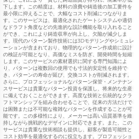
下します。この精度は、材料の浪費や鋳造後の加工要件を
最小限に抑えることで、大幅なコスト削減につながりま
す。このサービスは、最適化されたゲートシステムや適切
なドラフト角度などの先進的な設計機能を取り入れること
ができ、これにより鋳造収率が向上し、欠陥が減少しま
す。現代のパターン製作技術には3Dモデリングやシミュレ
ーションが含まれており、物理的なパターン作成前に設計
の検証が可能となり、高価なミスを防ぎ、開発時間を短縮
します。このサービスの素材選択に関する専門知識によ
り、パターンは複数回の使用でも寸法的安定性を維持で
き、パターンの寿命が延び、交換コストが削減されます。
さらに、プロフェッショナルなパターン保管・メンテナン
スサービスは貴重なパターン投資を保護し、将来的な生産
に備えておくことができます。高度な技術と伝統的なクラ
フトマンシップを組み合わせることで、従来の方法だけで
は困難または不可能な複雑なパターンを作成することが可
能です。この多様性により、メーカーは高い品質基準を維
持しながら挑戦的なデザインに対応できます。また、この
サービスは貴重な技術相談も提供し、顧客が製造可能性と
コスト効率を最適化するのに役立ちます。プロフェッショ