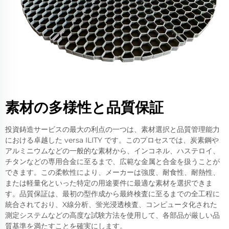
素材の多様性と品質保証
投資鋳造サービスの最大の利点の一つは、素材選択と品質管理能力
における卓越した versa ILITY です。このプロセスでは、炭素鋼や
アルミニウムなどの一般的な素材から、インコネル、ハステロイ、
チタンなどの専用合金に至るまで、広範な金属と合金を扱うことが
できます。この柔軟性により、メーカーは強度、耐食性、耐熱性、
または軽量化といった特定の用途要件に最適な素材を選択できま
す。品質保証は、最初の型作成から最終検査に至るまでの全工程に
統合されており、X線分析、蛍光浸透検査、コンピュータ化された
測定システムなどの高度な試験方法を使用して、各部品が厳しい品
質基準を満たすことを確実にします。