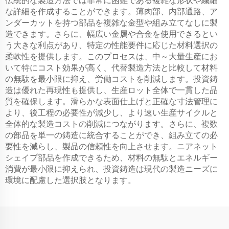
伝統的な製造方法では非常に困難である複雑な形状や繊細
な詳細を作成することができます。薄肉部、内部通路、ア
ンダーカットを持つ部品を複雑な金型や組み立てなしに製
造できます。さらに、幅広い金属や合金を使用できるとい
う大きな利点があり、特定の性能要件に応じた材料選択の
柔軟性を提供します。このプロセスは、中～大量生産にお
いて特にコスト効果が高く、代替製造方法と比較して材料
の無駄を最小限に抑え、労働コストを削減します。投資鋳
造は優れた再現性も提供し、生産ロット全体で一貫した品
質を確保します。滑らかな表面仕上げと正確な寸法管理に
より、後工程の必要性が減少し、より速い生産サイクルと
全体的な製造コストの削減につながります。さらに、複数
の部品を単一の鋳造に統合することができ、組み立ての必
要性を減らし、製品の信頼性を向上させます。ニアネット
シェイプ部品を作成できるため、材料の無駄とエネルギー
消費が最小限に抑えられ、投資鋳造は現代の製造ニーズに
環境に配慮した選択肢となります。