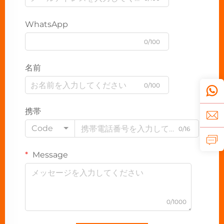
WhatsApp
0/100
名前
0/100
携帯
Code
0/16
Message
0/1000