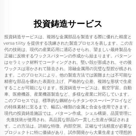
投資鋳造サービス
投資鋳造サービスは、複雑な金属部品を製造する際に優れた精度と
versa tility を提供する洗練された製造プロセスを表します。この古
代の技術は、現代の産業応用に適応させられ、望ましい最終製品を
正確に反映するワックスパターンの作成から始まります。パターン
はセラミック材料でコーティングされ、堅い殻が形成され、その後
ワックスは溶かされて除去され、溶融金属用の完璧な型腔が残され
ます。このプロセスにより、他の製造方法では困難または不可能な
精密な部品を優れた表面仕上げ、严格的な公差、複雑な形状で生産
することが可能になります。投資鋳造サービスは、航空宇宙、自動
車、医療機器、産業機器製造など、多様な産業に対応しています。
このプロセスでは、標準的な鋼材からチタンやスーパーアロイなど
の特殊素材に至るまで、幅広い種類の金属と合金を使用できます。
現代の投資鋳造施設では、パターン作成、シェル構築、品質管理に
先進技術が使用され、高品質な部品の一貫した生産が保証されま
す。この方法は、詳細な特徴、内部空洞、正確な寸法精度が必要な
プロジェクトに特に価値があり、試作開発から大量生産まで理想的