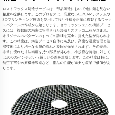
ロストワックス鋳造サービスは、部品製造において他に類を見ない
精度を提供します。このプロセスは、高度なCAD/CAMシステムや
3Dプリンティング技術を使用して設計仕様を正確に複製するワック
スパターンの作成から始まります。セラミックシェルの構築プロセ
スには、複数回の精密に管理された浸漬とスタッコ工程が含まれ、
オリジナルのパターンのすべての詳細を完全に捉えた型が得られま
す。この精度は、鋳造プロセス自体にも及び、高度な温度管理と注
湯技術により均一な金属の流れと凝固が保証されます。その結果、
非常に優れた寸法精度を持つ部品が得られ、小規模な特徴に対して
は±0.005インチという厳しい公差を達成します。この精度は特に、
航空宇宙や医療機器製造など、部品の性能が重要な産業で価値があ
ります。