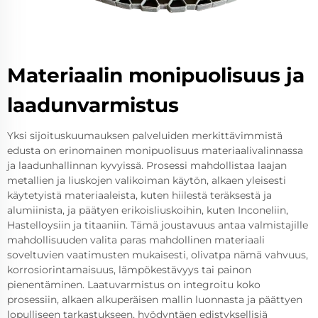
Materiaalin monipuolisuus ja
laadunvarmistus
Yksi sijoituskuumauksen palveluiden merkittävimmistä
edusta on erinomainen monipuolisuus materiaalivalinnassa
ja laadunhallinnan kyvyissä. Prosessi mahdollistaa laajan
metallien ja liuskojen valikoiman käytön, alkaen yleisesti
käytetyistä materiaaleista, kuten hiilestä teräksestä ja
alumiinista, ja päätyen erikoisliuskoihin, kuten Inconeliin,
Hastelloysiin ja titaaniin. Tämä joustavuus antaa valmistajille
mahdollisuuden valita paras mahdollinen materiaali
soveltuvien vaatimusten mukaisesti, olivatpa nämä vahvuus,
korrosiorintamaisuus, lämpökestävyys tai painon
pienentäminen. Laatuvarmistus on integroitu koko
prosessiin, alkaen alkuperäisen mallin luonnasta ja päättyen
lopulliseen tarkastukseen, hyödyntäen edistyksellisiä