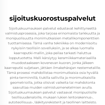
sijoituskuorostuspalvelut
Sijoituskuumauksen palvelut edustavat kehittyneettä
valmistusprosessia, joka tarjoaa erinomaista tarkkuutta ja
monipuolisuutta monimutkaisien metallikomponenttien
tuottamisessa. Tämä vanha tekniikka on modernisoitu
nykyisiin teollisiin sovelluksiin, ja se alkaa luomalla
kaarreputki-mallin, joka peilaa tarkasti haluttua
lopputuotetta. Malli kärsiytyy keramiikkamateriaalilla
muodostaakseen kovenevan kuoren, jonka jälkeen
kaarreputki suljetaan, jättäen ilmakehärajan nestemetalille.
Tämä prosessi mahdollistaa monimutkaisia osia hyvällä
pinta-terminnillä, tiukilla sallivilla ja monimutkaisilla
geometrioilla, jotka olisivat vaikeita tai mahdotonta
saavuttaa muiden valmistusmenetelmien avulla.
Sijoituskuumauksen palvelut vastaavat monipuolisille
teollisuudenaloille, mukaan lukien lentorakennus-,
autoteollisuus-, lääkitysrekisterit ja teollinen laitteisto.