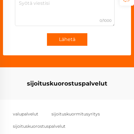
0/1000
Lähetä
sijoituskuorostuspalvelut
valupalvelut
sijoituskuormitusyritys
sijoituskuorostuspalvelut