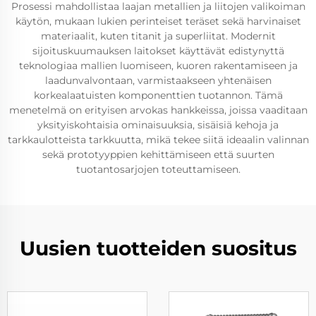
Prosessi mahdollistaa laajan metallien ja liitojen valikoiman
käytön, mukaan lukien perinteiset teräset sekä harvinaiset
materiaalit, kuten titanit ja superliitat. Modernit
sijoituskuumauksen laitokset käyttävät edistynyttä
teknologiaa mallien luomiseen, kuoren rakentamiseen ja
laadunvalvontaan, varmistaakseen yhtenäisen
korkealaatuisten komponenttien tuotannon. Tämä
menetelmä on erityisen arvokas hankkeissa, joissa vaaditaan
yksityiskohtaisia ominaisuuksia, sisäisiä kehoja ja
tarkkaulotteista tarkkuutta, mikä tekee siitä ideaalin valinnan
sekä prototyyppien kehittämiseen että suurten
tuotantosarjojen toteuttamiseen.
Uusien tuotteiden suositus