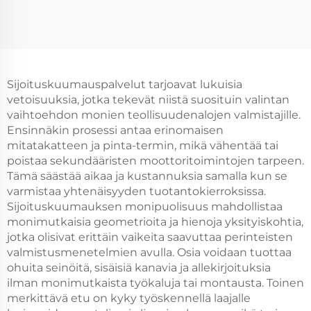
Sijoituskuumauspalvelut tarjoavat lukuisia
vetoisuuksia, jotka tekevät niistä suosituin valintan
vaihtoehdon monien teollisuudenalojen valmistajille.
Ensinnäkin prosessi antaa erinomaisen
mitatakatteen ja pinta-termin, mikä vähentää tai
poistaa sekundääristen moottoritoimintojen tarpeen.
Tämä säästää aikaa ja kustannuksia samalla kun se
varmistaa yhtenäisyyden tuotantokierroksissa.
Sijoituskuumauksen monipuolisuus mahdollistaa
monimutkaisia geometrioita ja hienoja yksityiskohtia,
jotka olisivat erittäin vaikeita saavuttaa perinteisten
valmistusmenetelmien avulla. Osia voidaan tuottaa
ohuita seinöitä, sisäisiä kanavia ja allekirjoituksia
ilman monimutkaista työkaluja tai montausta. Toinen
merkittävä etu on kyky työskennellä laajalle