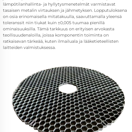
lämpötilanhallinta- ja hyllytysmenetelmät varmistavat
tasaisen metalin virtauksen ja jähmetyksen. Lopputuloksena
on osia erinomaisella mitatakuulla, saavuttamalla yleensä
toleranssit niin tiukat kuin ±0,005 tuumaa pienillä
ominaisuuksilla. Tämä tarkkuus on erityisen arvokasta
teollisuudenaloilla, joissa komponentin toiminta on
ratkaisevan tärkeää, kuten ilmailuala ja lääketieteellisten
laitteiden valmistuksessa.