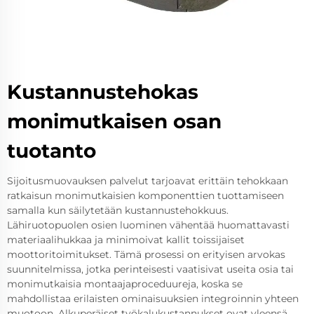
Kustannustehokas
monimutkaisen osan
tuotanto
Sijoitusmuovauksen palvelut tarjoavat erittäin tehokkaan
ratkaisun monimutkaisien komponenttien tuottamiseen
samalla kun säilytetään kustannustehokkuus.
Lähiruotopuolen osien luominen vähentää huomattavasti
materiaalihukkaa ja minimoivat kallit toissijaiset
moottoritoimitukset. Tämä prosessi on erityisen arvokas
suunnitelmissa, jotka perinteisesti vaatisivat useita osia tai
monimutkaisia montaajaproceduureja, koska se
mahdollistaa erilaisten ominaisuuksien integroinnin yhteen
muotoon. Alkuperäiset työkalukustannukset ovat yleensä