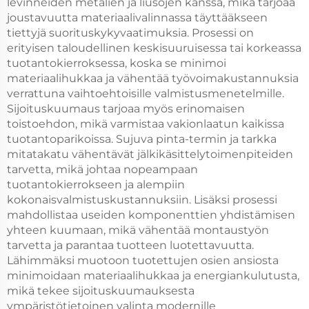
levinneiden metalien ja liusojen kanssa, mikä tarjoaa
joustavuutta materiaalivalinnassa täyttääkseen
tiettyjä suorituskykyvaatimuksia. Prosessi on
erityisen taloudellinen keskisuuruisessa tai korkeassa
tuotantokierroksessa, koska se minimoi
materiaalihukkaa ja vähentää työvoimakustannuksia
verrattuna vaihtoehtoisille valmistusmenetelmille.
Sijoituskuumaus tarjoaa myös erinomaisen
toistoehdon, mikä varmistaa vakionlaatun kaikissa
tuotantoparikoissa. Sujuva pinta-termin ja tarkka
mitatakatu vähentävät jälkikäsittelytoimenpiteiden
tarvetta, mikä johtaa nopeampaan
tuotantokierrokseen ja alempiin
kokonaisvalmistuskustannuksiin. Lisäksi prosessi
mahdollistaa useiden komponenttien yhdistämisen
yhteen kuumaan, mikä vähentää montaustyön
tarvetta ja parantaa tuotteen luotettavuutta.
Lähimmäksi muotoon tuotettujen osien ansiosta
minimoidaan materiaalihukkaa ja energiankulutusta,
mikä tekee sijoituskuumauksesta
ympäristötietoinen valinta modernille