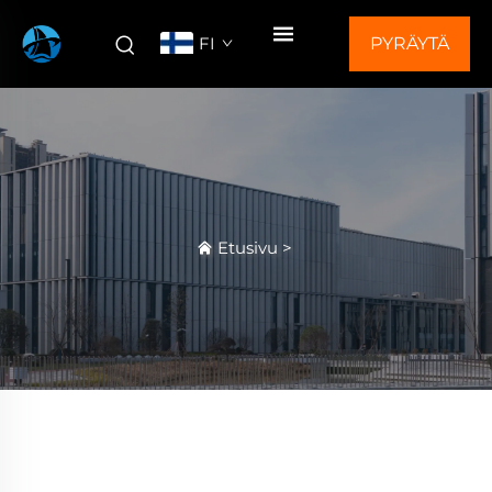
FI
PYRÄYTÄ
TARJOUS
Etusivu
>