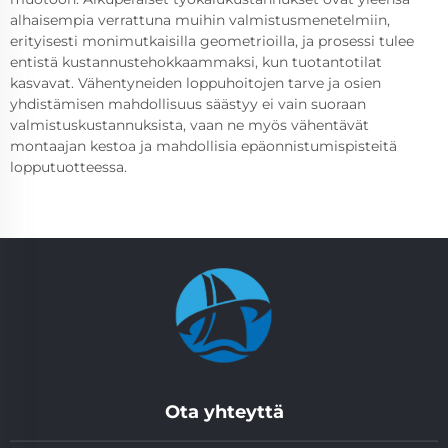
alhaisempia verrattuna muihin valmistusmenetelmiin,
erityisesti monimutkaisilla geometrioilla, ja prosessi tulee
entistä kustannustehokkaammaksi, kun tuotantotilat
kasvavat. Vähentyneiden loppuhoitojen tarve ja osien
yhdistämisen mahdollisuus säästyy ei vain suoraan
valmistuskustannuksista, vaan ne myös vähentävät
montaajan kestoa ja mahdollisia epäonnistumispisteitä
lopputuotteessa.
Ota yhteyttä