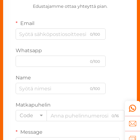
Edustajamme ottaa yhteyttä pian.
Email
0/100
Whatsapp
0/100
Name
0/100
Matkapuhelin
Code
0/16
Message