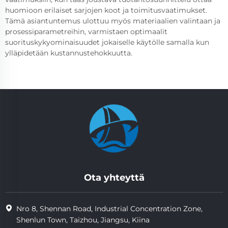
huomioon erilaiset sarjojen koot ja toimitusvaatimukset.
Tämä asiantuntemus ulottuu myös materiaalien valintaan ja
prosessiparametreihin, varmistaen optimaalit
suorituskykyominaisuudet jokaiselle käytölle samalla kun
ylläpidetään kustannustehokkuutta.
Ota yhteyttä
Nro 8, Shennan Road, Industrial Concentration Zone,
Shenlun Town, Taizhou, Jiangsu, Kiina