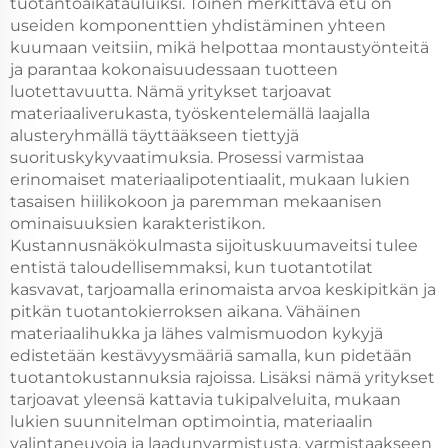
tuotantoaikatauluiksi. Toinen merkittävä etu on
useiden komponenttien yhdistäminen yhteen
kuumaan veitsiin, mikä helpottaa montaustyönteitä
ja parantaa kokonaisuudessaan tuotteen
luotettavuutta. Nämä yritykset tarjoavat
materiaaliverukasta, työskentelemällä laajalla
alusteryhmällä täyttääkseen tiettyjä
suorituskykyvaatimuksia. Prosessi varmistaa
erinomaiset materiaalipotentiaalit, mukaan lukien
tasaisen hiilikokoon ja paremman mekaanisen
ominaisuuksien karakteristikon.
Kustannusnäkökulmasta sijoituskuumaveitsi tulee
entistä taloudellisemmaksi, kun tuotantotilat
kasvavat, tarjoamalla erinomaista arvoa keskipitkän ja
pitkän tuotantokierroksen aikana. Vähäinen
materiaalihukka ja lähes valmismuodon kykyjä
edistetään kestävyysmääriä samalla, kun pidetään
tuotantokustannuksia rajoissa. Lisäksi nämä yritykset
tarjoavat yleensä kattavia tukipalveluita, mukaan
lukien suunnitelman optimointia, materiaalin
valintaneuvoja ja laadunvarmistusta, varmistaakseen