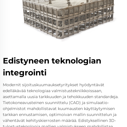
Edistyneen teknologian
integrointi
Modernit sijoituskuumauksetyritykset hyödyntävät
edelläkävää teknologiaa valmistustekniikkoissaan,
asettamalla uusia tarkkuuden ja tehokkuuden standardeja.
Tietokoneavusteinen suunnittelu (CAD) ja simulaatio-
ohjelmistot mahdollistavat kuumausten käyttäytymisen
tarkkan ennustamisen, optimoivan mallin suunnittelun ja
vähentävät kehityskierrosten määrää. Edistyksellinen 3D-
tulostusteknologia mallien valmistukseen mahdollistaa