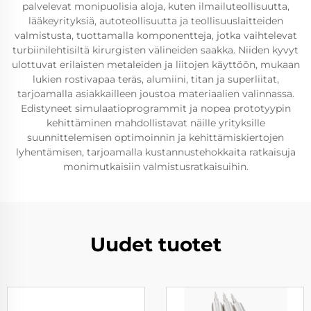
palvelevat monipuolisia aloja, kuten ilmailuteollisuutta,
lääkeyrityksiä, autoteollisuutta ja teollisuuslaitteiden
valmistusta, tuottamalla komponentteja, jotka vaihtelevat
turbiinilehtisiltä kirurgisten välineiden saakka. Niiden kyvyt
ulottuvat erilaisten metaleiden ja liitojen käyttöön, mukaan
lukien rostivapaa teräs, alumiini, titan ja superliitat,
tarjoamalla asiakkailleen joustoa materiaalien valinnassa.
Edistyneet simulaatioprogrammit ja nopea prototyypin
kehittäminen mahdollistavat näille yrityksille
suunnittelemisen optimoinnin ja kehittämiskiertojen
lyhentämisen, tarjoamalla kustannustehokkaita ratkaisuja
monimutkaisiin valmistusratkaisuihin.
Uudet tuotet