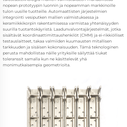
nopean prototyypin luonnin ja nopeamman markkinoille
tulon uusille tuotteille. Automaattisten järjestelmien
integrointi vesiputken mallien valmistuksessa ja
keramiikkikorpin rakentamisessa varmistaa yhtenäisyyden
suurilla tuotantokäyristä. Laadunvalvontajärjestelmät, jotka
sisältävät koordinaattimittaushenkilöt (CMM) ja ei-rikkiölliset
testauslaitteet, takaa valmiiden kuumausten mitallisen
tarkkuuden ja sisäisen kokonaisuuden. Tämä teknologinen
perusta mahdollistaa näille yrityksille säilyttää tiukat
toleranssit samalla kun ne käsittelevät yhä
monimutkaisempia geometrioita.