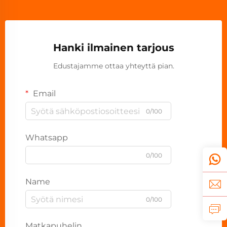
Hanki ilmainen tarjous
Edustajamme ottaa yhteyttä pian.
Email
0/100
Whatsapp
0/100
Name
0/100
Matkapuhelin