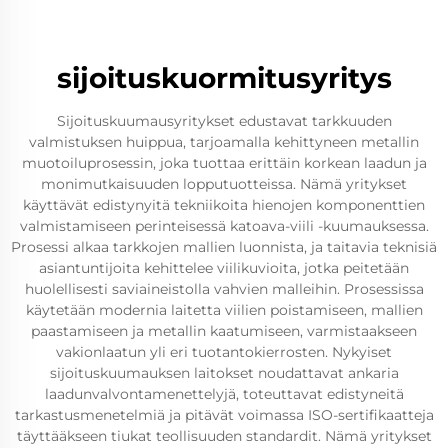
sijoituskuormitusyritys
Sijoituskuumausyritykset edustavat tarkkuuden
valmistuksen huippua, tarjoamalla kehittyneen metallin
muotoiluprosessin, joka tuottaa erittäin korkean laadun ja
monimutkaisuuden lopputuotteissa. Nämä yritykset
käyttävät edistynyitä tekniikoita hienojen komponenttien
valmistamiseen perinteisessä katoava-viili -kuumauksessa.
Prosessi alkaa tarkkojen mallien luonnista, ja taitavia teknisiä
asiantuntijoita kehittelee viilikuvioita, jotka peitetään
huolellisesti saviaineistolla vahvien malleihin. Prosessissa
käytetään modernia laitetta viilien poistamiseen, mallien
paastamiseen ja metallin kaatumiseen, varmistaakseen
vakionlaatun yli eri tuotantokierrosten. Nykyiset
sijoituskuumauksen laitokset noudattavat ankaria
laadunvalvontamenettelyjä, toteuttavat edistyneitä
tarkastusmenetelmiä ja pitävät voimassa ISO-sertifikaatteja
täyttääkseen tiukat teollisuuden standardit. Nämä yritykset