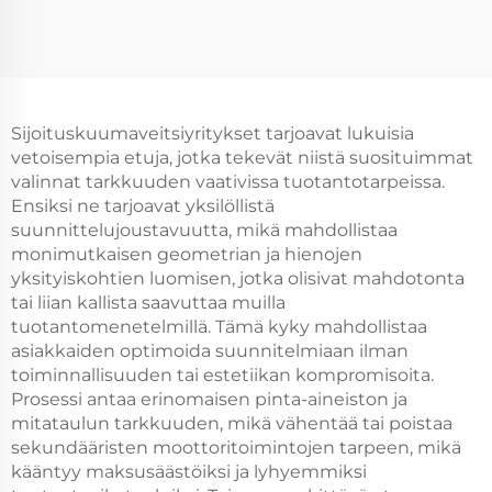
Sijoituskuumaveitsiyritykset tarjoavat lukuisia
vetoisempia etuja, jotka tekevät niistä suosituimmat
valinnat tarkkuuden vaativissa tuotantotarpeissa.
Ensiksi ne tarjoavat yksilöllistä
suunnittelujoustavuutta, mikä mahdollistaa
monimutkaisen geometrian ja hienojen
yksityiskohtien luomisen, jotka olisivat mahdotonta
tai liian kallista saavuttaa muilla
tuotantomenetelmillä. Tämä kyky mahdollistaa
asiakkaiden optimoida suunnitelmiaan ilman
toiminnallisuuden tai estetiikan kompromisoita.
Prosessi antaa erinomaisen pinta-aineiston ja
mitataulun tarkkuuden, mikä vähentää tai poistaa
sekundääristen moottoritoimintojen tarpeen, mikä
kääntyy maksusäästöiksi ja lyhyemmiksi