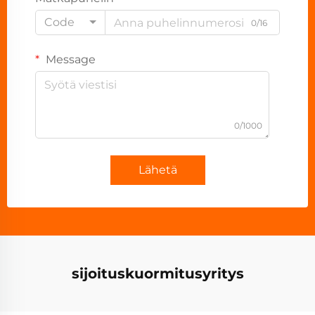
Code
0/16
Message
0/1000
Lähetä
sijoituskuormitusyritys