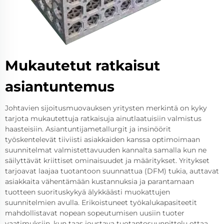
Mukautetut ratkaisut
asiantuntemus
Johtavien sijoitusmuovauksen yritysten merkintä on kyky
tarjota mukautettuja ratkaisuja ainutlaatuisiin valmistus
haasteisiin. Asiantuntijametallurgit ja insinöörit
työskentelevät tiiviisti asiakkaiden kanssa optimoimaan
suunnitelmat valmistettavuuden kannalta samalla kun ne
säilyttävät kriittiset ominaisuudet ja määritykset. Yritykset
tarjoavat laajaa tuotantoon suunnattua (DFM) tukia, auttavat
asiakkaita vähentämään kustannuksia ja parantamaan
tuotteen suorituskykyä älykkäästi muokattujen
suunnitelmien avulla. Erikoistuneet työkalukapasiteetit
mahdollistavat nopean sopeutumisen uusiin tuoter
vaatimuksiin, kun taas joustava tuotantosuunnittelu ottaa