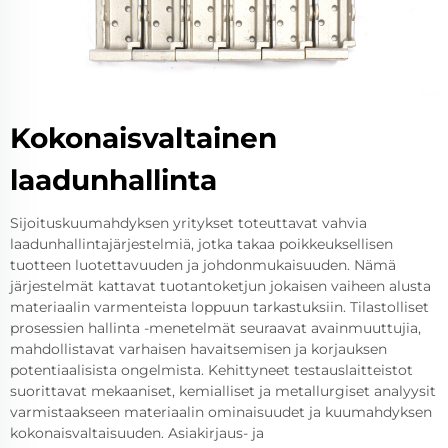
Kokonaisvaltainen
laadunhallinta
Sijoituskuumahdyksen yritykset toteuttavat vahvia
laadunhallintajärjestelmiä, jotka takaa poikkeuksellisen
tuotteen luotettavuuden ja johdonmukaisuuden. Nämä
järjestelmät kattavat tuotantoketjun jokaisen vaiheen alusta
materiaalin varmenteista loppuun tarkastuksiin. Tilastolliset
prosessien hallinta -menetelmät seuraavat avainmuuttujia,
mahdollistavat varhaisen havaitsemisen ja korjauksen
potentiaalisista ongelmista. Kehittyneet testauslaitteistot
suorittavat mekaaniset, kemialliset ja metallurgiset analyysit
varmistaakseen materiaalin ominaisuudet ja kuumahdyksen
kokonaisvaltaisuuden. Asiakirjaus- ja