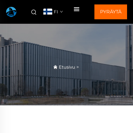
FI
PYRÄYTÄ
TARJOUS
Etusivu
>