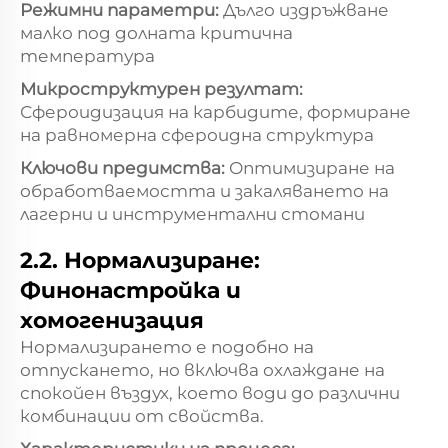
Режимни параметри:
Дълго издръжване
малко под долната критична
температура
Микроструктурен резултат:
Сфероидизация на карбидите, формиране
на равномерна сфероидна структура
Ключови предимства:
Оптимизиране на
обработваемостта и закаляването на
лагерни и инструментални стомани
2.2. Нормализиране:
Финонастройка и
хомогенизация
Нормализирането е подобно на
отпускането, но включва охлаждане на
спокойен въздух, което води до различни
комбинации от свойства.