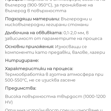
въглерод (900-950°C), за проникване на
въглерод в повърхността
Подходящи материали:
Въглеродни и
нисковъглеродни легирани стомани
Дълбочина на обвивката:
0,1-2,0 мм, в
зависимост от параметрите на процеса
Основни приложения:
Износващи се
компоненти като предавки, валове, лагери
Нитридиране:
Характеристики на процеса:
Термообработка в азотна атмосфера при
500-550°C, не се изисква гасене
Предимства:
Висока повърхностна твърдост (1000-1200
HV)
Отлична устойчивост срещу износване и