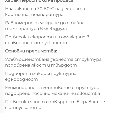
Характеристики на процеса:
Нагряване на 30-50°C над горната
критична температура
Равномерно охлаждане до стайна
температура във въздуха
По-високи скорости на охлаждане в
сравнение с отпускането
Основни предимства:
Усъвършенствана зърнеста структура,
подобрена якост и твърдост
Подобрена микроструктурна
еднородност
Елиминиране на лентовите структури,
подобрени посочни механични свойства
По-висока якост и твърдост в сравнение
с отпускането