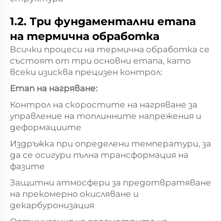
1.2. Три фундаментални етапа
на термична обработка
Всички процеси на термична обработка се
състоят от три основни етапа, като
всеки изисква прецизен контрол:
Етап на нагряване:
Контрол на скоростите на нагряване за
управление на топлинните напрежения и
деформациите
Издръжка при определени температури, за
да се осигури пълна трансформация на
фазите
Защитни атмосфери за предотвратяване
на прекомерно окисляване и
декарбуронизация