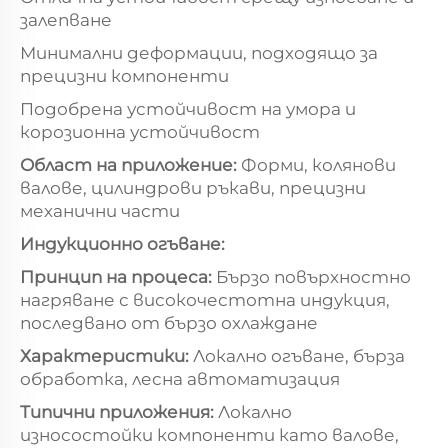
залепване
Минимални деформации, подходящо за
прецизни компоненти
Подобрена устойчивост на умора и
корозионна устойчивост
Област на приложение:
Форми, колянови
валове, цилиндрови ръкави, прецизни
механични части
Индукционно огъване:
Принцип на процеса:
Бързо повърхностно
нагряване с високочестотна индукция,
последвано от бързо охлаждане
Характеристики:
Локално огъване, бърза
обработка, лесна автоматизация
Типични приложения:
Локално
износостойки компоненти като валове,