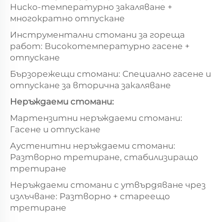
Ниско-температурно закаляване +
многократно отпускане
Инструментални стомани за гореща
работ: Високотемпературно гасене +
отпускане
Бързорежещи стомани: Специално гасене и
отпускане за вторична закаляване
Неръждаеми стомани:
Мартензитни неръждаеми стомани:
Гасене и отпускане
Аустенитни неръждаеми стомани:
Разтворно третиране, стабилизиращо
третиране
Неръждаеми стомани с утвърдяване чрез
излъчване: Разтворно + стареещо
третиране