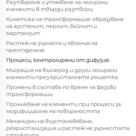
Разтваряне и утаяване на легирани
елементи в твърди разтвори
Кинетика на трансформация: образуване
на аустенит, перлит, бейнит и
мартензит
Растеж на зърната и явления на
преотделяне
Процеси, контролирани от дифузия:
Миграция на въглерод и други легирани
елементи през кристалната решетка
Промени в състава по време на фазови
трансформации
Проникване на елементи при процеси за
модифициране на повърхността
Механизми на възстановяване,
рекристализация и растеж на зърнестата
структура