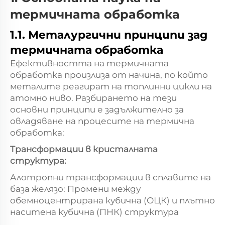
термичната обработка
1.1. Металургични принципи зад
термичната обработка
Ефективността на термичната
обработка произлиза от начина, по който
металите реагират на топлинни цикли на
атомно ниво. Разбирането на тези
основни принципи е задължително за
овладяване на процесите на термична
обработка:
Трансформации в кристалната
структура:
Алотропни трансформации в сплавите на
база желязо: Промени между
обемноцентрирана кубична (ОЦК) и плътно
наситена кубична (ПНК) структура