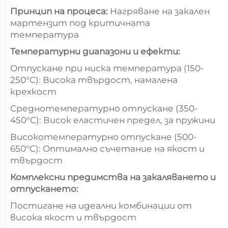
Принцип на процеса:
Нагряване на закален
мартензит под критичната
температура
Температурни диапазони и ефекти:
Отпускане при ниска температура (150-
250°C): Висока твърдост, намалена
крехкост
Среднотемпературно отпускане (350-
450°C): Висок еластичен предел, за пружини
Високотемпературно отпускане (500-
650°C): Оптимално съчетание на якост и
твърдост
Комплексни предимства на закаляването и
отпускането:
Постигане на идеални комбинации от
висока якост и твърдост