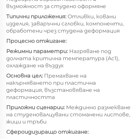
възможност за студено оформяне
Типични приложения:
Отливки, ковани
изделия, заваръчни сглобки, компоненти,
обработени чрез студена деформация
Процесно отжигане:
Режимни параметри:
Нагряване под
долната критична температура (Ac1),
охлаждане на въздух
Основна цел:
Премахване на
накърняването при пластична
деформация, възстановяване на
пластичността
Приложни сценарии:
Междинно размекване
на студеновалцувани стоманени листове,
жици и тръби
Сфероидизиращо отжигане: