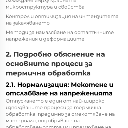
охлаждане върху крайната
микроструктура и свойства
Контрол и оптимизация на интензитета
на закаляването
Методи за намаляване на остатъчните
напрежения и деформациите
2. Подробно обяснение на
основните процеси за
термична обработка
2.1. Нормализация: Мекотене и
отслабване на напреженията
Отпускането е един от най-широко
използваните процеси за термична
обработка, предимно за омекотяване на
материали, подобряване на
обработваемостта или премахване на