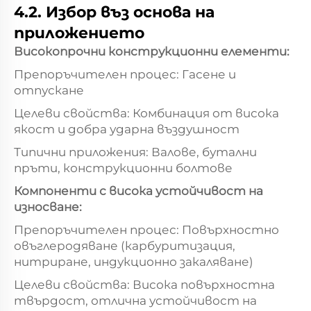
4.2. Избор въз основа на
приложението
Високопрочни конструкционни елементи:
Препоръчителен процес: Гасене и
отпускане
Целеви свойства: Комбинация от висока
якост и добра ударна въздушност
Типични приложения: Валове, бутални
пръти, конструкционни болтове
Компоненти с висока устойчивост на
износване:
Препоръчителен процес: Повърхностно
овъглеродяване (карбуритизация,
нитриране, индукционно закаляване)
Целеви свойства: Висока повърхностна
твърдост, отлична устойчивост на