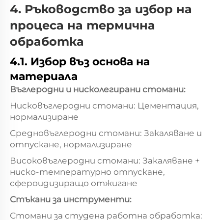
4. Ръководство за избор на
процеса на термична
обработка
4.1. Избор въз основа на
материала
Въглеродни и нисколегирани стомани:
Нисковъглеродни стомани: Цементация,
нормализиране
Средновъглеродни стомани: Закаляване и
отпускане, нормализиране
Високовъглеродни стомани: Закаляване +
ниско-температурно отпускане,
сфероидизиращо отжигане
Стъкани за инструменти:
Стомани за студена работна обработка: