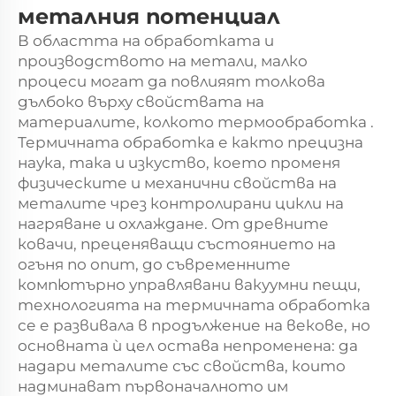
металния потенциал
В областта на обработката и
производството на метали, малко
процеси могат да повлияят толкова
дълбоко върху свойствата на
материалите, колкото
термообработка
.
Термичната обработка е както прецизна
наука, така и изкуство, което променя
физическите и механични свойства на
металите чрез контролирани цикли на
нагряване и охлаждане. От древните
ковачи, преценяващи състоянието на
огъня по опит, до съвременните
компютърно управлявани вакуумни пещи,
технологията на термичната обработка
се е развивала в продължение на векове, но
основната ѝ цел остава непроменена: да
надари металите със свойства, които
надминават първоначалното им