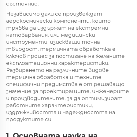
състояние.
Независимо дали се произвеждат
аерокосмически компоненти, които
трябва да издържат на екстремни
натоварвания, или медицински
инструменти, изискващи точна
твърдост, термичната обработка е
ключов процес за постигане на желаните
експлоатационни характеристики.
Разбирането на различните видове
термична обработка и техните
специфични предимства е от решаващо
значение за проектиращите, инженерите
и производителите, за да оптимизират
работните характеристики,
издръжливостта и надеждността на
продуктите си.
1. Основната наука на