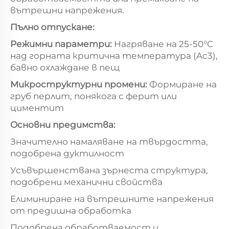
вътрешни напрежения.
Пълно отпускане:
Режимни параметри:
Нагряване на 25-50°C
над горната критична температура (Ac3),
бавно охлаждане в пещ
Микроструктурни промени:
Формиране на
груб перлит, понякога с ферит или
циментит
Основни предимства:
Значително намаляване на твърдостта,
подобрена дуктилност
Усъвършенствана зърнеста структура,
подобрени механични свойства
Елиминиране на вътрешните напрежения
от предишна обработка
Подобрена обработваемост и