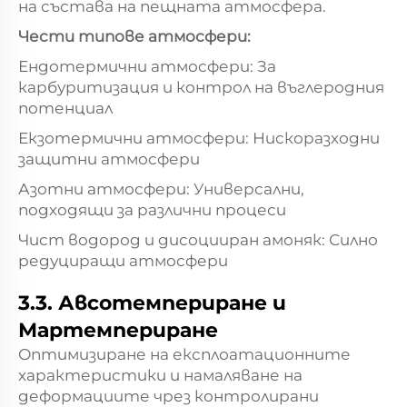
на състава на пещната атмосфера.
Чести типове атмосфери:
Ендотермични атмосфери: За
карбуритизация и контрол на въглеродния
потенциал
Екзотермични атмосфери: Нискоразходни
защитни атмосфери
Азотни атмосфери: Универсални,
подходящи за различни процеси
Чист водород и дисоцииран амоняк: Силно
редуциращи атмосфери
3.3. Авсотемпериране и
Мартемпериране
Оптимизиране на експлоатационните
характеристики и намаляване на
деформациите чрез контролирани