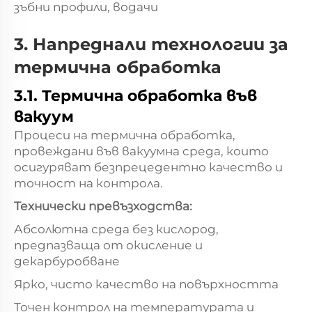
зъбни профили, водачи
3. Напреднали технологии за
термична обработка
3.1. Термична обработка във
вакуум
Процеси на термична обработка,
провеждани във вакуумна среда, които
осигуряват безпрецедентно качество и
точност на контрола.
Технически превъзходства:
Абсолютна среда без кислород,
предпазваща от окисление и
декарбуробване
Ярко, чисто качество на повърхността
Точен контрол на температурата и