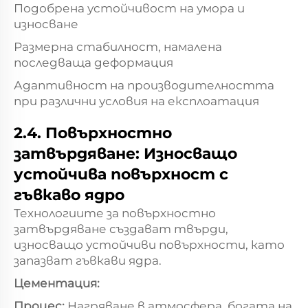
Подобрена устойчивост на умора и
износване
Размерна стабилност, намалена
последваща деформация
Адаптивност на производителността
при различни условия на експлоатация
2.4. Повърхностно
затвърдяване: Износващо
устойчива повърхност с
гъвкаво ядро
Технологиите за повърхностно
затвърдяване създават твърди,
износващо устойчиви повърхности, като
запазват гъвкави ядра.
Цементация:
Процес:
Нагряване в атмосфера, богата на