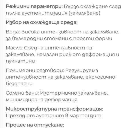
Режимни параметри:
Бързо охлаждане след
пълна аустенитизация (закаляване)
Избор на охлаждаща среда:
Вода: Висока интензивност на закаляване,
за въглеродни стомани с прости форми
Масло: Средна интензивност на
закаляване, намален риск от деформация и
пукнатини
Полимерни разтвори: Регулируема
интензивност на закаляване, екологично
безопасни
Солени бани: Изотермично закаляване,
минимизирана деформация
Микроструктурна трансформация:
Преход от аустенит в мартензит
Процес на отпускане: