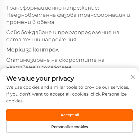
Трансформационно напрежение:
Неедновременна фазова трансформация и
промени в обема
Освобождаване и преразпределение на
остатъчни напрежения
Мерки за контрол:
Оптимизиране на скоростите на
нагряване и охлаждане
Подобряване на конструкцията на
We value your privacy
компонентите и решенията за фиксиране
We use cookies and similar tools to provide our services.
If you don't want to accept all cookies, click Personalize
Прилагане на процеси за аустемпериране
cookies.
или мартемпериране
Предварителна термична обработка за
Accept all
отслабване на напреженията
Personalize cookies
6.2. Подобряване на