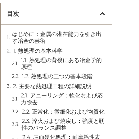
目次
はじめに：金属の潜在能力を引き出
す冶金の芸術
1. 熱処理の基本科学
1.1. 熱処理の背後にある冶金学的
原理
1.2. 熱処理の三つの基本段階
2. 主要な熱処理工程の詳細説明
2.1. アニーリング：軟化および応
力除去
2.2. 正常化：微細化および均質化
2.3. 淬火および焼戻し：強度と靭
性のバランス調整
2.4. 表面硬化処理：耐摩耗性表