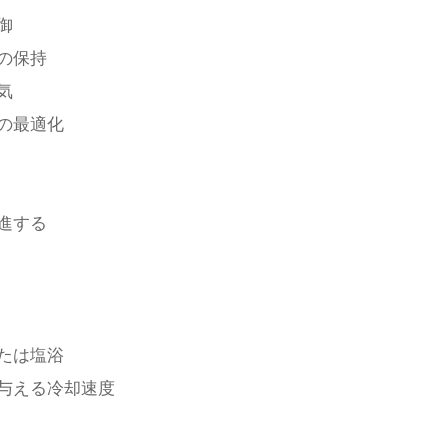
御
の保持
気
の最適化
進する
たは塩浴
与える冷却速度