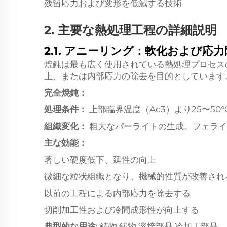
残留応力および変形を低減する技術
2. 主要な熱処理工程の詳細説明
2.1. アニーリング：軟化および応
焼鈍は最も広く使用されている熱処理プロセス
上、または内部応力の除去を目的としています
完全焼鈍：
処理条件：
上部臨界温度（Ac3）より25〜5
組織変化：
粗大なパーライトの生成。フェライ
主な効能：
著しい硬度低下、延性の向上
微細な粒状組織となり、機械的性質が改善され
以前の工程による内部応力を除去する
切削加工性および冷間成形性が向上する
典型的な用途:
鋳物,鋳物,溶接部品,冷加工部品