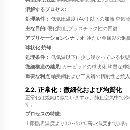
溶解するプロセス:
処理条件：
低気圧温度 (Ac1) 以下の加熱,空気
主な目的:
硬化防止,プラスチック性の回復
アプリケーションシナリオ:
冷たい金属製の鋼板
球状化 焼却
処理条件：
低気温以下に少し浸かっている状態
微細構造の結果:
カービッドの球状化,均質な球
重要な利点
軸受鋼および工具鋼の切削性と焼入
2.2. 正常化：微細化および均質化
正常化は焼鈍に似ていますが、静止空気中で冷
す。
プロセスの特徴:
上限臨界温度より30～50°C高い温度まで加熱