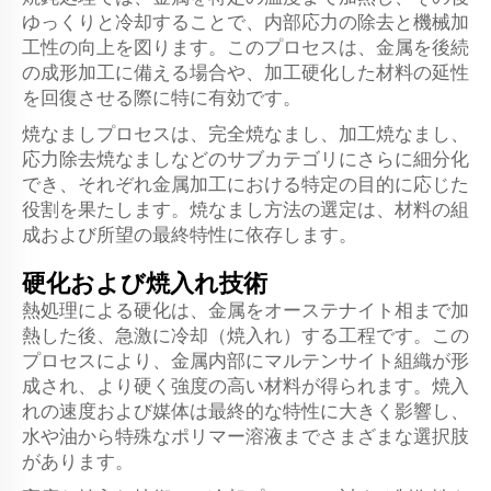
ゆっくりと冷却することで、内部応力の除去と機械加
工性の向上を図ります。このプロセスは、金属を後続
の成形加工に備える場合や、加工硬化した材料の延性
を回復させる際に特に有効です。
焼なましプロセスは、完全焼なまし、加工焼なまし、
応力除去焼なましなどのサブカテゴリにさらに細分化
でき、それぞれ金属加工における特定の目的に応じた
役割を果たします。焼なまし方法の選定は、材料の組
成および所望の最終特性に依存します。
硬化および焼入れ技術
熱処理による硬化は、金属をオーステナイト相まで加
熱した後、急激に冷却（焼入れ）する工程です。この
プロセスにより、金属内部にマルテンサイト組織が形
成され、より硬く強度の高い材料が得られます。焼入
れの速度および媒体は最終的な特性に大きく影響し、
水や油から特殊なポリマー溶液までさまざまな選択肢
があります。