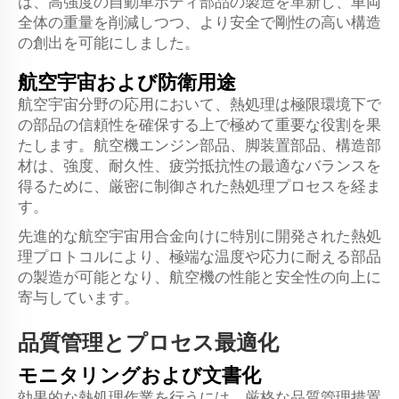
は、高強度の自動車ボディ部品の製造を革新し、車両
全体の重量を削減しつつ、より安全で剛性の高い構造
の創出を可能にしました。
航空宇宙および防衛用途
航空宇宙分野の応用において、熱処理は極限環境下で
の部品の信頼性を確保する上で極めて重要な役割を果
たします。航空機エンジン部品、脚装置部品、構造部
材は、強度、耐久性、疲労抵抗性の最適なバランスを
得るために、厳密に制御された熱処理プロセスを経ま
す。
先進的な航空宇宙用合金向けに特別に開発された熱処
理プロトコルにより、極端な温度や応力に耐える部品
の製造が可能となり、航空機の性能と安全性の向上に
寄与しています。
品質管理とプロセス最適化
モニタリングおよび文書化
効果的な熱処理作業を行うには、厳格な品質管理措置