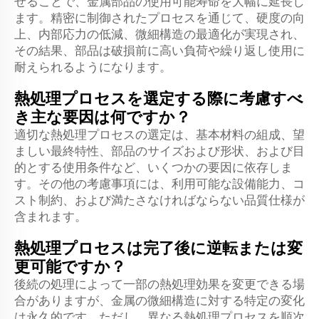
せることで、金属部品の使用可能寿命を大幅に延長し
ます。精密に制御されたプロセスを通じて、硬度の向
上、内部応力の低減、微細構造の最適化が実現され、
その結果、部品は破損前に高い負荷や繰り返し使用に
耐えられるようになります。
熱処理プロセスを選定する際に考慮すべ
き主な要因は何ですか？
適切な熱処理プロセスの選定は、基本材料の組成、望
ましい最終特性、部品のサイズおよび形状、および目
的とする使用条件など、いくつかの要因に依存しま
す。その他の考慮事項には、利用可能な設備能力、コ
スト制約、および満たさなければならない品質仕様が
含まれます。
熱処理プロセスは完了後に逆転または変
更可能ですか？
後続の処理によって一部の熱処理効果を変更できる場
合がありますが、金属の微細構造に対する特定の変化
は永久的です。ただし、異なる熱処理プロセスを順次