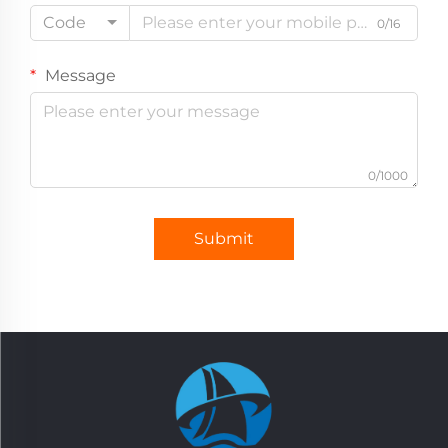
Code
0/16
Message
0/1000
Submit