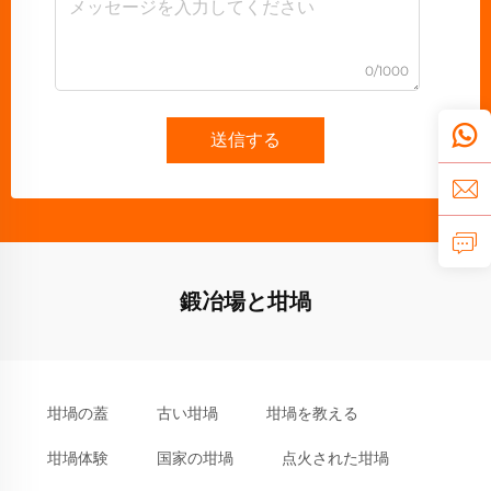
0/1000
送信する
鍛冶場と坩堝
坩堝の蓋
古い坩堝
坩堝を教える
坩堝体験
国家の坩堝
点火された坩堝