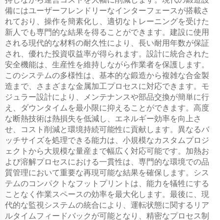
備にはユーザーフレンドリーなインターフェースが搭載さ
れており、操作を簡素化し、適切なトレーニングを受けた
新人でも専門的な結果を得ることができます。建設に使用
される現代的な材料の耐久性により、長い耐用年数が保証
され、優れた投資収益率が得られます。設計に統合された
安全機能は、生産性を維持しながら作業者を保護します。
このシステムの多様性は、基本的な鍛造から複雑な合金製
造まで、さまざまな金属加工プロセスに対応できます。モ
ジュラー設計により、メンテナンスや部品交換が簡単に行
え、ダウンタイムを最小限に抑えることができます。高度
な断熱技術は熱損失を低減し、エネルギー効率を向上さ
せ、コスト削減と環境持続可能性に貢献します。異なるバ
ッチサイズを処理できる能力は、小規模なカスタムプロジ
ェクトから大規模な量産まで幅広く対応可能です。加熱お
よび溶解プロセスにおける一貫性は、専門的な環境での品
質管理において重要な再現可能な結果を確保します。シス
テムのコンパクトなフットプリントは、能力を犠牲にする
ことなく作業スペースの効率を最大化します。最後に、現
代的な監視システムの統合により、運転状態に関するリア
ルタイムフィードバックが可能となり、精密なプロセス制