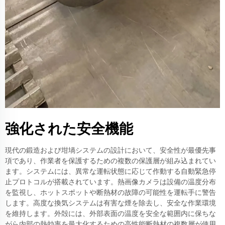
強化された安全機能
現代の鍛造および坩堝システムの設計において、安全性が最優先事
項であり、作業者を保護するための複数の保護層が組み込まれてい
ます。システムには、異常な運転状態に応じて作動する自動緊急停
止プロトコルが搭載されています。熱画像カメラは設備の温度分布
を監視し、ホットスポットや断熱材の故障の可能性を運転手に警告
します。高度な換気システムは有害な煙を除去し、安全な作業環境
を維持します。外殻には、外部表面の温度を安全な範囲内に保ちな
がら内部の熱効率を最大化するための高性能断熱材の複数層が使用