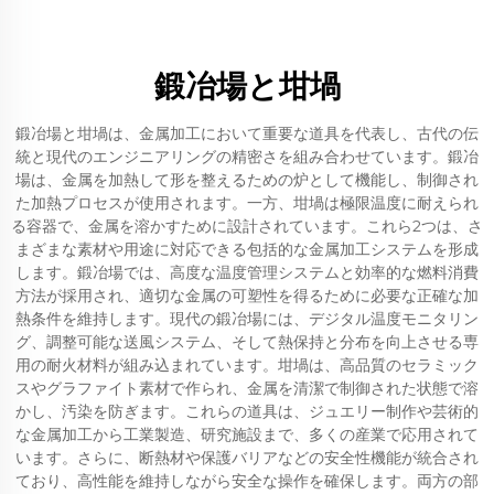
鍛冶場と坩堝
鍛冶場と坩堝は、金属加工において重要な道具を代表し、古代の伝
統と現代のエンジニアリングの精密さを組み合わせています。鍛冶
場は、金属を加熱して形を整えるための炉として機能し、制御され
た加熱プロセスが使用されます。一方、坩堝は極限温度に耐えられ
る容器で、金属を溶かすために設計されています。これら2つは、さ
まざまな素材や用途に対応できる包括的な金属加工システムを形成
します。鍛冶場では、高度な温度管理システムと効率的な燃料消費
方法が採用され、適切な金属の可塑性を得るために必要な正確な加
熱条件を維持します。現代の鍛冶場には、デジタル温度モニタリン
グ、調整可能な送風システム、そして熱保持と分布を向上させる専
用の耐火材料が組み込まれています。坩堝は、高品質のセラミック
スやグラファイト素材で作られ、金属を清潔で制御された状態で溶
かし、汚染を防ぎます。これらの道具は、ジュエリー制作や芸術的
な金属加工から工業製造、研究施設まで、多くの産業で応用されて
います。さらに、断熱材や保護バリアなどの安全性機能が統合され
ており、高性能を維持しながら安全な操作を確保します。両方の部