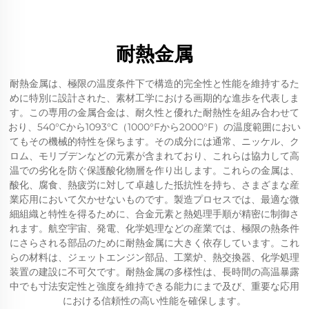
耐熱金属
耐熱金属は、極限の温度条件下で構造的完全性と性能を維持するた
めに特別に設計された、素材工学における画期的な進歩を代表しま
す。この専用の金属合金は、耐久性と優れた耐熱性を組み合わせて
おり、540°Cから1093°C（1000°Fから2000°F）の温度範囲におい
てもその機械的特性を保ちます。その成分には通常、ニッケル、ク
ロム、モリブデンなどの元素が含まれており、これらは協力して高
温での劣化を防ぐ保護酸化物層を作り出します。これらの金属は、
酸化、腐食、熱疲労に対して卓越した抵抗性を持ち、さまざまな産
業応用において欠かせないものです。製造プロセスでは、最適な微
細組織と特性を得るために、合金元素と熱処理手順が精密に制御さ
れます。航空宇宙、発電、化学処理などの産業では、極限の熱条件
にさらされる部品のために耐熱金属に大きく依存しています。これ
らの材料は、ジェットエンジン部品、工業炉、熱交換器、化学処理
装置の建設に不可欠です。耐熱金属の多様性は、長時間の高温暴露
中でも寸法安定性と強度を維持できる能力にまで及び、重要な応用
における信頼性の高い性能を確保します。