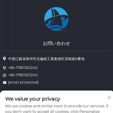
お問い合わせ
中国江蘇省泰州市沈倫鎮工業集積区深南路8番地
+86-17851363240
+86-17851363240
[email protected]
We value your privacy
著作権 © 2025 江蘇省通州耐熱技術有限公司。すべての権利は留保されま
す。
We use cookies and similar tools to provide our services. If
プライバシー
you don't want to accept all cookies, click Personalize