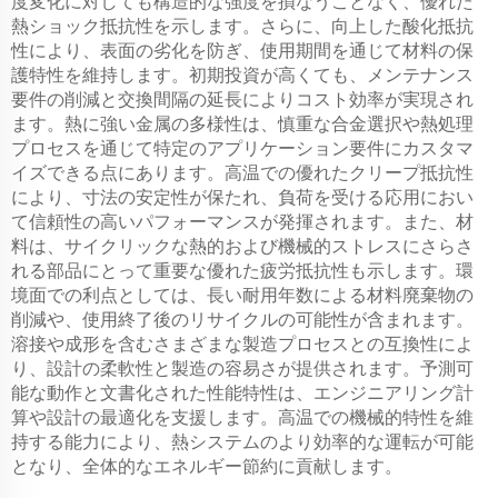
度変化に対しても構造的な強度を損なうことなく、優れた
熱ショック抵抗性を示します。さらに、向上した酸化抵抗
性により、表面の劣化を防ぎ、使用期間を通じて材料の保
護特性を維持します。初期投資が高くても、メンテナンス
要件の削減と交換間隔の延長によりコスト効率が実現され
ます。熱に強い金属の多様性は、慎重な合金選択や熱処理
プロセスを通じて特定のアプリケーション要件にカスタマ
イズできる点にあります。高温での優れたクリープ抵抗性
により、寸法の安定性が保たれ、負荷を受ける応用におい
て信頼性の高いパフォーマンスが発揮されます。また、材
料は、サイクリックな熱的および機械的ストレスにさらさ
れる部品にとって重要な優れた疲労抵抗性も示します。環
境面での利点としては、長い耐用年数による材料廃棄物の
削減や、使用終了後のリサイクルの可能性が含まれます。
溶接や成形を含むさまざまな製造プロセスとの互換性によ
り、設計の柔軟性と製造の容易さが提供されます。予測可
能な動作と文書化された性能特性は、エンジニアリング計
算や設計の最適化を支援します。高温での機械的特性を維
持する能力により、熱システムのより効率的な運転が可能
となり、全体的なエネルギー節約に貢献します。