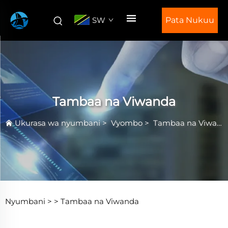
SW
Pata Nukuu
Tambaa na Viwanda
Ukurasa wa nyumbani
>
Vyombo
>
Tambaa na Viwanda
Nyumbani >
>
Tambaa na Viwanda