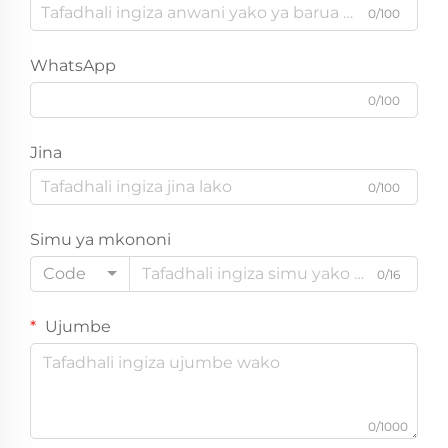
0/100
WhatsApp
0/100
Jina
0/100
Simu ya mkononi
Code
0/16
Ujumbe
0/1000