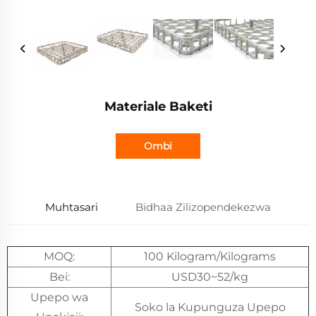
Materiale Baketi
Ombi
Muhtasari
Bidhaa Zilizopendekezwa
MOQ:
100 Kilogram/Kilograms
Bei:
USD30~52/kg
Upepo wa
Soko la Kupunguza Upepo