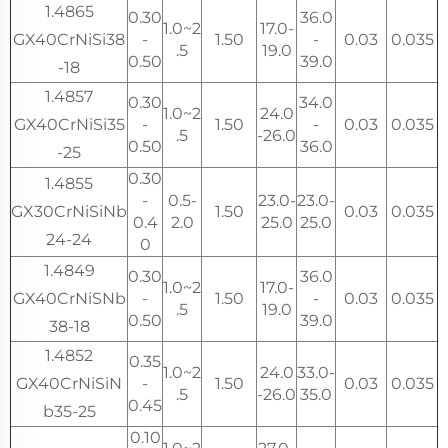
1.4865
0.30
36.0
1.0~2
17.0-
GX40CrNiSi38
-
1.50
-
0.03
0.035
.5
19.0
0.50
39.0
-18
1.4857
0.30
34.0
1.0~2
24.0
GX40CrNiSi35
-
1.50
-
0.03
0.035
.5
-26.0
0.50
36.0
-25
0.30
1.4855
-
0.5-
23.0-
23.0-
GX30CrNiSiNb
1.50
0.03
0.035
0.4
2.0
25.0
25.0
24-24
0
1.4849
0.30
36.0
1.0~2
17.0-
GX40CrNiSNb
-
1.50
-
0.03
0.035
.5
19.0
0.50
39.0
38-18
1.4852
0.35
1.0~2
24.0
33.0-
GX40CrNiSiN
-
1.50
0.03
0.035
.5
-26.0
35.0
0.45
b35-25
0.10