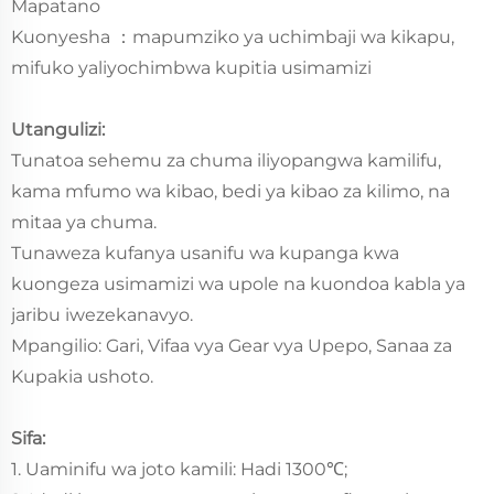
Mapatano
Kuonyesha
mapumziko ya uchimbaji wa kikapu,
：
mifuko yaliyochimbwa kupitia usimamizi
Utangulizi:
Tunatoa sehemu za chuma iliyopangwa kamilifu,
kama mfumo wa kibao, bedi ya kibao za kilimo, na
mitaa ya chuma.
Tunaweza kufanya usanifu wa kupanga kwa
kuongeza usimamizi wa upole na kuondoa kabla ya
jaribu iwezekanavyo.
Mpangilio: Gari, Vifaa vya Gear vya Upepo, Sanaa za
Kupakia ushoto.
Sifa:
1. Uaminifu wa joto kamili: Hadi 1300℃;