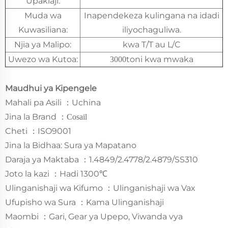
Upakiaji:
Muda wa
Inapendekeza kulingana na idadi
Kuwasiliana:
iliyochaguliwa.
Njia ya Malipo:
kwa T/T au L/C
Uwezo wa Kutoa:
toni kwa mwaka
3000
Maudhui ya Kipengele
Mahali pa Asili
Uchina
：
Jina la Brand
：
Cosail
Cheti
ISO9001
：
Jina la Bidhaa: Sura ya Mapatano
Daraja ya Maktaba
1.4849/2.4778/2.4879/SS310
：
Joto la kazi
Hadi 1300℃
：
Ulinganishaji wa Kifumo
Ulinganishaji wa Vax
：
Ufupisho wa Sura
Kama Ulinganishaji
：
Maombi
Gari, Gear ya Upepo, Viwanda vya
：