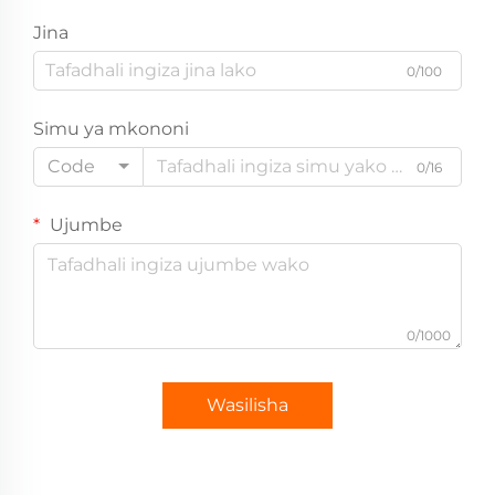
Jina
0/100
Simu ya mkononi
Code
0/16
Ujumbe
0/1000
Wasilisha