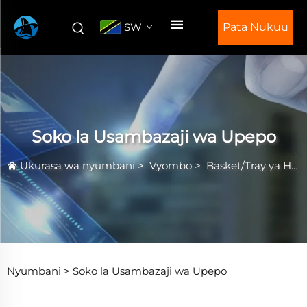
SW
Pata Nukuu
Soko la Usambazaji wa Upepo
Ukurasa wa nyumbani
>
Vyombo
>
Basket/Tray ya Heat Treatment
Nyumbani >
Soko la Usambazaji wa Upepo