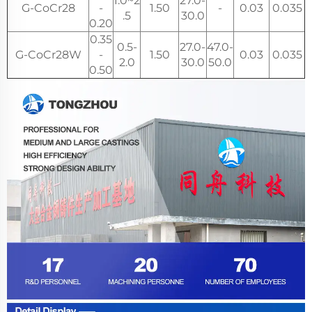
1.0~2
27.0-
G-CoCr28
-
1.50
-
0.03
0.035
.5
30.0
0.20
0.35
0.5-
27.0-
47.0-
G-CoCr28W
-
1.50
0.03
0.035
2.0
30.0
50.0
0.50