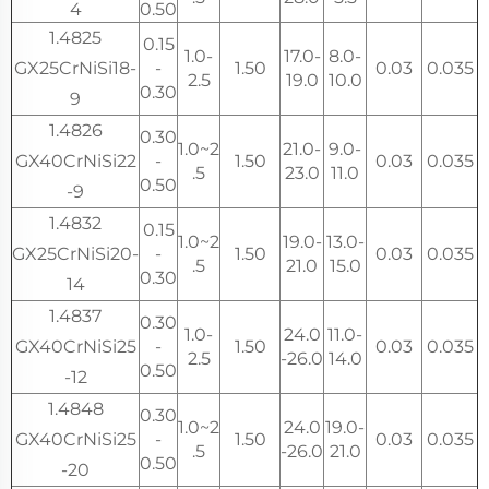
4
0.50
1.4825
0.15
1.0-
17.0-
8.0-
GX25CrNiSi18-
-
1.50
0.03
0.035
2.5
19.0
10.0
0.30
9
1.4826
0.30
1.0~2
21.0-
9.0-
GX40CrNiSi22
-
1.50
0.03
0.035
.5
23.0
11.0
0.50
-9
1.4832
0.15
1.0~2
19.0-
13.0-
GX25CrNiSi20-
-
1.50
0.03
0.035
.5
21.0
15.0
0.30
14
1.4837
0.30
1.0-
24.0
11.0-
GX40CrNiSi25
-
1.50
0.03
0.035
2.5
-26.0
14.0
0.50
-12
1.4848
0.30
1.0~2
24.0
19.0-
GX40CrNiSi25
-
1.50
0.03
0.035
.5
-26.0
21.0
0.50
-20