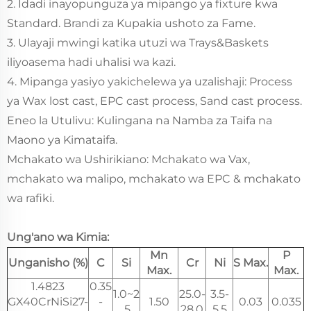
2. Idadi inayopunguza ya mipango ya fixture kwa
Standard. Brandi za Kupakia ushoto za Fame.
3. Ulayaji mwingi katika utuzi wa Trays&Baskets
iliyoasema hadi uhalisi wa kazi.
4. Mipanga yasiyo yakichelewa ya uzalishaji: Process
ya Wax lost cast, EPC cast process, Sand cast process.
Eneo la Utulivu: Kulingana na Namba za Taifa na
Maono ya Kimataifa.
Mchakato wa Ushirikiano: Mchakato wa Vax,
mchakato wa malipo, mchakato wa EPC & mchakato
wa rafiki.
Ung'ano wa Kimia:
Mn
P
Unganisho (%)
C
Si
Cr
Ni
S Max.
Max.
Max.
1.4823
0.35
1.0~2
25.0-
3.5-
GX40CrNiSi27-
-
1.50
0.03
0.035
.5
28.0
5.5